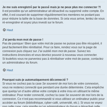
Je me suis enregistré par le passé mais je ne peux plus me connecter ?!
Il est possible qu’un administrateur ait désactivé ou supprimé votre compte. En
effet, il est courant de supprimer régulièrement les membres ne postant pas
pour réduire la taille de la base de données. Si cela vous arrive, tentez de vous
ré-enregistrer et soyez plus investi sur le forum.
Haut
J’ai perdu mon mot de passe !
Pas de panique ! Bien que votre mot de passe ne puisse pas être récupéré, il
peut facilement être réinitialisé. Pour ce faire, rendez vous sur la page de
connexion puis cliquez sur
J’ai oublié mon mot de passe
. Suivez les
instructions énoncées et vous devriez pouvoir à nouveau vous connecter.
Si toutefois vous ne parveniez pas à réinitialiser votre mot de passe, contactez
un administrateur du forum.
Haut
Pourquoi suis-je automatiquement déconnecté ?
Si vous ne cochez pas la case
Se souvenir de moi
lors de votre connexion,
vous ne resterez connecté que pendant une durée déterminée. Cela empêche
que quelqu’un d’autre utilise votre compte à votre insu en utilisant le même
ordinateur. Pour rester connecté, cochez la case
Se souvenir de moi
lors de la
connexion. Ce n’est pas recommandé si vous utilisez un ordinateur public pour
accéder au forum (bibliothèque, cyber-café, université, etc.). Si vous ne voyez
pas cette case, cela signifie qu’un administrateur du forum a désactivé cette