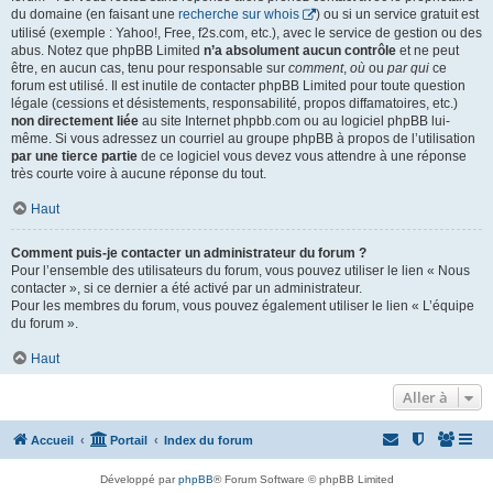
du domaine (en faisant une
recherche sur whois
) ou si un service gratuit est
utilisé (exemple : Yahoo!, Free, f2s.com, etc.), avec le service de gestion ou des
abus. Notez que phpBB Limited
n’a absolument aucun contrôle
et ne peut
être, en aucun cas, tenu pour responsable sur
comment
,
où
ou
par qui
ce
forum est utilisé. Il est inutile de contacter phpBB Limited pour toute question
légale (cessions et désistements, responsabilité, propos diffamatoires, etc.)
non directement liée
au site Internet phpbb.com ou au logiciel phpBB lui-
même. Si vous adressez un courriel au groupe phpBB à propos de l’utilisation
par une tierce partie
de ce logiciel vous devez vous attendre à une réponse
très courte voire à aucune réponse du tout.
Haut
Comment puis-je contacter un administrateur du forum ?
Pour l’ensemble des utilisateurs du forum, vous pouvez utiliser le lien « Nous
contacter », si ce dernier a été activé par un administrateur.
Pour les membres du forum, vous pouvez également utiliser le lien « L’équipe
du forum ».
Haut
Aller à
Accueil
Portail
Index du forum
Développé par
phpBB
® Forum Software © phpBB Limited