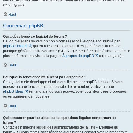
messages privés, allez dans votre panneau de l’utilisateur puis
Gestion des
fichiers joints
.
Haut
Concernant phpBB
Qui a développé ce logiciel de forum ?
Ce logiciel (dans sa version non modifiée) est développé et distribué par
phpBB Limited
, qui en a les droits d’auteur. Il est publié sous la licence
publique générale GNU version 2 (GPL-2.0) et peut être diffusé librement. Pour
plus d’informations, visitez la page «
À propos de phpBB
» (en anglais).
Haut
Pourquoi la fonctionnalité X n’est pas disponible ?
Ce logiciel a été développé et mis sous licence par phpBB Limited. Si vous
pensez qu’une fonctionnalité nécessite d’être ajoutée, visitez la page
phpBB Ideas
(en anglais) où vous pouvez voter pour des idées proposées
ou en suggérer de nouvelles.
Haut
Qui contacter pour les abus ou les questions légales concernant ce
forum ?
Contactez n’importe lequel des administrateurs de la liste « L’équipe du
forum ». Si vous restez sans réponse alors prenez contact avec le propriétaire