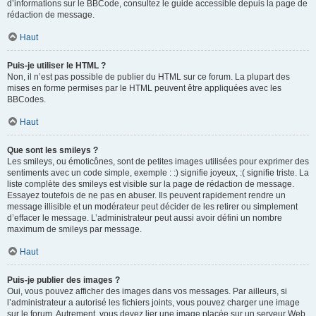
d’informations sur le BBCode, consultez le guide accessible depuis la page de
rédaction de message.
Haut
Puis-je utiliser le HTML ?
Non, il n’est pas possible de publier du HTML sur ce forum. La plupart des
mises en forme permises par le HTML peuvent être appliquées avec les
BBCodes.
Haut
Que sont les smileys ?
Les smileys, ou émoticônes, sont de petites images utilisées pour exprimer des
sentiments avec un code simple, exemple : :) signifie joyeux, :( signifie triste. La
liste complète des smileys est visible sur la page de rédaction de message.
Essayez toutefois de ne pas en abuser. Ils peuvent rapidement rendre un
message illisible et un modérateur peut décider de les retirer ou simplement
d’effacer le message. L’administrateur peut aussi avoir défini un nombre
maximum de smileys par message.
Haut
Puis-je publier des images ?
Oui, vous pouvez afficher des images dans vos messages. Par ailleurs, si
l’administrateur a autorisé les fichiers joints, vous pouvez charger une image
sur le forum. Autrement, vous devez lier une image placée sur un serveur Web