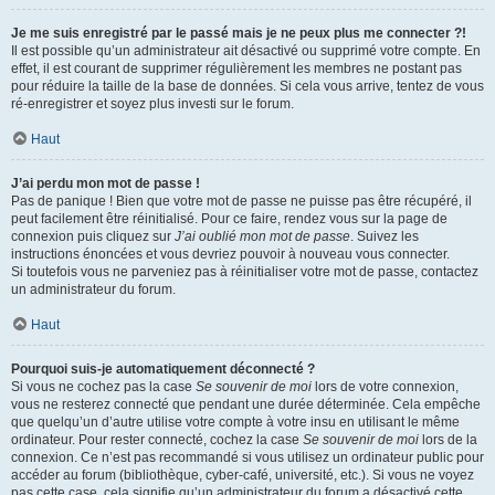
Je me suis enregistré par le passé mais je ne peux plus me connecter ?!
Il est possible qu’un administrateur ait désactivé ou supprimé votre compte. En
effet, il est courant de supprimer régulièrement les membres ne postant pas
pour réduire la taille de la base de données. Si cela vous arrive, tentez de vous
ré-enregistrer et soyez plus investi sur le forum.
Haut
J’ai perdu mon mot de passe !
Pas de panique ! Bien que votre mot de passe ne puisse pas être récupéré, il
peut facilement être réinitialisé. Pour ce faire, rendez vous sur la page de
connexion puis cliquez sur
J’ai oublié mon mot de passe
. Suivez les
instructions énoncées et vous devriez pouvoir à nouveau vous connecter.
Si toutefois vous ne parveniez pas à réinitialiser votre mot de passe, contactez
un administrateur du forum.
Haut
Pourquoi suis-je automatiquement déconnecté ?
Si vous ne cochez pas la case
Se souvenir de moi
lors de votre connexion,
vous ne resterez connecté que pendant une durée déterminée. Cela empêche
que quelqu’un d’autre utilise votre compte à votre insu en utilisant le même
ordinateur. Pour rester connecté, cochez la case
Se souvenir de moi
lors de la
connexion. Ce n’est pas recommandé si vous utilisez un ordinateur public pour
accéder au forum (bibliothèque, cyber-café, université, etc.). Si vous ne voyez
pas cette case, cela signifie qu’un administrateur du forum a désactivé cette