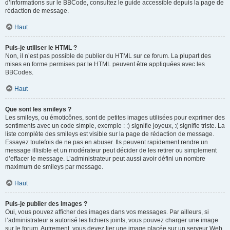
d’informations sur le BBCode, consultez le guide accessible depuis la page de
rédaction de message.
Haut
Puis-je utiliser le HTML ?
Non, il n’est pas possible de publier du HTML sur ce forum. La plupart des
mises en forme permises par le HTML peuvent être appliquées avec les
BBCodes.
Haut
Que sont les smileys ?
Les smileys, ou émoticônes, sont de petites images utilisées pour exprimer des
sentiments avec un code simple, exemple : :) signifie joyeux, :( signifie triste. La
liste complète des smileys est visible sur la page de rédaction de message.
Essayez toutefois de ne pas en abuser. Ils peuvent rapidement rendre un
message illisible et un modérateur peut décider de les retirer ou simplement
d’effacer le message. L’administrateur peut aussi avoir défini un nombre
maximum de smileys par message.
Haut
Puis-je publier des images ?
Oui, vous pouvez afficher des images dans vos messages. Par ailleurs, si
l’administrateur a autorisé les fichiers joints, vous pouvez charger une image
sur le forum. Autrement, vous devez lier une image placée sur un serveur Web