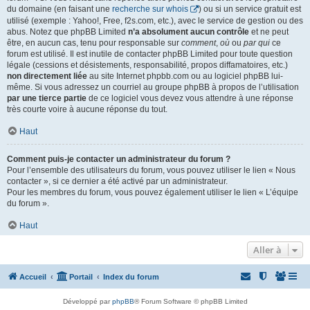
du domaine (en faisant une
recherche sur whois
) ou si un service gratuit est
utilisé (exemple : Yahoo!, Free, f2s.com, etc.), avec le service de gestion ou des
abus. Notez que phpBB Limited
n’a absolument aucun contrôle
et ne peut
être, en aucun cas, tenu pour responsable sur
comment
,
où
ou
par qui
ce
forum est utilisé. Il est inutile de contacter phpBB Limited pour toute question
légale (cessions et désistements, responsabilité, propos diffamatoires, etc.)
non directement liée
au site Internet phpbb.com ou au logiciel phpBB lui-
même. Si vous adressez un courriel au groupe phpBB à propos de l’utilisation
par une tierce partie
de ce logiciel vous devez vous attendre à une réponse
très courte voire à aucune réponse du tout.
Haut
Comment puis-je contacter un administrateur du forum ?
Pour l’ensemble des utilisateurs du forum, vous pouvez utiliser le lien « Nous
contacter », si ce dernier a été activé par un administrateur.
Pour les membres du forum, vous pouvez également utiliser le lien « L’équipe
du forum ».
Haut
Aller à
Accueil
Portail
Index du forum
Développé par
phpBB
® Forum Software © phpBB Limited