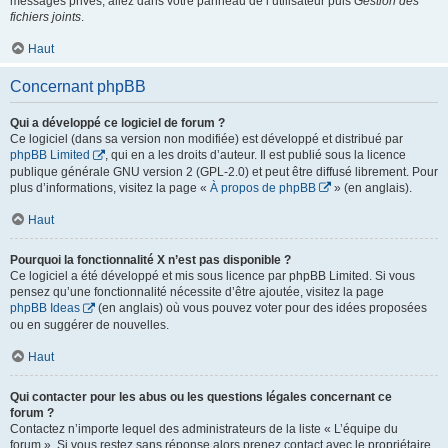
messages privés, allez dans votre panneau de l’utilisateur puis
Gestion des
fichiers joints
.
Haut
Concernant phpBB
Qui a développé ce logiciel de forum ?
Ce logiciel (dans sa version non modifiée) est développé et distribué par
phpBB Limited
, qui en a les droits d’auteur. Il est publié sous la licence
publique générale GNU version 2 (GPL-2.0) et peut être diffusé librement. Pour
plus d’informations, visitez la page «
À propos de phpBB
» (en anglais).
Haut
Pourquoi la fonctionnalité X n’est pas disponible ?
Ce logiciel a été développé et mis sous licence par phpBB Limited. Si vous
pensez qu’une fonctionnalité nécessite d’être ajoutée, visitez la page
phpBB Ideas
(en anglais) où vous pouvez voter pour des idées proposées
ou en suggérer de nouvelles.
Haut
Qui contacter pour les abus ou les questions légales concernant ce
forum ?
Contactez n’importe lequel des administrateurs de la liste « L’équipe du
forum ». Si vous restez sans réponse alors prenez contact avec le propriétaire