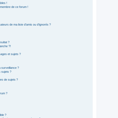
bles !
n membre de ce forum !
ateurs de ma liste d’amis ou d’ignorés ?
sultat ?
anche ?!
ages et sujets ?
a surveillance ?
 sujets ?
es de sujets ?
orum ?
ible ?