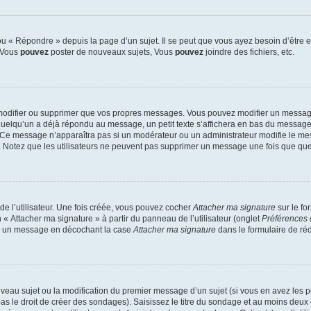
 « Répondre » depuis la page d’un sujet. Il se peut que vous ayez besoin d’être e
: Vous
pouvez
poster de nouveaux sujets, Vous
pouvez
joindre des fichiers, etc.
modifier ou supprimer que vos propres messages. Vous pouvez modifier un message
lqu’un a déjà répondu au message, un petit texte s’affichera en bas du message ind
n. Ce message n’apparaîtra pas si un modérateur ou un administrateur modifie le mes
ive. Notez que les utilisateurs ne peuvent pas supprimer un message une fois que qu
e l’utilisateur. Une fois créée, vous pouvez cocher
Attacher ma signature
sur le fo
 « Attacher ma signature » à partir du panneau de l’utilisateur (onglet
Préférences 
 à un message en décochant la case
Attacher ma signature
dans le formulaire de ré
ouveau sujet ou la modification du premier message d’un sujet (si vous en avez les p
 le droit de créer des sondages). Saisissez le titre du sondage et au moins deux o