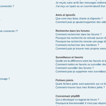
Je reçois sans arrêt des messages indésira
 connectés ?
J’ai reçu un spam ou un courriel abusif d’u
Amis et ignorés
Que sont mes listes d’amis et d’ignorés ?
?
Comment puis-je ajouter/supprimer des utilis
Recherche dans les forums
e connecter !?
Comment rechercher dans les forums ?
Pourquoi ma recherche ne renvoie aucun ré
Pourquoi ma recherche renvoie une page bl
Comment rechercher des membres ?
Comment puis-je trouver mes propres mess
Surveillance et favoris
Quelle est la différence entre les favoris et l
Comment mettre en favoris ou surveiller des
Comment surveiller des forums ?
Comment puis-je supprimer mes surveillanc
message ?
Fichiers joints
Quels fichiers joints sont autorisés sur ce f
Comment trouver tous mes fichiers joints ?
Concernant phpBB
Qui a développé ce logiciel de forum ?
Pourquoi la fonctionnalité X n’est pas dispon