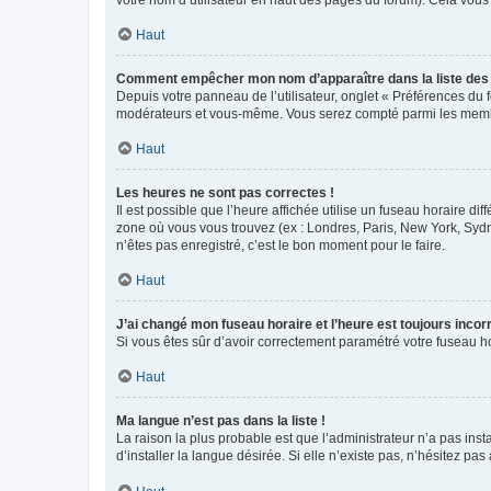
votre nom d’utilisateur en haut des pages du forum). Cela vous
Haut
Comment empêcher mon nom d’apparaître dans la liste de
Depuis votre panneau de l’utilisateur, onglet « Préférences du 
modérateurs et vous-même. Vous serez compté parmi les membr
Haut
Les heures ne sont pas correctes !
Il est possible que l’heure affichée utilise un fuseau horaire d
zone où vous vous trouvez (ex : Londres, Paris, New York, Syd
n’êtes pas enregistré, c’est le bon moment pour le faire.
Haut
J’ai changé mon fuseau horaire et l’heure est toujours incorr
Si vous êtes sûr d’avoir correctement paramétré votre fuseau hor
Haut
Ma langue n’est pas dans la liste !
La raison la plus probable est que l’administrateur n’a pas i
d’installer la langue désirée. Si elle n’existe pas, n’hésitez pa