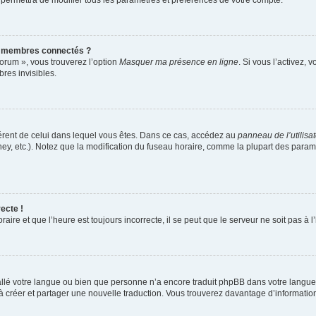
 permettra de modifier tous les paramètres et préférences de votre compte.
s membres connectés ?
forum », vous trouverez l’option
Masquer ma présence en ligne
. Si vous l’activez, 
es invisibles.
ifférent de celui dans lequel vous êtes. Dans ce cas, accédez au
panneau de l’utilisa
ney, etc.). Notez que la modification du fuseau horaire, comme la plupart des para
ecte !
aire et que l’heure est toujours incorrecte, il se peut que le serveur ne soit pas à
nstallé votre langue ou bien que personne n’a encore traduit phpBB dans votre lang
s à créer et partager une nouvelle traduction. Vous trouverez davantage d’information