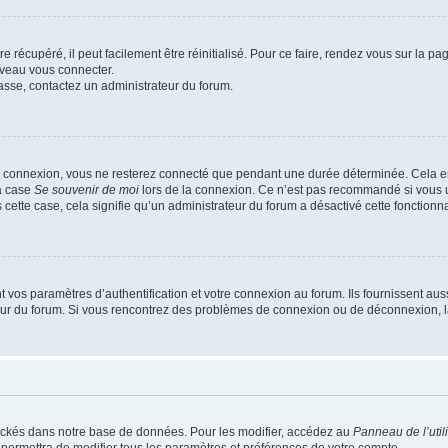
 récupéré, il peut facilement être réinitialisé. Pour ce faire, rendez vous sur la p
uveau vous connecter.
passe, contactez un administrateur du forum.
e connexion, vous ne resterez connecté que pendant une durée déterminée. Cela em
la case
Se souvenir de moi
lors de la connexion. Ce n’est pas recommandé si vous u
s cette case, cela signifie qu’un administrateur du forum a désactivé cette fonctionna
os paramètres d’authentification et votre connexion au forum. Ils fournissent aussi
teur du forum. Si vous rencontrez des problèmes de connexion ou de déconnexion, l
ockés dans notre base de données. Pour les modifier, accédez au
Panneau de l’util