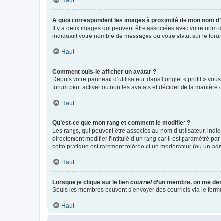
Haut
A quoi correspondent les images à proximité de mon nom d’u
Il y a deux images qui peuvent être associées avec votre nom d’
indiquant votre nombre de messages ou votre statut sur le fo
Haut
Comment puis-je afficher un avatar ?
Depuis votre panneau d’utilisateur, dans l’onglet « profil » vou
forum peut activer ou non les avatars et décider de la manière d
Haut
Qu’est-ce que mon rang et comment le modifier ?
Les rangs, qui peuvent être associés au nom d’utilisateur, ind
directement modifier l’intitulé d’un rang car il est paramétré p
cette pratique est rarement tolérée et un modérateur (ou un ad
Haut
Lorsque je clique sur le lien
courriel
d’un membre, on me de
Seuls les membres peuvent s’envoyer des courriels via le formulai
Haut