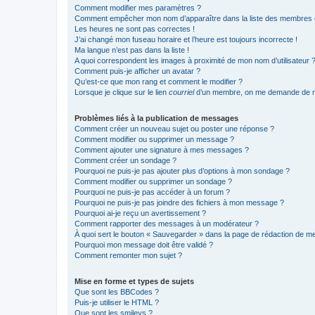
Comment modifier mes paramètres ?
Comment empêcher mon nom d’apparaître dans la liste des membres
Les heures ne sont pas correctes !
J’ai changé mon fuseau horaire et l’heure est toujours incorrecte !
Ma langue n’est pas dans la liste !
A quoi correspondent les images à proximité de mon nom d’utilisateur 
Comment puis-je afficher un avatar ?
Qu’est-ce que mon rang et comment le modifier ?
Lorsque je clique sur le lien
courriel
d’un membre, on me demande de m
Problèmes liés à la publication de messages
Comment créer un nouveau sujet ou poster une réponse ?
Comment modifier ou supprimer un message ?
Comment ajouter une signature à mes messages ?
Comment créer un sondage ?
Pourquoi ne puis-je pas ajouter plus d’options à mon sondage ?
Comment modifier ou supprimer un sondage ?
Pourquoi ne puis-je pas accéder à un forum ?
Pourquoi ne puis-je pas joindre des fichiers à mon message ?
Pourquoi ai-je reçu un avertissement ?
Comment rapporter des messages à un modérateur ?
À quoi sert le bouton « Sauvegarder » dans la page de rédaction de 
Pourquoi mon message doit être validé ?
Comment remonter mon sujet ?
Mise en forme et types de sujets
Que sont les BBCodes ?
Puis-je utiliser le HTML ?
Que sont les smileys ?