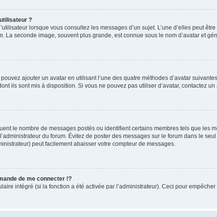
tilisateur ?
utilisateur lorsque vous consultez les messages d’un sujet. L’une d’elles peut êtr
rum. La seconde image, souvent plus grande, est connue sous le nom d’avatar et 
s pouvez ajouter un avatar en utilisant l’une des quatre méthodes d’avatar suivantes 
ont ils sont mis à disposition. Si vous ne pouvez pas utiliser d’avatar, contactez un
iquent le nombre de messages postés ou identifient certains membres tels que les 
ar l’administrateur du forum. Évitez de poster des messages sur le forum dans le seu
ministrateur) peut facilement abaisser votre compteur de messages.
mande de me connecter !?
re intégré (si la fonction a été activée par l’administrateur). Ceci pour empêcher l’u