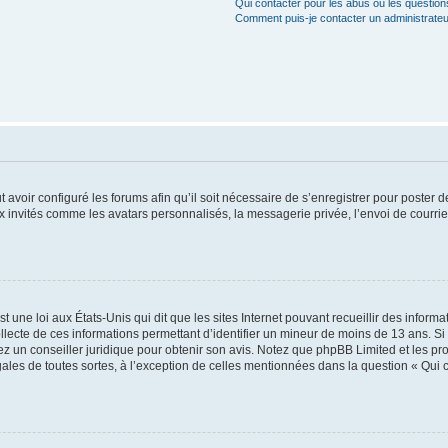
Qui contacter pour les abus ou les questio
Comment puis-je contacter un administrateu
t avoir configuré les forums afin qu’il soit nécessaire de s’enregistrer pour poster
x invités comme les avatars personnalisés, la messagerie privée, l’envoi de courri
t une loi aux États-Unis qui dit que les sites Internet pouvant recueillir des infor
ollecte de ces informations permettant d’identifier un mineur de moins de 13 ans. S
tez un conseiller juridique pour obtenir son avis. Notez que phpBB Limited et les pr
gales de toutes sortes, à l’exception de celles mentionnées dans la question « Qui