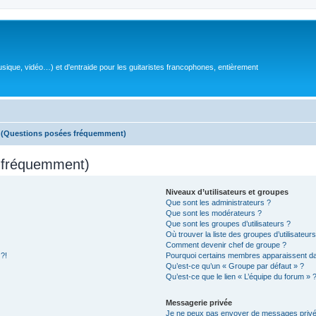
sique, vidéo…) et d'entraide pour les guitaristes francophones, entièrement
s (Questions posées fréquemment)
s fréquemment)
Niveaux d’utilisateurs et groupes
Que sont les administrateurs ?
Que sont les modérateurs ?
Que sont les groupes d’utilisateurs ?
Où trouver la liste des groupes d’utilisateur
Comment devenir chef de groupe ?
 ?!
Pourquoi certains membres apparaissent dan
Qu’est-ce qu’un « Groupe par défaut » ?
Qu’est-ce que le lien « L’équipe du forum » 
Messagerie privée
Je ne peux pas envoyer de messages privé