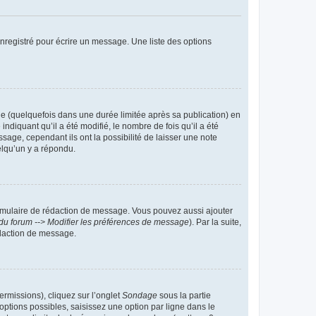
nregistré pour écrire un message. Une liste des options
 (quelquefois dans une durée limitée après sa publication) en
iquant qu’il a été modifié, le nombre de fois qu’il a été
sage, cependant ils ont la possibilité de laisser une note
elqu’un y a répondu.
rmulaire de rédaction de message. Vous pouvez aussi ajouter
du forum --> Modifier les préférences de message
). Par la suite,
daction de message.
ermissions), cliquez sur l’onglet
Sondage
sous la partie
ptions possibles, saisissez une option par ligne dans le