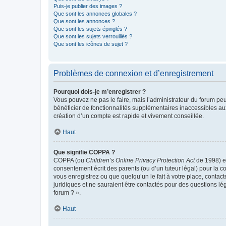
Puis-je publier des images ?
Que sont les annonces globales ?
Que sont les annonces ?
Que sont les sujets épinglés ?
Que sont les sujets verrouillés ?
Que sont les icônes de sujet ?
Problèmes de connexion et d’enregistrement
Pourquoi dois-je m’enregistrer ?
Vous pouvez ne pas le faire, mais l’administrateur du forum peu
bénéficier de fonctionnalités supplémentaires inaccessibles au
création d’un compte est rapide et vivement conseillée.
Haut
Que signifie COPPA ?
COPPA (ou
Children’s Online Privacy Protection Act
de 1998) es
consentement écrit des parents (ou d’un tuteur légal) pour la c
vous enregistrez ou que quelqu’un le fait à votre place, contac
juridiques et ne sauraient être contactés pour des questions lé
forum ? ».
Haut