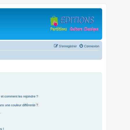
S’enregistrer
Connexion
s et comment les rejoindre ?
s une couleur différente ?
?
s !