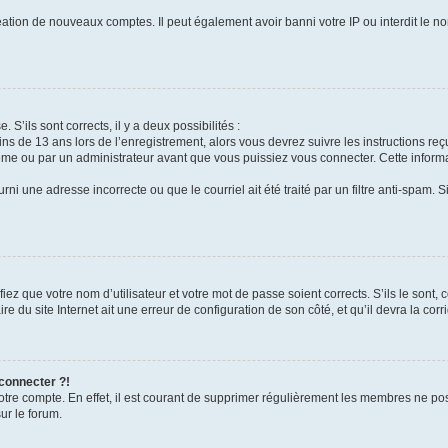
réation de nouveaux comptes. Il peut également avoir banni votre IP ou interdit le no
 S’ils sont corrects, il y a deux possibilités :
ins de 13 ans lors de l’enregistrement, alors vous devrez suivre les instructions r
me ou par un administrateur avant que vous puissiez vous connecter. Cette informat
rni une adresse incorrecte ou que le courriel ait été traité par un filtre anti-spam. S
iez que votre nom d’utilisateur et votre mot de passe soient corrects. S’ils le sont,
e du site Internet ait une erreur de configuration de son côté, et qu’il devra la corri
 connecter ?!
votre compte. En effet, il est courant de supprimer régulièrement les membres ne pos
ur le forum.