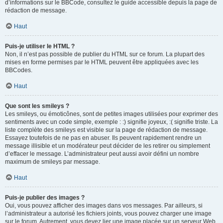
d’informations sur le BBCode, consultez le guide accessible depuis la page de
rédaction de message.
Haut
Puis-je utiliser le HTML ?
Non, il n’est pas possible de publier du HTML sur ce forum. La plupart des
mises en forme permises par le HTML peuvent être appliquées avec les
BBCodes.
Haut
Que sont les smileys ?
Les smileys, ou émoticônes, sont de petites images utilisées pour exprimer des
sentiments avec un code simple, exemple : :) signifie joyeux, :( signifie triste. La
liste complète des smileys est visible sur la page de rédaction de message.
Essayez toutefois de ne pas en abuser. Ils peuvent rapidement rendre un
message illisible et un modérateur peut décider de les retirer ou simplement
d’effacer le message. L’administrateur peut aussi avoir défini un nombre
maximum de smileys par message.
Haut
Puis-je publier des images ?
Oui, vous pouvez afficher des images dans vos messages. Par ailleurs, si
l’administrateur a autorisé les fichiers joints, vous pouvez charger une image
sur le forum. Autrement, vous devez lier une image placée sur un serveur Web