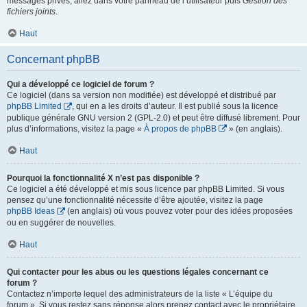
messages privés, allez dans votre panneau de l’utilisateur puis
Gestion des
fichiers joints
.
Haut
Concernant phpBB
Qui a développé ce logiciel de forum ?
Ce logiciel (dans sa version non modifiée) est développé et distribué par
phpBB Limited
, qui en a les droits d’auteur. Il est publié sous la licence
publique générale GNU version 2 (GPL-2.0) et peut être diffusé librement. Pour
plus d’informations, visitez la page «
À propos de phpBB
» (en anglais).
Haut
Pourquoi la fonctionnalité X n’est pas disponible ?
Ce logiciel a été développé et mis sous licence par phpBB Limited. Si vous
pensez qu’une fonctionnalité nécessite d’être ajoutée, visitez la page
phpBB Ideas
(en anglais) où vous pouvez voter pour des idées proposées
ou en suggérer de nouvelles.
Haut
Qui contacter pour les abus ou les questions légales concernant ce
forum ?
Contactez n’importe lequel des administrateurs de la liste « L’équipe du
forum ». Si vous restez sans réponse alors prenez contact avec le propriétaire