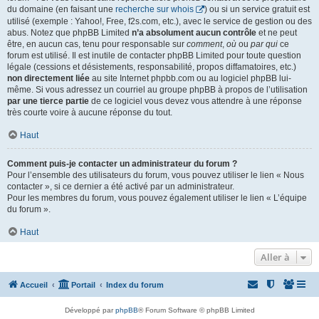
du domaine (en faisant une
recherche sur whois
) ou si un service gratuit est
utilisé (exemple : Yahoo!, Free, f2s.com, etc.), avec le service de gestion ou des
abus. Notez que phpBB Limited
n’a absolument aucun contrôle
et ne peut
être, en aucun cas, tenu pour responsable sur
comment
,
où
ou
par qui
ce
forum est utilisé. Il est inutile de contacter phpBB Limited pour toute question
légale (cessions et désistements, responsabilité, propos diffamatoires, etc.)
non directement liée
au site Internet phpbb.com ou au logiciel phpBB lui-
même. Si vous adressez un courriel au groupe phpBB à propos de l’utilisation
par une tierce partie
de ce logiciel vous devez vous attendre à une réponse
très courte voire à aucune réponse du tout.
Haut
Comment puis-je contacter un administrateur du forum ?
Pour l’ensemble des utilisateurs du forum, vous pouvez utiliser le lien « Nous
contacter », si ce dernier a été activé par un administrateur.
Pour les membres du forum, vous pouvez également utiliser le lien « L’équipe
du forum ».
Haut
Aller à
Accueil
Portail
Index du forum
Développé par
phpBB
® Forum Software © phpBB Limited