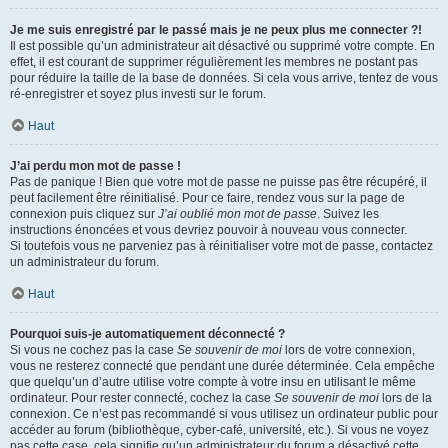
Je me suis enregistré par le passé mais je ne peux plus me connecter ?!
Il est possible qu’un administrateur ait désactivé ou supprimé votre compte. En
effet, il est courant de supprimer régulièrement les membres ne postant pas
pour réduire la taille de la base de données. Si cela vous arrive, tentez de vous
ré-enregistrer et soyez plus investi sur le forum.
Haut
J’ai perdu mon mot de passe !
Pas de panique ! Bien que votre mot de passe ne puisse pas être récupéré, il
peut facilement être réinitialisé. Pour ce faire, rendez vous sur la page de
connexion puis cliquez sur
J’ai oublié mon mot de passe
. Suivez les
instructions énoncées et vous devriez pouvoir à nouveau vous connecter.
Si toutefois vous ne parveniez pas à réinitialiser votre mot de passe, contactez
un administrateur du forum.
Haut
Pourquoi suis-je automatiquement déconnecté ?
Si vous ne cochez pas la case
Se souvenir de moi
lors de votre connexion,
vous ne resterez connecté que pendant une durée déterminée. Cela empêche
que quelqu’un d’autre utilise votre compte à votre insu en utilisant le même
ordinateur. Pour rester connecté, cochez la case
Se souvenir de moi
lors de la
connexion. Ce n’est pas recommandé si vous utilisez un ordinateur public pour
accéder au forum (bibliothèque, cyber-café, université, etc.). Si vous ne voyez
pas cette case, cela signifie qu’un administrateur du forum a désactivé cette