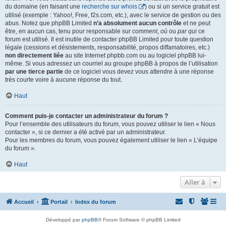
du domaine (en faisant une
recherche sur whois
) ou si un service gratuit est
utilisé (exemple : Yahoo!, Free, f2s.com, etc.), avec le service de gestion ou des
abus. Notez que phpBB Limited
n’a absolument aucun contrôle
et ne peut
être, en aucun cas, tenu pour responsable sur
comment
,
où
ou
par qui
ce
forum est utilisé. Il est inutile de contacter phpBB Limited pour toute question
légale (cessions et désistements, responsabilité, propos diffamatoires, etc.)
non directement liée
au site Internet phpbb.com ou au logiciel phpBB lui-
même. Si vous adressez un courriel au groupe phpBB à propos de l’utilisation
par une tierce partie
de ce logiciel vous devez vous attendre à une réponse
très courte voire à aucune réponse du tout.
Haut
Comment puis-je contacter un administrateur du forum ?
Pour l’ensemble des utilisateurs du forum, vous pouvez utiliser le lien « Nous
contacter », si ce dernier a été activé par un administrateur.
Pour les membres du forum, vous pouvez également utiliser le lien « L’équipe
du forum ».
Haut
Aller à
Accueil
Portail
Index du forum
Développé par
phpBB
® Forum Software © phpBB Limited