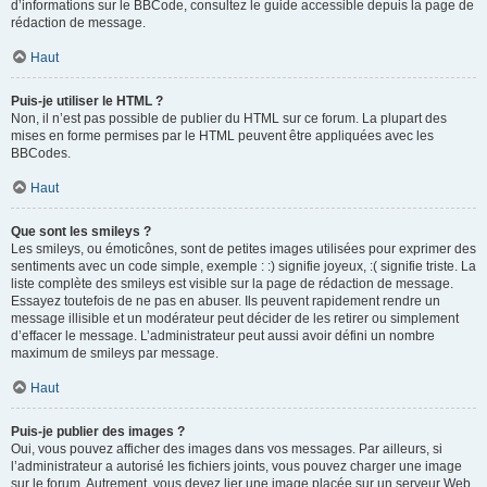
d’informations sur le BBCode, consultez le guide accessible depuis la page de
rédaction de message.
Haut
Puis-je utiliser le HTML ?
Non, il n’est pas possible de publier du HTML sur ce forum. La plupart des
mises en forme permises par le HTML peuvent être appliquées avec les
BBCodes.
Haut
Que sont les smileys ?
Les smileys, ou émoticônes, sont de petites images utilisées pour exprimer des
sentiments avec un code simple, exemple : :) signifie joyeux, :( signifie triste. La
liste complète des smileys est visible sur la page de rédaction de message.
Essayez toutefois de ne pas en abuser. Ils peuvent rapidement rendre un
message illisible et un modérateur peut décider de les retirer ou simplement
d’effacer le message. L’administrateur peut aussi avoir défini un nombre
maximum de smileys par message.
Haut
Puis-je publier des images ?
Oui, vous pouvez afficher des images dans vos messages. Par ailleurs, si
l’administrateur a autorisé les fichiers joints, vous pouvez charger une image
sur le forum. Autrement, vous devez lier une image placée sur un serveur Web