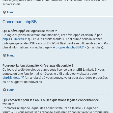
messages privés, allez dans votre panneau de l’utilisateur puis
Gestion des
fichiers joints
.
Haut
Concernant phpBB
Qui a développé ce logiciel de forum ?
Ce logiciel (dans sa version non modifiée) est développé et distribué par
phpBB Limited
, qui en a les droits d’auteur. Il est publié sous la licence
publique générale GNU version 2 (GPL-2.0) et peut être diffusé librement. Pour
plus d’informations, visitez la page «
À propos de phpBB
» (en anglais).
Haut
Pourquoi la fonctionnalité X n’est pas disponible ?
Ce logiciel a été développé et mis sous licence par phpBB Limited. Si vous
pensez qu’une fonctionnalité nécessite d’être ajoutée, visitez la page
phpBB Ideas
(en anglais) où vous pouvez voter pour des idées proposées
ou en suggérer de nouvelles.
Haut
Qui contacter pour les abus ou les questions légales concernant ce
forum ?
Contactez n’importe lequel des administrateurs de la liste « L’équipe du
forum ». Si vous restez sans réponse alors prenez contact avec le propriétaire