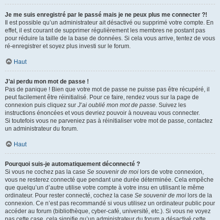
Je me suis enregistré par le passé mais je ne peux plus me connecter ?!
Il est possible qu’un administrateur ait désactivé ou supprimé votre compte. En
effet, il est courant de supprimer régulièrement les membres ne postant pas
pour réduire la taille de la base de données. Si cela vous arrive, tentez de vous
ré-enregistrer et soyez plus investi sur le forum.
Haut
J’ai perdu mon mot de passe !
Pas de panique ! Bien que votre mot de passe ne puisse pas être récupéré, il
peut facilement être réinitialisé. Pour ce faire, rendez vous sur la page de
connexion puis cliquez sur
J’ai oublié mon mot de passe
. Suivez les
instructions énoncées et vous devriez pouvoir à nouveau vous connecter.
Si toutefois vous ne parveniez pas à réinitialiser votre mot de passe, contactez
un administrateur du forum.
Haut
Pourquoi suis-je automatiquement déconnecté ?
Si vous ne cochez pas la case
Se souvenir de moi
lors de votre connexion,
vous ne resterez connecté que pendant une durée déterminée. Cela empêche
que quelqu’un d’autre utilise votre compte à votre insu en utilisant le même
ordinateur. Pour rester connecté, cochez la case
Se souvenir de moi
lors de la
connexion. Ce n’est pas recommandé si vous utilisez un ordinateur public pour
accéder au forum (bibliothèque, cyber-café, université, etc.). Si vous ne voyez
pas cette case, cela signifie qu’un administrateur du forum a désactivé cette