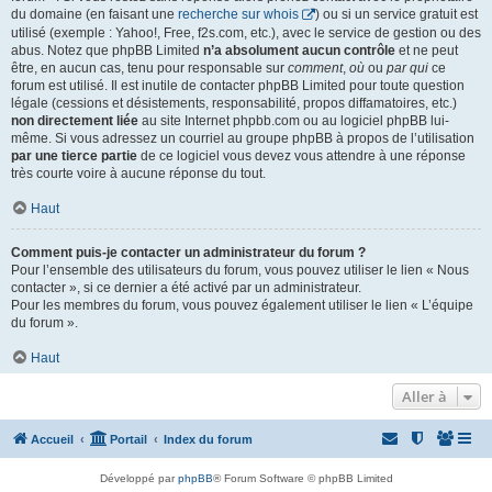
du domaine (en faisant une
recherche sur whois
) ou si un service gratuit est
utilisé (exemple : Yahoo!, Free, f2s.com, etc.), avec le service de gestion ou des
abus. Notez que phpBB Limited
n’a absolument aucun contrôle
et ne peut
être, en aucun cas, tenu pour responsable sur
comment
,
où
ou
par qui
ce
forum est utilisé. Il est inutile de contacter phpBB Limited pour toute question
légale (cessions et désistements, responsabilité, propos diffamatoires, etc.)
non directement liée
au site Internet phpbb.com ou au logiciel phpBB lui-
même. Si vous adressez un courriel au groupe phpBB à propos de l’utilisation
par une tierce partie
de ce logiciel vous devez vous attendre à une réponse
très courte voire à aucune réponse du tout.
Haut
Comment puis-je contacter un administrateur du forum ?
Pour l’ensemble des utilisateurs du forum, vous pouvez utiliser le lien « Nous
contacter », si ce dernier a été activé par un administrateur.
Pour les membres du forum, vous pouvez également utiliser le lien « L’équipe
du forum ».
Haut
Aller à
Accueil
Portail
Index du forum
Développé par
phpBB
® Forum Software © phpBB Limited