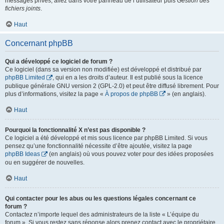
messages privés, allez dans votre panneau de l’utilisateur puis
Gestion des
fichiers joints
.
Haut
Concernant phpBB
Qui a développé ce logiciel de forum ?
Ce logiciel (dans sa version non modifiée) est développé et distribué par
phpBB Limited
, qui en a les droits d’auteur. Il est publié sous la licence
publique générale GNU version 2 (GPL-2.0) et peut être diffusé librement. Pour
plus d’informations, visitez la page «
À propos de phpBB
» (en anglais).
Haut
Pourquoi la fonctionnalité X n’est pas disponible ?
Ce logiciel a été développé et mis sous licence par phpBB Limited. Si vous
pensez qu’une fonctionnalité nécessite d’être ajoutée, visitez la page
phpBB Ideas
(en anglais) où vous pouvez voter pour des idées proposées
ou en suggérer de nouvelles.
Haut
Qui contacter pour les abus ou les questions légales concernant ce
forum ?
Contactez n’importe lequel des administrateurs de la liste « L’équipe du
forum ». Si vous restez sans réponse alors prenez contact avec le propriétaire