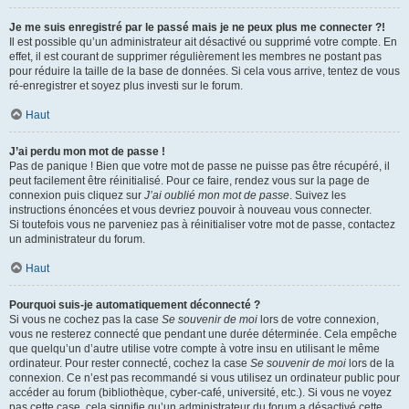
Je me suis enregistré par le passé mais je ne peux plus me connecter ?!
Il est possible qu’un administrateur ait désactivé ou supprimé votre compte. En
effet, il est courant de supprimer régulièrement les membres ne postant pas
pour réduire la taille de la base de données. Si cela vous arrive, tentez de vous
ré-enregistrer et soyez plus investi sur le forum.
Haut
J’ai perdu mon mot de passe !
Pas de panique ! Bien que votre mot de passe ne puisse pas être récupéré, il
peut facilement être réinitialisé. Pour ce faire, rendez vous sur la page de
connexion puis cliquez sur
J’ai oublié mon mot de passe
. Suivez les
instructions énoncées et vous devriez pouvoir à nouveau vous connecter.
Si toutefois vous ne parveniez pas à réinitialiser votre mot de passe, contactez
un administrateur du forum.
Haut
Pourquoi suis-je automatiquement déconnecté ?
Si vous ne cochez pas la case
Se souvenir de moi
lors de votre connexion,
vous ne resterez connecté que pendant une durée déterminée. Cela empêche
que quelqu’un d’autre utilise votre compte à votre insu en utilisant le même
ordinateur. Pour rester connecté, cochez la case
Se souvenir de moi
lors de la
connexion. Ce n’est pas recommandé si vous utilisez un ordinateur public pour
accéder au forum (bibliothèque, cyber-café, université, etc.). Si vous ne voyez
pas cette case, cela signifie qu’un administrateur du forum a désactivé cette