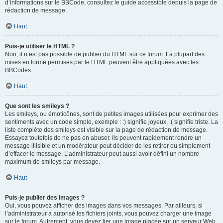
d’informations sur le BBCode, consultez le guide accessible depuis la page de
rédaction de message.
Haut
Puis-je utiliser le HTML ?
Non, il n’est pas possible de publier du HTML sur ce forum. La plupart des
mises en forme permises par le HTML peuvent être appliquées avec les
BBCodes.
Haut
Que sont les smileys ?
Les smileys, ou émoticônes, sont de petites images utilisées pour exprimer des
sentiments avec un code simple, exemple : :) signifie joyeux, :( signifie triste. La
liste complète des smileys est visible sur la page de rédaction de message.
Essayez toutefois de ne pas en abuser. Ils peuvent rapidement rendre un
message illisible et un modérateur peut décider de les retirer ou simplement
d’effacer le message. L’administrateur peut aussi avoir défini un nombre
maximum de smileys par message.
Haut
Puis-je publier des images ?
Oui, vous pouvez afficher des images dans vos messages. Par ailleurs, si
l’administrateur a autorisé les fichiers joints, vous pouvez charger une image
sur le forum. Autrement, vous devez lier une image placée sur un serveur Web