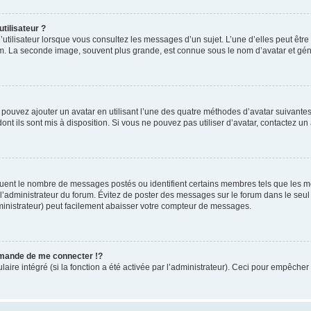
tilisateur ?
utilisateur lorsque vous consultez les messages d’un sujet. L’une d’elles peut êtr
rum. La seconde image, souvent plus grande, est connue sous le nom d’avatar et 
s pouvez ajouter un avatar en utilisant l’une des quatre méthodes d’avatar suivantes 
ont ils sont mis à disposition. Si vous ne pouvez pas utiliser d’avatar, contactez un
iquent le nombre de messages postés ou identifient certains membres tels que les 
ar l’administrateur du forum. Évitez de poster des messages sur le forum dans le seu
ministrateur) peut facilement abaisser votre compteur de messages.
mande de me connecter !?
re intégré (si la fonction a été activée par l’administrateur). Ceci pour empêcher l’u