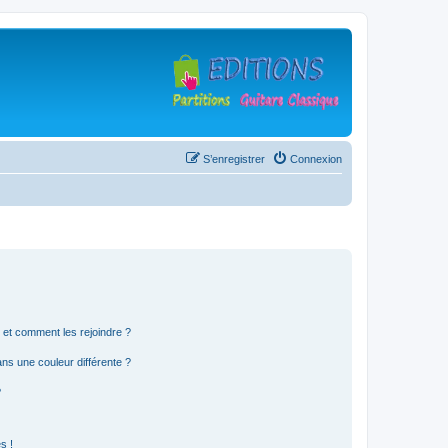
S’enregistrer
Connexion
s et comment les rejoindre ?
s une couleur différente ?
?
s !