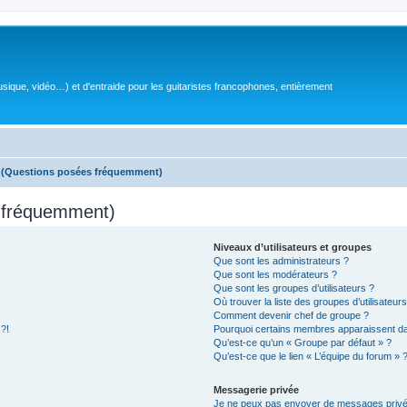
sique, vidéo…) et d'entraide pour les guitaristes francophones, entièrement
s (Questions posées fréquemment)
s fréquemment)
Niveaux d’utilisateurs et groupes
Que sont les administrateurs ?
Que sont les modérateurs ?
Que sont les groupes d’utilisateurs ?
Où trouver la liste des groupes d’utilisateur
Comment devenir chef de groupe ?
 ?!
Pourquoi certains membres apparaissent dan
Qu’est-ce qu’un « Groupe par défaut » ?
Qu’est-ce que le lien « L’équipe du forum » 
Messagerie privée
Je ne peux pas envoyer de messages privé