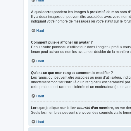
Haut
A quoi correspondent les images à proximité de mon nom d’u
Il y a deux images qui peuvent être associées avec votre nom d’
indiquant votre nombre de messages ou votre statut sur le fo
Haut
Comment puis-je afficher un avatar ?
Depuis votre panneau d’utilisateur, dans l’onglet « profil » vou
forum peut activer ou non les avatars et décider de la manière d
Haut
Qu’est-ce que mon rang et comment le modifier ?
Les rangs, qui peuvent être associés au nom d’utilisateur, ind
directement modifier l’intitulé d’un rang car il est paramétré p
cette pratique est rarement tolérée et un modérateur (ou un ad
Haut
Lorsque je clique sur le lien
courriel
d’un membre, on me de
Seuls les membres peuvent s’envoyer des courriels via le formulai
Haut