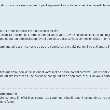
réation de nouveaux comptes. Il peut également avoir banni votre IP ou interdit le no
 S’ils sont corrects, il y a deux possibilités :
ins de 13 ans lors de l’enregistrement, alors vous devrez suivre les instructions r
me ou par un administrateur avant que vous puissiez vous connecter. Cette informat
rni une adresse incorrecte ou que le courriel ait été traité par un filtre anti-spam. S
iez que votre nom d’utilisateur et votre mot de passe soient corrects. S’ils le sont,
e du site Internet ait une erreur de configuration de son côté, et qu’il devra la corri
 connecter ?!
votre compte. En effet, il est courant de supprimer régulièrement les membres ne pos
ur le forum.