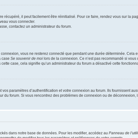
 récupéré, il peut facilement être réinitialisé. Pour ce faire, rendez vous sur la p
uveau vous connecter.
passe, contactez un administrateur du forum.
e connexion, vous ne resterez connecté que pendant une durée déterminée. Cela em
la case
Se souvenir de moi
lors de la connexion. Ce n’est pas recommandé si vous u
s cette case, cela signifie qu’un administrateur du forum a désactivé cette fonctionna
os paramètres d’authentification et votre connexion au forum. Ils fournissent aussi
teur du forum. Si vous rencontrez des problèmes de connexion ou de déconnexion, l
ockés dans notre base de données. Pour les modifier, accédez au
Panneau de l’util