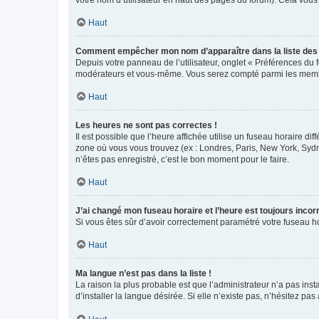
votre nom d’utilisateur en haut des pages du forum). Cela vous
Haut
Comment empêcher mon nom d’apparaître dans la liste de
Depuis votre panneau de l’utilisateur, onglet « Préférences du 
modérateurs et vous-même. Vous serez compté parmi les membr
Haut
Les heures ne sont pas correctes !
Il est possible que l’heure affichée utilise un fuseau horaire d
zone où vous vous trouvez (ex : Londres, Paris, New York, Syd
n’êtes pas enregistré, c’est le bon moment pour le faire.
Haut
J’ai changé mon fuseau horaire et l’heure est toujours incorr
Si vous êtes sûr d’avoir correctement paramétré votre fuseau hor
Haut
Ma langue n’est pas dans la liste !
La raison la plus probable est que l’administrateur n’a pas i
d’installer la langue désirée. Si elle n’existe pas, n’hésitez pa