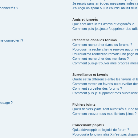
Je reçois sans arrêt des messages indésira
 connectés ?
J’ai reçu un spam ou un courriel abusif d’u
Amis et ignorés
Que sont mes listes d’amis et d’ignorés ?
?
Comment puis-je ajouter/supprimer des utilis
Recherche dans les forums
e connecter !?
Comment rechercher dans les forums ?
Pourquoi ma recherche ne renvoie aucun ré
Pourquoi ma recherche renvoie une page bl
Comment rechercher des membres ?
Comment puis-je trouver mes propres mess
Surveillance et favoris
Quelle est la différence entre les favoris et l
Comment mettre en favoris ou surveiller des
Comment surveiller des forums ?
Comment puis-je supprimer mes surveillanc
message ?
Fichiers joints
Quels fichiers joints sont autorisés sur ce f
Comment trouver tous mes fichiers joints ?
Concernant phpBB
Qui a développé ce logiciel de forum ?
Pourquoi la fonctionnalité X n’est pas dispon