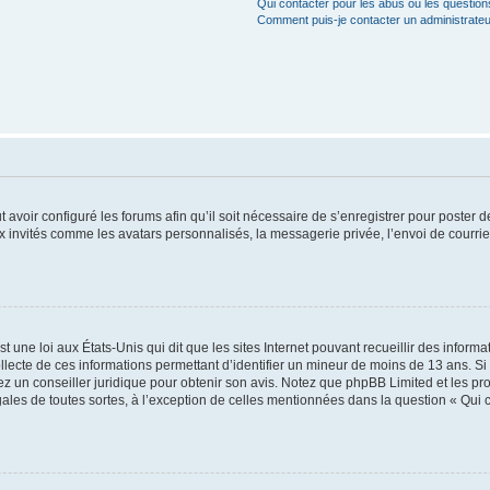
Qui contacter pour les abus ou les questio
Comment puis-je contacter un administrateu
t avoir configuré les forums afin qu’il soit nécessaire de s’enregistrer pour poster
x invités comme les avatars personnalisés, la messagerie privée, l’envoi de courri
t une loi aux États-Unis qui dit que les sites Internet pouvant recueillir des infor
ollecte de ces informations permettant d’identifier un mineur de moins de 13 ans. S
tez un conseiller juridique pour obtenir son avis. Notez que phpBB Limited et les pr
gales de toutes sortes, à l’exception de celles mentionnées dans la question « Qui