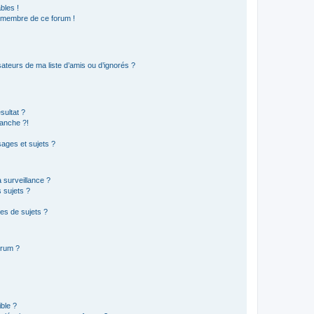
bles !
n membre de ce forum !
ateurs de ma liste d’amis ou d’ignorés ?
sultat ?
anche ?!
ages et sujets ?
a surveillance ?
 sujets ?
es de sujets ?
orum ?
ible ?