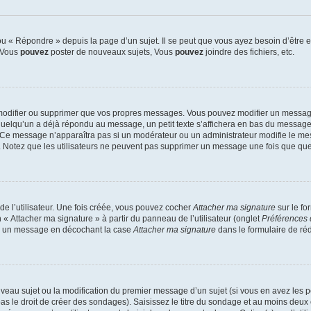
 « Répondre » depuis la page d’un sujet. Il se peut que vous ayez besoin d’être e
: Vous
pouvez
poster de nouveaux sujets, Vous
pouvez
joindre des fichiers, etc.
modifier ou supprimer que vos propres messages. Vous pouvez modifier un message
lqu’un a déjà répondu au message, un petit texte s’affichera en bas du message ind
n. Ce message n’apparaîtra pas si un modérateur ou un administrateur modifie le mes
ive. Notez que les utilisateurs ne peuvent pas supprimer un message une fois que qu
e l’utilisateur. Une fois créée, vous pouvez cocher
Attacher ma signature
sur le fo
 « Attacher ma signature » à partir du panneau de l’utilisateur (onglet
Préférences 
 à un message en décochant la case
Attacher ma signature
dans le formulaire de ré
ouveau sujet ou la modification du premier message d’un sujet (si vous en avez les p
 le droit de créer des sondages). Saisissez le titre du sondage et au moins deux o