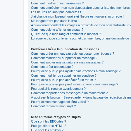
Comment modifier mes paramètres ?
Comment empêcher mon nom d’apparaître dans la liste des membres
Les heures ne sont pas correctes !
J’ai changé mon fuseau horaire et l’heure est toujours incorrecte !
Ma langue n’est pas dans la liste !
A quoi correspondent les images à proximité de mon nom d’utilisateur 
Comment puis-je afficher un avatar ?
Qu’est-ce que mon rang et comment le modifier ?
Lorsque je clique sur le lien
courriel
d’un membre, on me demande de m
Problèmes liés à la publication de messages
Comment créer un nouveau sujet ou poster une réponse ?
Comment modifier ou supprimer un message ?
Comment ajouter une signature à mes messages ?
Comment créer un sondage ?
Pourquoi ne puis-je pas ajouter plus d’options à mon sondage ?
Comment modifier ou supprimer un sondage ?
Pourquoi ne puis-je pas accéder à un forum ?
Pourquoi ne puis-je pas joindre des fichiers à mon message ?
Pourquoi ai-je reçu un avertissement ?
Comment rapporter des messages à un modérateur ?
À quoi sert le bouton « Sauvegarder » dans la page de rédaction de 
Pourquoi mon message doit être validé ?
Comment remonter mon sujet ?
Mise en forme et types de sujets
Que sont les BBCodes ?
Puis-je utiliser le HTML ?
Que sont les smileys ?