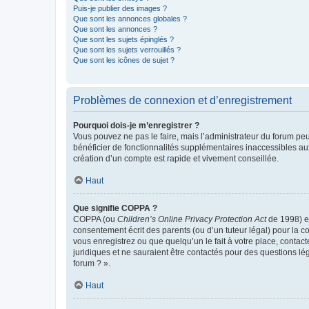
Puis-je publier des images ?
Que sont les annonces globales ?
Que sont les annonces ?
Que sont les sujets épinglés ?
Que sont les sujets verrouillés ?
Que sont les icônes de sujet ?
Problèmes de connexion et d’enregistrement
Pourquoi dois-je m’enregistrer ?
Vous pouvez ne pas le faire, mais l’administrateur du forum peu
bénéficier de fonctionnalités supplémentaires inaccessibles au
création d’un compte est rapide et vivement conseillée.
Haut
Que signifie COPPA ?
COPPA (ou
Children’s Online Privacy Protection Act
de 1998) es
consentement écrit des parents (ou d’un tuteur légal) pour la c
vous enregistrez ou que quelqu’un le fait à votre place, contac
juridiques et ne sauraient être contactés pour des questions lé
forum ? ».
Haut