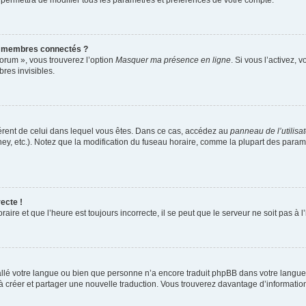
 permettra de modifier tous les paramètres et préférences de votre compte.
s membres connectés ?
forum », vous trouverez l’option
Masquer ma présence en ligne
. Si vous l’activez, 
es invisibles.
ifférent de celui dans lequel vous êtes. Dans ce cas, accédez au
panneau de l’utilisa
ney, etc.). Notez que la modification du fuseau horaire, comme la plupart des para
ecte !
aire et que l’heure est toujours incorrecte, il se peut que le serveur ne soit pas à
nstallé votre langue ou bien que personne n’a encore traduit phpBB dans votre lang
s à créer et partager une nouvelle traduction. Vous trouverez davantage d’information