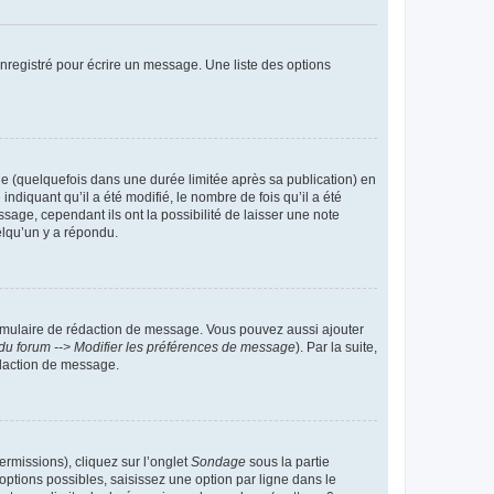
nregistré pour écrire un message. Une liste des options
 (quelquefois dans une durée limitée après sa publication) en
iquant qu’il a été modifié, le nombre de fois qu’il a été
sage, cependant ils ont la possibilité de laisser une note
elqu’un y a répondu.
rmulaire de rédaction de message. Vous pouvez aussi ajouter
du forum --> Modifier les préférences de message
). Par la suite,
daction de message.
ermissions), cliquez sur l’onglet
Sondage
sous la partie
ptions possibles, saisissez une option par ligne dans le