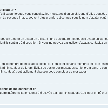
tilisateur ?
utilisateur lorsque vous consultez les messages d’un sujet. L’une d’elles peut êtr
rum. La seconde image, souvent plus grande, est connue sous le nom d’avatar et 
s pouvez ajouter un avatar en utilisant l’une des quatre méthodes d’avatar suivantes 
ont ils sont mis à disposition. Si vous ne pouvez pas utiliser d’avatar, contactez un
iquent le nombre de messages postés ou identifient certains membres tels que les 
ar l’administrateur du forum. Évitez de poster des messages sur le forum dans le seu
ministrateur) peut facilement abaisser votre compteur de messages.
mande de me connecter !?
re intégré (si la fonction a été activée par l’administrateur). Ceci pour empêcher l’u