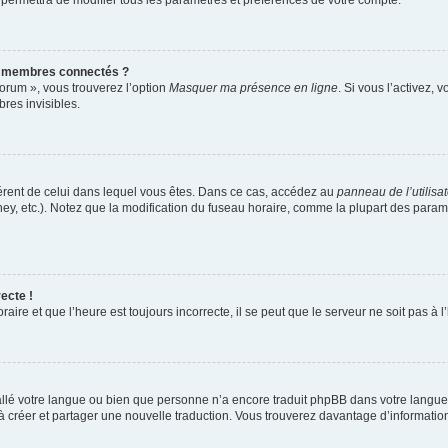
 permettra de modifier tous les paramètres et préférences de votre compte.
s membres connectés ?
forum », vous trouverez l’option
Masquer ma présence en ligne
. Si vous l’activez, 
es invisibles.
ifférent de celui dans lequel vous êtes. Dans ce cas, accédez au
panneau de l’utilisa
ney, etc.). Notez que la modification du fuseau horaire, comme la plupart des para
ecte !
aire et que l’heure est toujours incorrecte, il se peut que le serveur ne soit pas à
nstallé votre langue ou bien que personne n’a encore traduit phpBB dans votre lang
s à créer et partager une nouvelle traduction. Vous trouverez davantage d’information