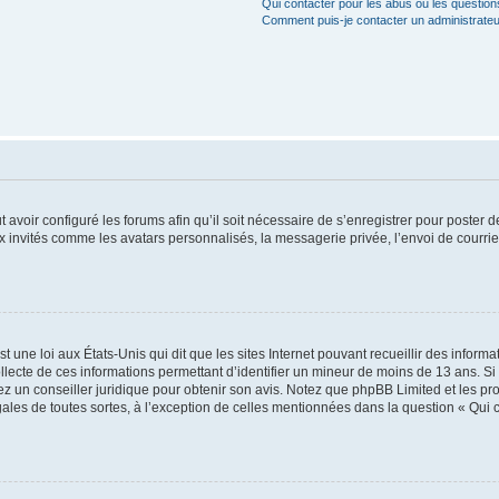
Qui contacter pour les abus ou les questio
Comment puis-je contacter un administrateu
t avoir configuré les forums afin qu’il soit nécessaire de s’enregistrer pour poster
x invités comme les avatars personnalisés, la messagerie privée, l’envoi de courri
t une loi aux États-Unis qui dit que les sites Internet pouvant recueillir des infor
ollecte de ces informations permettant d’identifier un mineur de moins de 13 ans. S
tez un conseiller juridique pour obtenir son avis. Notez que phpBB Limited et les pr
gales de toutes sortes, à l’exception de celles mentionnées dans la question « Qui