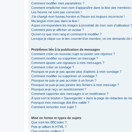
Comment modifier mes paramètres ?
Comment empêcher mon nom d’apparaître dans la liste des membres
Les heures ne sont pas correctes !
J’ai changé mon fuseau horaire et l’heure est toujours incorrecte !
Ma langue n’est pas dans la liste !
A quoi correspondent les images à proximité de mon nom d’utilisateur 
Comment puis-je afficher un avatar ?
Qu’est-ce que mon rang et comment le modifier ?
Lorsque je clique sur le lien
courriel
d’un membre, on me demande de m
Problèmes liés à la publication de messages
Comment créer un nouveau sujet ou poster une réponse ?
Comment modifier ou supprimer un message ?
Comment ajouter une signature à mes messages ?
Comment créer un sondage ?
Pourquoi ne puis-je pas ajouter plus d’options à mon sondage ?
Comment modifier ou supprimer un sondage ?
Pourquoi ne puis-je pas accéder à un forum ?
Pourquoi ne puis-je pas joindre des fichiers à mon message ?
Pourquoi ai-je reçu un avertissement ?
Comment rapporter des messages à un modérateur ?
À quoi sert le bouton « Sauvegarder » dans la page de rédaction de 
Pourquoi mon message doit être validé ?
Comment remonter mon sujet ?
Mise en forme et types de sujets
Que sont les BBCodes ?
Puis-je utiliser le HTML ?
Que sont les smileys ?