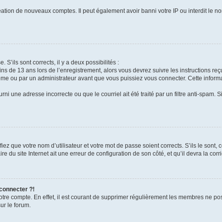
réation de nouveaux comptes. Il peut également avoir banni votre IP ou interdit le no
 S’ils sont corrects, il y a deux possibilités :
ins de 13 ans lors de l’enregistrement, alors vous devrez suivre les instructions r
me ou par un administrateur avant que vous puissiez vous connecter. Cette informat
rni une adresse incorrecte ou que le courriel ait été traité par un filtre anti-spam. S
iez que votre nom d’utilisateur et votre mot de passe soient corrects. S’ils le sont,
e du site Internet ait une erreur de configuration de son côté, et qu’il devra la corri
 connecter ?!
votre compte. En effet, il est courant de supprimer régulièrement les membres ne pos
ur le forum.