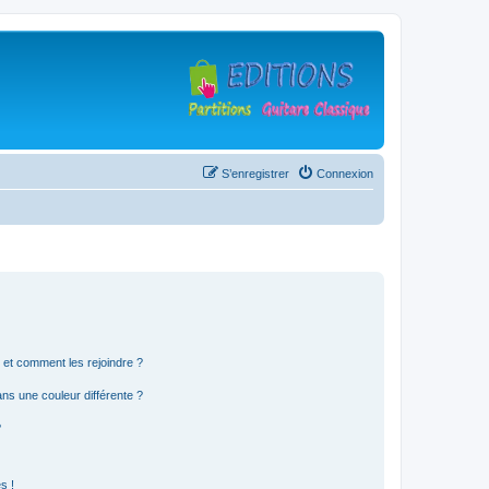
S’enregistrer
Connexion
s et comment les rejoindre ?
s une couleur différente ?
?
s !