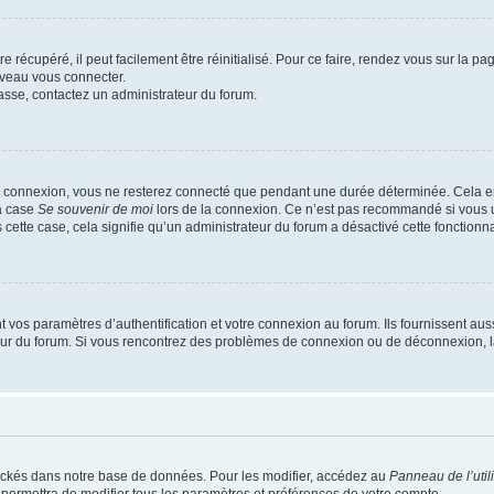
 récupéré, il peut facilement être réinitialisé. Pour ce faire, rendez vous sur la p
uveau vous connecter.
passe, contactez un administrateur du forum.
e connexion, vous ne resterez connecté que pendant une durée déterminée. Cela em
la case
Se souvenir de moi
lors de la connexion. Ce n’est pas recommandé si vous u
s cette case, cela signifie qu’un administrateur du forum a désactivé cette fonctionna
os paramètres d’authentification et votre connexion au forum. Ils fournissent aussi
teur du forum. Si vous rencontrez des problèmes de connexion ou de déconnexion, l
ockés dans notre base de données. Pour les modifier, accédez au
Panneau de l’util