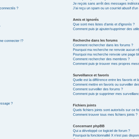
Je reçois sans arrêt des messages indésira
 connectés ?
J’ai reçu un spam ou un courriel abusif d’u
Amis et ignorés
Que sont mes listes d’amis et d’ignorés ?
?
Comment puis-je ajouter/supprimer des utilis
Recherche dans les forums
e connecter !?
Comment rechercher dans les forums ?
Pourquoi ma recherche ne renvoie aucun ré
Pourquoi ma recherche renvoie une page bl
Comment rechercher des membres ?
Comment puis-je trouver mes propres mess
Surveillance et favoris
Quelle est la différence entre les favoris et l
Comment mettre en favoris ou surveiller des
Comment surveiller des forums ?
Comment puis-je supprimer mes surveillanc
message ?
Fichiers joints
Quels fichiers joints sont autorisés sur ce f
Comment trouver tous mes fichiers joints ?
Concernant phpBB
Qui a développé ce logiciel de forum ?
Pourquoi la fonctionnalité X n’est pas dispon