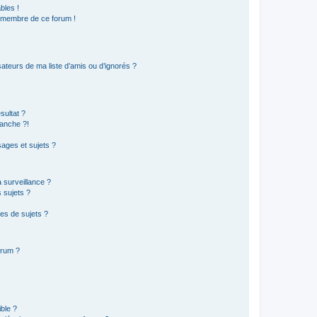
bles !
n membre de ce forum !
ateurs de ma liste d’amis ou d’ignorés ?
sultat ?
anche ?!
ages et sujets ?
a surveillance ?
 sujets ?
es de sujets ?
orum ?
ible ?