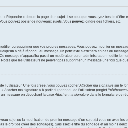
 « Répondre » depuis la page d’un sujet. Il se peut que vous ayez besoin d’être e
: Vous
pouvez
poster de nouveaux sujets, Vous
pouvez
joindre des fichiers, etc.
modifier ou supprimer que vos propres messages. Vous pouvez modifier un message
lqu’un a déjà répondu au message, un petit texte s’affichera en bas du message ind
n. Ce message n’apparaîtra pas si un modérateur ou un administrateur modifie le mes
ive. Notez que les utilisateurs ne peuvent pas supprimer un message une fois que qu
e l’utilisateur. Une fois créée, vous pouvez cocher
Attacher ma signature
sur le fo
 « Attacher ma signature » à partir du panneau de l’utilisateur (onglet
Préférences 
 à un message en décochant la case
Attacher ma signature
dans le formulaire de ré
ouveau sujet ou la modification du premier message d’un sujet (si vous en avez les p
 le droit de créer des sondages). Saisissez le titre du sondage et au moins deux o