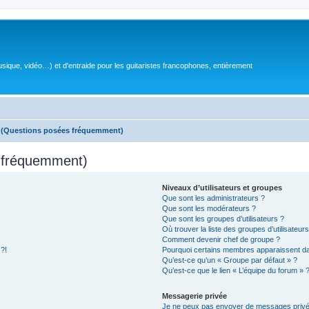
sique, vidéo…) et d'entraide pour les guitaristes francophones, entièrement
s (Questions posées fréquemment)
s fréquemment)
Niveaux d’utilisateurs et groupes
Que sont les administrateurs ?
Que sont les modérateurs ?
Que sont les groupes d’utilisateurs ?
Où trouver la liste des groupes d’utilisateur
Comment devenir chef de groupe ?
 ?!
Pourquoi certains membres apparaissent dan
Qu’est-ce qu’un « Groupe par défaut » ?
Qu’est-ce que le lien « L’équipe du forum » 
Messagerie privée
Je ne peux pas envoyer de messages privé