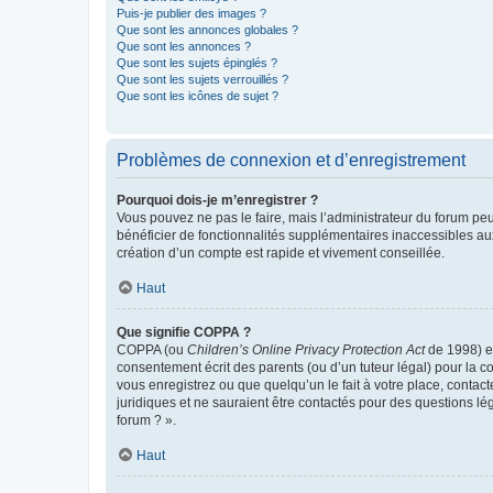
Puis-je publier des images ?
Que sont les annonces globales ?
Que sont les annonces ?
Que sont les sujets épinglés ?
Que sont les sujets verrouillés ?
Que sont les icônes de sujet ?
Problèmes de connexion et d’enregistrement
Pourquoi dois-je m’enregistrer ?
Vous pouvez ne pas le faire, mais l’administrateur du forum peu
bénéficier de fonctionnalités supplémentaires inaccessibles au
création d’un compte est rapide et vivement conseillée.
Haut
Que signifie COPPA ?
COPPA (ou
Children’s Online Privacy Protection Act
de 1998) es
consentement écrit des parents (ou d’un tuteur légal) pour la c
vous enregistrez ou que quelqu’un le fait à votre place, contac
juridiques et ne sauraient être contactés pour des questions lé
forum ? ».
Haut