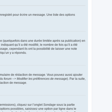
nregistré pour écrire un message. Une liste des options
 (quelquefois dans une durée limitée après sa publication) en
iquant qu’il a été modifié, le nombre de fois qu’il a été
sage, cependant ils ont la possibilité de laisser une note
elqu’un y a répondu.
rmulaire de rédaction de message. Vous pouvez aussi ajouter
du forum --> Modifier les préférences de message
). Par la suite,
daction de message.
ermissions), cliquez sur l’onglet
Sondage
sous la partie
ptions possibles, saisissez une option par ligne dans le