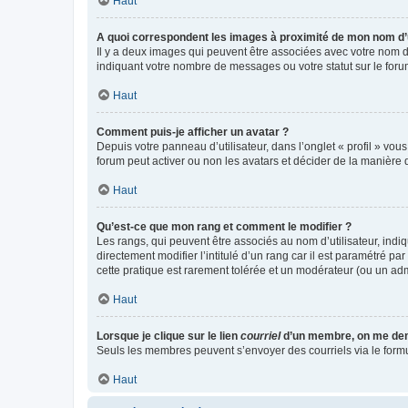
Haut
A quoi correspondent les images à proximité de mon nom d’u
Il y a deux images qui peuvent être associées avec votre nom d’
indiquant votre nombre de messages ou votre statut sur le fo
Haut
Comment puis-je afficher un avatar ?
Depuis votre panneau d’utilisateur, dans l’onglet « profil » vou
forum peut activer ou non les avatars et décider de la manière d
Haut
Qu’est-ce que mon rang et comment le modifier ?
Les rangs, qui peuvent être associés au nom d’utilisateur, ind
directement modifier l’intitulé d’un rang car il est paramétré p
cette pratique est rarement tolérée et un modérateur (ou un ad
Haut
Lorsque je clique sur le lien
courriel
d’un membre, on me de
Seuls les membres peuvent s’envoyer des courriels via le formulai
Haut