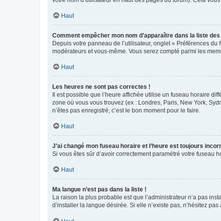
votre nom d’utilisateur en haut des pages du forum). Cela vous
Haut
Comment empêcher mon nom d’apparaître dans la liste de
Depuis votre panneau de l’utilisateur, onglet « Préférences du 
modérateurs et vous-même. Vous serez compté parmi les membr
Haut
Les heures ne sont pas correctes !
Il est possible que l’heure affichée utilise un fuseau horaire d
zone où vous vous trouvez (ex : Londres, Paris, New York, Syd
n’êtes pas enregistré, c’est le bon moment pour le faire.
Haut
J’ai changé mon fuseau horaire et l’heure est toujours incorr
Si vous êtes sûr d’avoir correctement paramétré votre fuseau hor
Haut
Ma langue n’est pas dans la liste !
La raison la plus probable est que l’administrateur n’a pas i
d’installer la langue désirée. Si elle n’existe pas, n’hésitez pa