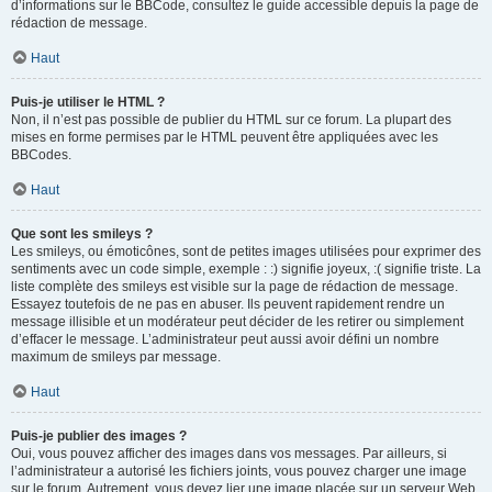
d’informations sur le BBCode, consultez le guide accessible depuis la page de
rédaction de message.
Haut
Puis-je utiliser le HTML ?
Non, il n’est pas possible de publier du HTML sur ce forum. La plupart des
mises en forme permises par le HTML peuvent être appliquées avec les
BBCodes.
Haut
Que sont les smileys ?
Les smileys, ou émoticônes, sont de petites images utilisées pour exprimer des
sentiments avec un code simple, exemple : :) signifie joyeux, :( signifie triste. La
liste complète des smileys est visible sur la page de rédaction de message.
Essayez toutefois de ne pas en abuser. Ils peuvent rapidement rendre un
message illisible et un modérateur peut décider de les retirer ou simplement
d’effacer le message. L’administrateur peut aussi avoir défini un nombre
maximum de smileys par message.
Haut
Puis-je publier des images ?
Oui, vous pouvez afficher des images dans vos messages. Par ailleurs, si
l’administrateur a autorisé les fichiers joints, vous pouvez charger une image
sur le forum. Autrement, vous devez lier une image placée sur un serveur Web