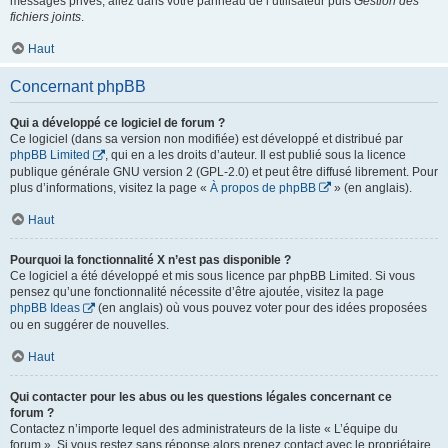
messages privés, allez dans votre panneau de l’utilisateur puis
Gestion des
fichiers joints
.
Haut
Concernant phpBB
Qui a développé ce logiciel de forum ?
Ce logiciel (dans sa version non modifiée) est développé et distribué par
phpBB Limited
, qui en a les droits d’auteur. Il est publié sous la licence
publique générale GNU version 2 (GPL-2.0) et peut être diffusé librement. Pour
plus d’informations, visitez la page «
À propos de phpBB
» (en anglais).
Haut
Pourquoi la fonctionnalité X n’est pas disponible ?
Ce logiciel a été développé et mis sous licence par phpBB Limited. Si vous
pensez qu’une fonctionnalité nécessite d’être ajoutée, visitez la page
phpBB Ideas
(en anglais) où vous pouvez voter pour des idées proposées
ou en suggérer de nouvelles.
Haut
Qui contacter pour les abus ou les questions légales concernant ce
forum ?
Contactez n’importe lequel des administrateurs de la liste « L’équipe du
forum ». Si vous restez sans réponse alors prenez contact avec le propriétaire