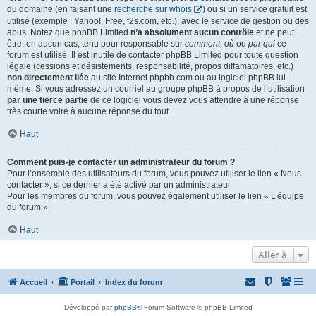
du domaine (en faisant une
recherche sur whois
) ou si un service gratuit est
utilisé (exemple : Yahoo!, Free, f2s.com, etc.), avec le service de gestion ou des
abus. Notez que phpBB Limited
n’a absolument aucun contrôle
et ne peut
être, en aucun cas, tenu pour responsable sur
comment
,
où
ou
par qui
ce
forum est utilisé. Il est inutile de contacter phpBB Limited pour toute question
légale (cessions et désistements, responsabilité, propos diffamatoires, etc.)
non directement liée
au site Internet phpbb.com ou au logiciel phpBB lui-
même. Si vous adressez un courriel au groupe phpBB à propos de l’utilisation
par une tierce partie
de ce logiciel vous devez vous attendre à une réponse
très courte voire à aucune réponse du tout.
Haut
Comment puis-je contacter un administrateur du forum ?
Pour l’ensemble des utilisateurs du forum, vous pouvez utiliser le lien « Nous
contacter », si ce dernier a été activé par un administrateur.
Pour les membres du forum, vous pouvez également utiliser le lien « L’équipe
du forum ».
Haut
Aller à
Accueil
Portail
Index du forum
Développé par
phpBB
® Forum Software © phpBB Limited