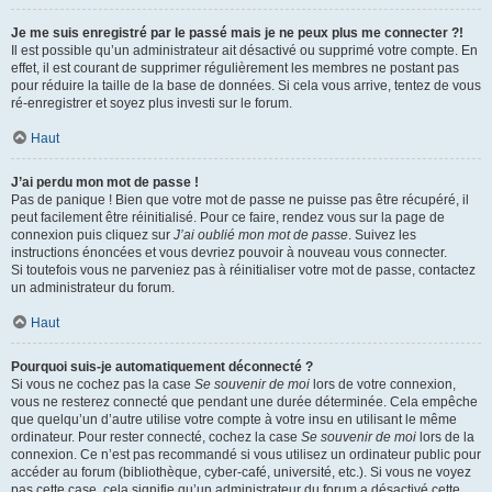
Je me suis enregistré par le passé mais je ne peux plus me connecter ?!
Il est possible qu’un administrateur ait désactivé ou supprimé votre compte. En
effet, il est courant de supprimer régulièrement les membres ne postant pas
pour réduire la taille de la base de données. Si cela vous arrive, tentez de vous
ré-enregistrer et soyez plus investi sur le forum.
Haut
J’ai perdu mon mot de passe !
Pas de panique ! Bien que votre mot de passe ne puisse pas être récupéré, il
peut facilement être réinitialisé. Pour ce faire, rendez vous sur la page de
connexion puis cliquez sur
J’ai oublié mon mot de passe
. Suivez les
instructions énoncées et vous devriez pouvoir à nouveau vous connecter.
Si toutefois vous ne parveniez pas à réinitialiser votre mot de passe, contactez
un administrateur du forum.
Haut
Pourquoi suis-je automatiquement déconnecté ?
Si vous ne cochez pas la case
Se souvenir de moi
lors de votre connexion,
vous ne resterez connecté que pendant une durée déterminée. Cela empêche
que quelqu’un d’autre utilise votre compte à votre insu en utilisant le même
ordinateur. Pour rester connecté, cochez la case
Se souvenir de moi
lors de la
connexion. Ce n’est pas recommandé si vous utilisez un ordinateur public pour
accéder au forum (bibliothèque, cyber-café, université, etc.). Si vous ne voyez
pas cette case, cela signifie qu’un administrateur du forum a désactivé cette