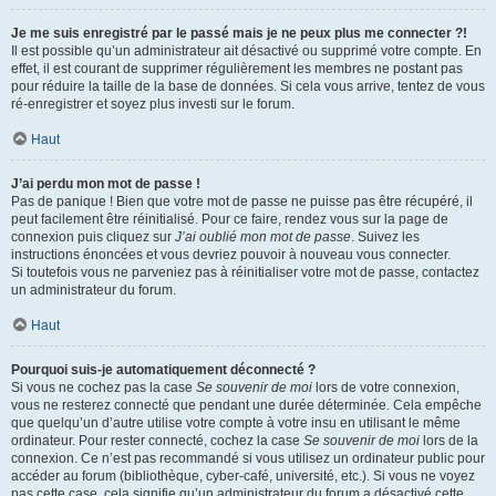
Je me suis enregistré par le passé mais je ne peux plus me connecter ?!
Il est possible qu’un administrateur ait désactivé ou supprimé votre compte. En
effet, il est courant de supprimer régulièrement les membres ne postant pas
pour réduire la taille de la base de données. Si cela vous arrive, tentez de vous
ré-enregistrer et soyez plus investi sur le forum.
Haut
J’ai perdu mon mot de passe !
Pas de panique ! Bien que votre mot de passe ne puisse pas être récupéré, il
peut facilement être réinitialisé. Pour ce faire, rendez vous sur la page de
connexion puis cliquez sur
J’ai oublié mon mot de passe
. Suivez les
instructions énoncées et vous devriez pouvoir à nouveau vous connecter.
Si toutefois vous ne parveniez pas à réinitialiser votre mot de passe, contactez
un administrateur du forum.
Haut
Pourquoi suis-je automatiquement déconnecté ?
Si vous ne cochez pas la case
Se souvenir de moi
lors de votre connexion,
vous ne resterez connecté que pendant une durée déterminée. Cela empêche
que quelqu’un d’autre utilise votre compte à votre insu en utilisant le même
ordinateur. Pour rester connecté, cochez la case
Se souvenir de moi
lors de la
connexion. Ce n’est pas recommandé si vous utilisez un ordinateur public pour
accéder au forum (bibliothèque, cyber-café, université, etc.). Si vous ne voyez
pas cette case, cela signifie qu’un administrateur du forum a désactivé cette