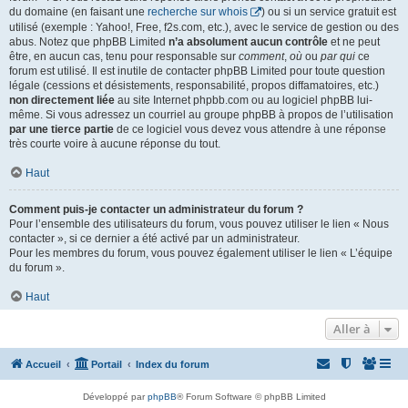
du domaine (en faisant une
recherche sur whois
) ou si un service gratuit est
utilisé (exemple : Yahoo!, Free, f2s.com, etc.), avec le service de gestion ou des
abus. Notez que phpBB Limited
n’a absolument aucun contrôle
et ne peut
être, en aucun cas, tenu pour responsable sur
comment
,
où
ou
par qui
ce
forum est utilisé. Il est inutile de contacter phpBB Limited pour toute question
légale (cessions et désistements, responsabilité, propos diffamatoires, etc.)
non directement liée
au site Internet phpbb.com ou au logiciel phpBB lui-
même. Si vous adressez un courriel au groupe phpBB à propos de l’utilisation
par une tierce partie
de ce logiciel vous devez vous attendre à une réponse
très courte voire à aucune réponse du tout.
Haut
Comment puis-je contacter un administrateur du forum ?
Pour l’ensemble des utilisateurs du forum, vous pouvez utiliser le lien « Nous
contacter », si ce dernier a été activé par un administrateur.
Pour les membres du forum, vous pouvez également utiliser le lien « L’équipe
du forum ».
Haut
Aller à
Accueil
Portail
Index du forum
Développé par
phpBB
® Forum Software © phpBB Limited