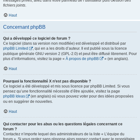
messages privés, allez dans votre panneau de l’utilisateur puis
Gestion des
fichiers joints
.
Haut
Concernant phpBB
Qui a développé ce logiciel de forum ?
Ce logiciel (dans sa version non modifiée) est développé et distribué par
phpBB Limited
, qui en a les droits d’auteur. Il est publié sous la licence
publique générale GNU version 2 (GPL-2.0) et peut être diffusé librement. Pour
plus d’informations, visitez la page «
À propos de phpBB
» (en anglais).
Haut
Pourquoi la fonctionnalité X n’est pas disponible ?
Ce logiciel a été développé et mis sous licence par phpBB Limited. Si vous
pensez qu’une fonctionnalité nécessite d’être ajoutée, visitez la page
phpBB Ideas
(en anglais) où vous pouvez voter pour des idées proposées
ou en suggérer de nouvelles.
Haut
Qui contacter pour les abus ou les questions légales concernant ce
forum ?
Contactez n’importe lequel des administrateurs de la liste « L’équipe du
forum ». Si vous restez sans réponse alors prenez contact avec le propriétaire