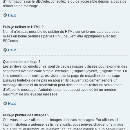
d’informations sur le BBCode, consultez le guide accessible depuis la page de
rédaction de message.
Haut
Puis-je utiliser le HTML ?
Non, il n’est pas possible de publier du HTML sur ce forum. La plupart des
mises en forme permises par le HTML peuvent être appliquées avec les
BBCodes.
Haut
Que sont les smileys ?
Les smileys, ou émoticônes, sont de petites images utilisées pour exprimer des
sentiments avec un code simple, exemple : :) signifie joyeux, :( signifie triste. La
liste complète des smileys est visible sur la page de rédaction de message.
Essayez toutefois de ne pas en abuser. Ils peuvent rapidement rendre un
message illisible et un modérateur peut décider de les retirer ou simplement
d’effacer le message. L’administrateur peut aussi avoir défini un nombre
maximum de smileys par message.
Haut
Puis-je publier des images ?
Oui, vous pouvez afficher des images dans vos messages. Par ailleurs, si
l’administrateur a autorisé les fichiers joints, vous pouvez charger une image
sur le forum. Autrement, vous devez lier une image placée sur un serveur Web