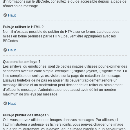
d’informations sur le BBCode, consultez le guide accessible depuis la page de
rédaction de message.
Haut
Puis-je utiliser le HTML ?
Non, il n’est pas possible de publier du HTML sur ce forum. La plupart des
mises en forme permises par le HTML peuvent être appliquées avec les
BBCodes.
Haut
Que sont les smileys ?
Les smileys, ou émoticônes, sont de petites images utilisées pour exprimer des
sentiments avec un code simple, exemple : :) signifie joyeux, :( signifie triste. La
liste complète des smileys est visible sur la page de rédaction de message.
Essayez toutefois de ne pas en abuser. Ils peuvent rapidement rendre un
message illisible et un modérateur peut décider de les retirer ou simplement
d’effacer le message. L’administrateur peut aussi avoir défini un nombre
maximum de smileys par message.
Haut
Puis-je publier des images ?
Oui, vous pouvez afficher des images dans vos messages. Par ailleurs, si
l’administrateur a autorisé les fichiers joints, vous pouvez charger une image
sur le forum. Autrement, vous devez lier une image placée sur un serveur Web