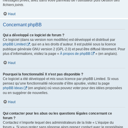
messages privés, allez dans votre panneau de l’utilisateur puis
Gestion des
fichiers joints
.
Haut
Concernant phpBB
Qui a développé ce logiciel de forum ?
Ce logiciel (dans sa version non modifiée) est développé et distribué par
phpBB Limited
, qui en a les droits d’auteur. Il est publié sous la licence
publique générale GNU version 2 (GPL-2.0) et peut être diffusé librement. Pour
plus d’informations, visitez la page «
À propos de phpBB
» (en anglais).
Haut
Pourquoi la fonctionnalité X n’est pas disponible ?
Ce logiciel a été développé et mis sous licence par phpBB Limited. Si vous
pensez qu’une fonctionnalité nécessite d’être ajoutée, visitez la page
phpBB Ideas
(en anglais) où vous pouvez voter pour des idées proposées
ou en suggérer de nouvelles.
Haut
Qui contacter pour les abus ou les questions légales concernant ce
forum ?
Contactez n’importe lequel des administrateurs de la liste « L’équipe du
forum ». Si vous restez sans réponse alors prenez contact avec le propriétaire