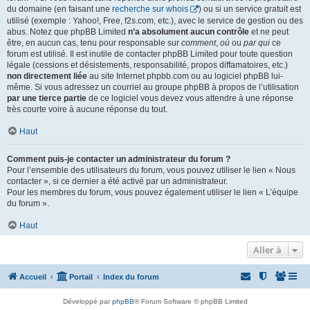
du domaine (en faisant une
recherche sur whois
) ou si un service gratuit est
utilisé (exemple : Yahoo!, Free, f2s.com, etc.), avec le service de gestion ou des
abus. Notez que phpBB Limited
n’a absolument aucun contrôle
et ne peut
être, en aucun cas, tenu pour responsable sur
comment
,
où
ou
par qui
ce
forum est utilisé. Il est inutile de contacter phpBB Limited pour toute question
légale (cessions et désistements, responsabilité, propos diffamatoires, etc.)
non directement liée
au site Internet phpbb.com ou au logiciel phpBB lui-
même. Si vous adressez un courriel au groupe phpBB à propos de l’utilisation
par une tierce partie
de ce logiciel vous devez vous attendre à une réponse
très courte voire à aucune réponse du tout.
Haut
Comment puis-je contacter un administrateur du forum ?
Pour l’ensemble des utilisateurs du forum, vous pouvez utiliser le lien « Nous
contacter », si ce dernier a été activé par un administrateur.
Pour les membres du forum, vous pouvez également utiliser le lien « L’équipe
du forum ».
Haut
Aller à
Accueil
Portail
Index du forum
Développé par
phpBB
® Forum Software © phpBB Limited