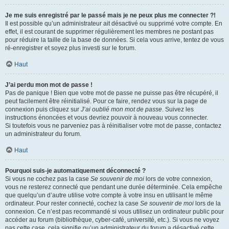
Je me suis enregistré par le passé mais je ne peux plus me connecter ?!
Il est possible qu’un administrateur ait désactivé ou supprimé votre compte. En
effet, il est courant de supprimer régulièrement les membres ne postant pas
pour réduire la taille de la base de données. Si cela vous arrive, tentez de vous
ré-enregistrer et soyez plus investi sur le forum.
Haut
J’ai perdu mon mot de passe !
Pas de panique ! Bien que votre mot de passe ne puisse pas être récupéré, il
peut facilement être réinitialisé. Pour ce faire, rendez vous sur la page de
connexion puis cliquez sur
J’ai oublié mon mot de passe
. Suivez les
instructions énoncées et vous devriez pouvoir à nouveau vous connecter.
Si toutefois vous ne parveniez pas à réinitialiser votre mot de passe, contactez
un administrateur du forum.
Haut
Pourquoi suis-je automatiquement déconnecté ?
Si vous ne cochez pas la case
Se souvenir de moi
lors de votre connexion,
vous ne resterez connecté que pendant une durée déterminée. Cela empêche
que quelqu’un d’autre utilise votre compte à votre insu en utilisant le même
ordinateur. Pour rester connecté, cochez la case
Se souvenir de moi
lors de la
connexion. Ce n’est pas recommandé si vous utilisez un ordinateur public pour
accéder au forum (bibliothèque, cyber-café, université, etc.). Si vous ne voyez
pas cette case, cela signifie qu’un administrateur du forum a désactivé cette