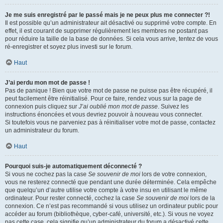
Je me suis enregistré par le passé mais je ne peux plus me connecter ?!
Il est possible qu’un administrateur ait désactivé ou supprimé votre compte. En
effet, il est courant de supprimer régulièrement les membres ne postant pas
pour réduire la taille de la base de données. Si cela vous arrive, tentez de vous
ré-enregistrer et soyez plus investi sur le forum.
Haut
J’ai perdu mon mot de passe !
Pas de panique ! Bien que votre mot de passe ne puisse pas être récupéré, il
peut facilement être réinitialisé. Pour ce faire, rendez vous sur la page de
connexion puis cliquez sur
J’ai oublié mon mot de passe
. Suivez les
instructions énoncées et vous devriez pouvoir à nouveau vous connecter.
Si toutefois vous ne parveniez pas à réinitialiser votre mot de passe, contactez
un administrateur du forum.
Haut
Pourquoi suis-je automatiquement déconnecté ?
Si vous ne cochez pas la case
Se souvenir de moi
lors de votre connexion,
vous ne resterez connecté que pendant une durée déterminée. Cela empêche
que quelqu’un d’autre utilise votre compte à votre insu en utilisant le même
ordinateur. Pour rester connecté, cochez la case
Se souvenir de moi
lors de la
connexion. Ce n’est pas recommandé si vous utilisez un ordinateur public pour
accéder au forum (bibliothèque, cyber-café, université, etc.). Si vous ne voyez
pas cette case, cela signifie qu’un administrateur du forum a désactivé cette