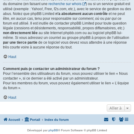
du domaine (en faisant une
recherche sur whois
) ou si un service gratuit est
utilisé (exemple : Yahoo!, Free, f2s.com, etc.), avec le service de gestion ou des
abus. Notez que phpBB Limited
n’a absolument aucun contrôle
et ne peut
être, en aucun cas, tenu pour responsable sur
comment
,
où
ou
par qui
ce
forum est utilisé. Il est inutile de contacter phpBB Limited pour toute question
légale (cessions et désistements, responsabilité, propos diffamatoires, etc.)
non directement liée
au site Internet phpbb.com ou au logiciel phpBB lui-
même. Si vous adressez un courriel au groupe phpBB à propos de l’utilisation
par une tierce partie
de ce logiciel vous devez vous attendre à une réponse
très courte voire à aucune réponse du tout.
Haut
Comment puis-je contacter un administrateur du forum ?
Pour l’ensemble des utilisateurs du forum, vous pouvez utiliser le lien « Nous
contacter », si ce dernier a été activé par un administrateur.
Pour les membres du forum, vous pouvez également utiliser le lien « L’équipe
du forum ».
Haut
Aller à
Accueil
Portail
Index du forum
Développé par
phpBB
® Forum Software © phpBB Limited