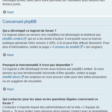
messages privés, allez dans votre panneau de l’utilisateur puis
Gestion des
fichiers joints
.
Haut
Concernant phpBB
Qui a développé ce logiciel de forum ?
Ce logiciel (dans sa version non modifiée) est développé et distribué par
phpBB Limited
, qui en a les droits d’auteur. Il est publié sous la licence
publique générale GNU version 2 (GPL-2.0) et peut être diffusé librement. Pour
plus d’informations, visitez la page «
À propos de phpBB
» (en anglais).
Haut
Pourquoi la fonctionnalité X n’est pas disponible ?
Ce logiciel a été développé et mis sous licence par phpBB Limited. Si vous
pensez qu’une fonctionnalité nécessite d’être ajoutée, visitez la page
phpBB Ideas
(en anglais) où vous pouvez voter pour des idées proposées
ou en suggérer de nouvelles.
Haut
Qui contacter pour les abus ou les questions légales concernant ce
forum ?
Contactez n’importe lequel des administrateurs de la liste « L’équipe du
forum ». Si vous restez sans réponse alors prenez contact avec le propriétaire