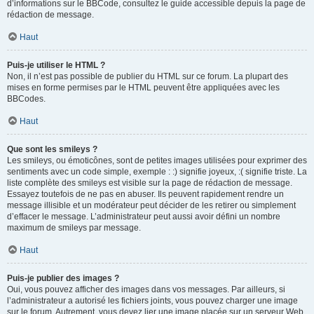
d’informations sur le BBCode, consultez le guide accessible depuis la page de
rédaction de message.
Haut
Puis-je utiliser le HTML ?
Non, il n’est pas possible de publier du HTML sur ce forum. La plupart des
mises en forme permises par le HTML peuvent être appliquées avec les
BBCodes.
Haut
Que sont les smileys ?
Les smileys, ou émoticônes, sont de petites images utilisées pour exprimer des
sentiments avec un code simple, exemple : :) signifie joyeux, :( signifie triste. La
liste complète des smileys est visible sur la page de rédaction de message.
Essayez toutefois de ne pas en abuser. Ils peuvent rapidement rendre un
message illisible et un modérateur peut décider de les retirer ou simplement
d’effacer le message. L’administrateur peut aussi avoir défini un nombre
maximum de smileys par message.
Haut
Puis-je publier des images ?
Oui, vous pouvez afficher des images dans vos messages. Par ailleurs, si
l’administrateur a autorisé les fichiers joints, vous pouvez charger une image
sur le forum. Autrement, vous devez lier une image placée sur un serveur Web