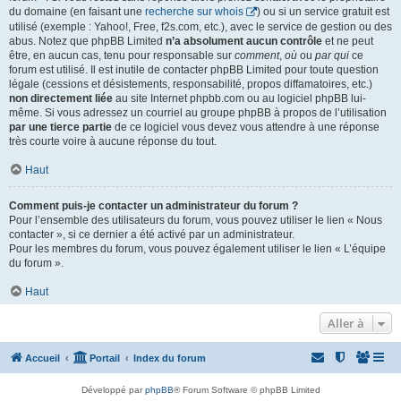
du domaine (en faisant une
recherche sur whois
) ou si un service gratuit est
utilisé (exemple : Yahoo!, Free, f2s.com, etc.), avec le service de gestion ou des
abus. Notez que phpBB Limited
n’a absolument aucun contrôle
et ne peut
être, en aucun cas, tenu pour responsable sur
comment
,
où
ou
par qui
ce
forum est utilisé. Il est inutile de contacter phpBB Limited pour toute question
légale (cessions et désistements, responsabilité, propos diffamatoires, etc.)
non directement liée
au site Internet phpbb.com ou au logiciel phpBB lui-
même. Si vous adressez un courriel au groupe phpBB à propos de l’utilisation
par une tierce partie
de ce logiciel vous devez vous attendre à une réponse
très courte voire à aucune réponse du tout.
Haut
Comment puis-je contacter un administrateur du forum ?
Pour l’ensemble des utilisateurs du forum, vous pouvez utiliser le lien « Nous
contacter », si ce dernier a été activé par un administrateur.
Pour les membres du forum, vous pouvez également utiliser le lien « L’équipe
du forum ».
Haut
Aller à
Accueil
Portail
Index du forum
Développé par
phpBB
® Forum Software © phpBB Limited