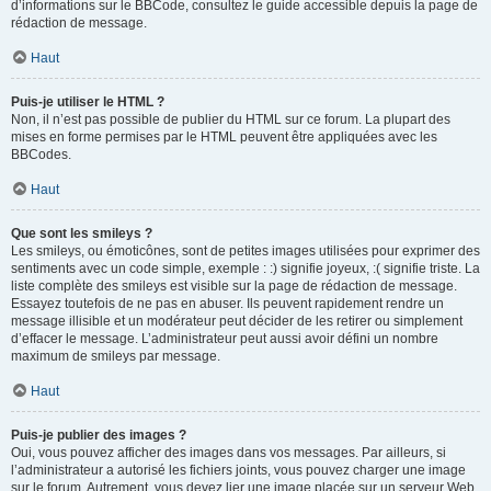
d’informations sur le BBCode, consultez le guide accessible depuis la page de
rédaction de message.
Haut
Puis-je utiliser le HTML ?
Non, il n’est pas possible de publier du HTML sur ce forum. La plupart des
mises en forme permises par le HTML peuvent être appliquées avec les
BBCodes.
Haut
Que sont les smileys ?
Les smileys, ou émoticônes, sont de petites images utilisées pour exprimer des
sentiments avec un code simple, exemple : :) signifie joyeux, :( signifie triste. La
liste complète des smileys est visible sur la page de rédaction de message.
Essayez toutefois de ne pas en abuser. Ils peuvent rapidement rendre un
message illisible et un modérateur peut décider de les retirer ou simplement
d’effacer le message. L’administrateur peut aussi avoir défini un nombre
maximum de smileys par message.
Haut
Puis-je publier des images ?
Oui, vous pouvez afficher des images dans vos messages. Par ailleurs, si
l’administrateur a autorisé les fichiers joints, vous pouvez charger une image
sur le forum. Autrement, vous devez lier une image placée sur un serveur Web