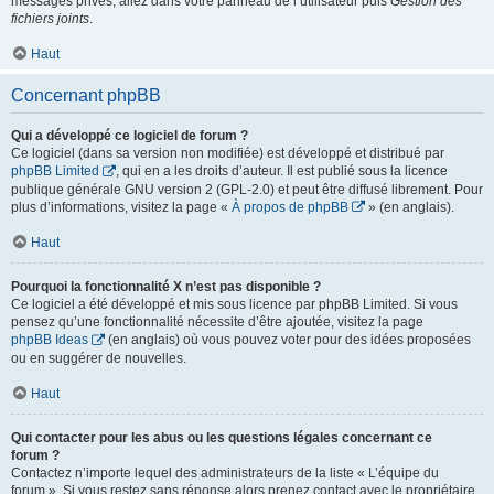
messages privés, allez dans votre panneau de l’utilisateur puis
Gestion des
fichiers joints
.
Haut
Concernant phpBB
Qui a développé ce logiciel de forum ?
Ce logiciel (dans sa version non modifiée) est développé et distribué par
phpBB Limited
, qui en a les droits d’auteur. Il est publié sous la licence
publique générale GNU version 2 (GPL-2.0) et peut être diffusé librement. Pour
plus d’informations, visitez la page «
À propos de phpBB
» (en anglais).
Haut
Pourquoi la fonctionnalité X n’est pas disponible ?
Ce logiciel a été développé et mis sous licence par phpBB Limited. Si vous
pensez qu’une fonctionnalité nécessite d’être ajoutée, visitez la page
phpBB Ideas
(en anglais) où vous pouvez voter pour des idées proposées
ou en suggérer de nouvelles.
Haut
Qui contacter pour les abus ou les questions légales concernant ce
forum ?
Contactez n’importe lequel des administrateurs de la liste « L’équipe du
forum ». Si vous restez sans réponse alors prenez contact avec le propriétaire