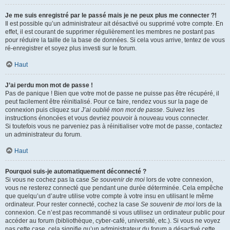
Je me suis enregistré par le passé mais je ne peux plus me connecter ?!
Il est possible qu’un administrateur ait désactivé ou supprimé votre compte. En
effet, il est courant de supprimer régulièrement les membres ne postant pas
pour réduire la taille de la base de données. Si cela vous arrive, tentez de vous
ré-enregistrer et soyez plus investi sur le forum.
Haut
J’ai perdu mon mot de passe !
Pas de panique ! Bien que votre mot de passe ne puisse pas être récupéré, il
peut facilement être réinitialisé. Pour ce faire, rendez vous sur la page de
connexion puis cliquez sur
J’ai oublié mon mot de passe
. Suivez les
instructions énoncées et vous devriez pouvoir à nouveau vous connecter.
Si toutefois vous ne parveniez pas à réinitialiser votre mot de passe, contactez
un administrateur du forum.
Haut
Pourquoi suis-je automatiquement déconnecté ?
Si vous ne cochez pas la case
Se souvenir de moi
lors de votre connexion,
vous ne resterez connecté que pendant une durée déterminée. Cela empêche
que quelqu’un d’autre utilise votre compte à votre insu en utilisant le même
ordinateur. Pour rester connecté, cochez la case
Se souvenir de moi
lors de la
connexion. Ce n’est pas recommandé si vous utilisez un ordinateur public pour
accéder au forum (bibliothèque, cyber-café, université, etc.). Si vous ne voyez
pas cette case, cela signifie qu’un administrateur du forum a désactivé cette