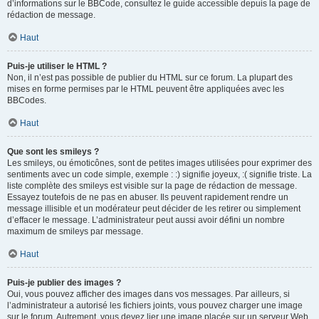
d’informations sur le BBCode, consultez le guide accessible depuis la page de
rédaction de message.
Haut
Puis-je utiliser le HTML ?
Non, il n’est pas possible de publier du HTML sur ce forum. La plupart des
mises en forme permises par le HTML peuvent être appliquées avec les
BBCodes.
Haut
Que sont les smileys ?
Les smileys, ou émoticônes, sont de petites images utilisées pour exprimer des
sentiments avec un code simple, exemple : :) signifie joyeux, :( signifie triste. La
liste complète des smileys est visible sur la page de rédaction de message.
Essayez toutefois de ne pas en abuser. Ils peuvent rapidement rendre un
message illisible et un modérateur peut décider de les retirer ou simplement
d’effacer le message. L’administrateur peut aussi avoir défini un nombre
maximum de smileys par message.
Haut
Puis-je publier des images ?
Oui, vous pouvez afficher des images dans vos messages. Par ailleurs, si
l’administrateur a autorisé les fichiers joints, vous pouvez charger une image
sur le forum. Autrement, vous devez lier une image placée sur un serveur Web