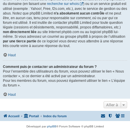
du domaine (en faisant une
recherche sur whois
) ou si un service gratuit est
utilisé (exemple : Yahoo!, Free, f2s.com, etc.), avec le service de gestion ou des
abus. Notez que phpBB Limited
n’a absolument aucun contrôle
et ne peut
être, en aucun cas, tenu pour responsable sur
comment
,
où
ou
par qui
ce
forum est utilisé. Il est inutile de contacter phpBB Limited pour toute question
légale (cessions et désistements, responsabilité, propos diffamatoires, etc.)
non directement liée
au site Internet phpbb.com ou au logiciel phpBB lui-
même. Si vous adressez un courriel au groupe phpBB à propos de l’utilisation
par une tierce partie
de ce logiciel vous devez vous attendre à une réponse
très courte voire à aucune réponse du tout.
Haut
Comment puis-je contacter un administrateur du forum ?
Pour l’ensemble des utilisateurs du forum, vous pouvez utiliser le lien « Nous
contacter », si ce dernier a été activé par un administrateur.
Pour les membres du forum, vous pouvez également utiliser le lien « L’équipe
du forum ».
Haut
Aller à
Accueil
Portail
Index du forum
Développé par
phpBB
® Forum Software © phpBB Limited