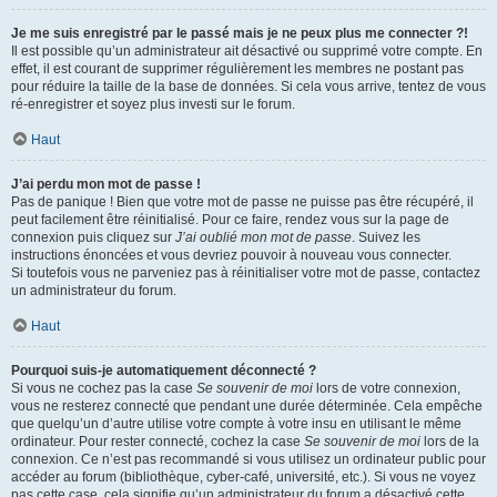
Je me suis enregistré par le passé mais je ne peux plus me connecter ?!
Il est possible qu’un administrateur ait désactivé ou supprimé votre compte. En
effet, il est courant de supprimer régulièrement les membres ne postant pas
pour réduire la taille de la base de données. Si cela vous arrive, tentez de vous
ré-enregistrer et soyez plus investi sur le forum.
Haut
J’ai perdu mon mot de passe !
Pas de panique ! Bien que votre mot de passe ne puisse pas être récupéré, il
peut facilement être réinitialisé. Pour ce faire, rendez vous sur la page de
connexion puis cliquez sur
J’ai oublié mon mot de passe
. Suivez les
instructions énoncées et vous devriez pouvoir à nouveau vous connecter.
Si toutefois vous ne parveniez pas à réinitialiser votre mot de passe, contactez
un administrateur du forum.
Haut
Pourquoi suis-je automatiquement déconnecté ?
Si vous ne cochez pas la case
Se souvenir de moi
lors de votre connexion,
vous ne resterez connecté que pendant une durée déterminée. Cela empêche
que quelqu’un d’autre utilise votre compte à votre insu en utilisant le même
ordinateur. Pour rester connecté, cochez la case
Se souvenir de moi
lors de la
connexion. Ce n’est pas recommandé si vous utilisez un ordinateur public pour
accéder au forum (bibliothèque, cyber-café, université, etc.). Si vous ne voyez
pas cette case, cela signifie qu’un administrateur du forum a désactivé cette