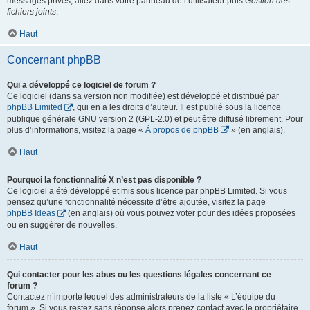
messages privés, allez dans votre panneau de l’utilisateur puis
Gestion des
fichiers joints
.
Haut
Concernant phpBB
Qui a développé ce logiciel de forum ?
Ce logiciel (dans sa version non modifiée) est développé et distribué par
phpBB Limited
, qui en a les droits d’auteur. Il est publié sous la licence
publique générale GNU version 2 (GPL-2.0) et peut être diffusé librement. Pour
plus d’informations, visitez la page «
À propos de phpBB
» (en anglais).
Haut
Pourquoi la fonctionnalité X n’est pas disponible ?
Ce logiciel a été développé et mis sous licence par phpBB Limited. Si vous
pensez qu’une fonctionnalité nécessite d’être ajoutée, visitez la page
phpBB Ideas
(en anglais) où vous pouvez voter pour des idées proposées
ou en suggérer de nouvelles.
Haut
Qui contacter pour les abus ou les questions légales concernant ce
forum ?
Contactez n’importe lequel des administrateurs de la liste « L’équipe du
forum ». Si vous restez sans réponse alors prenez contact avec le propriétaire