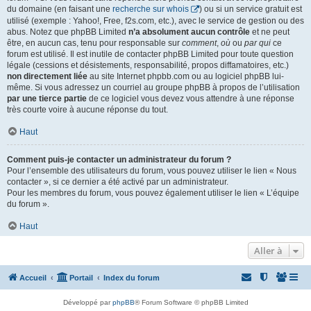
du domaine (en faisant une
recherche sur whois
) ou si un service gratuit est
utilisé (exemple : Yahoo!, Free, f2s.com, etc.), avec le service de gestion ou des
abus. Notez que phpBB Limited
n’a absolument aucun contrôle
et ne peut
être, en aucun cas, tenu pour responsable sur
comment
,
où
ou
par qui
ce
forum est utilisé. Il est inutile de contacter phpBB Limited pour toute question
légale (cessions et désistements, responsabilité, propos diffamatoires, etc.)
non directement liée
au site Internet phpbb.com ou au logiciel phpBB lui-
même. Si vous adressez un courriel au groupe phpBB à propos de l’utilisation
par une tierce partie
de ce logiciel vous devez vous attendre à une réponse
très courte voire à aucune réponse du tout.
Haut
Comment puis-je contacter un administrateur du forum ?
Pour l’ensemble des utilisateurs du forum, vous pouvez utiliser le lien « Nous
contacter », si ce dernier a été activé par un administrateur.
Pour les membres du forum, vous pouvez également utiliser le lien « L’équipe
du forum ».
Haut
Aller à
Accueil
Portail
Index du forum
Développé par
phpBB
® Forum Software © phpBB Limited