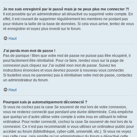
Je me suis enregistré par le passé mais je ne peux plus me connecter ?!
Il est possible qu’un administrateur ait désactivé ou supprimé votre compte. En
effet, il est courant de supprimer régulièrement les membres ne postant pas
pour réduire la taille de la base de données. Si cela vous arrive, tentez de vous
ré-enregistrer et soyez plus investi sur le forum.
Haut
J’ai perdu mon mot de passe !
Pas de panique ! Bien que votre mot de passe ne puisse pas être récupéré, il
peut facilement être réinitialisé. Pour ce faire, rendez vous sur la page de
connexion puis cliquez sur
J’ai oublié mon mot de passe
. Suivez les
instructions énoncées et vous devriez pouvoir à nouveau vous connecter.
Si toutefois vous ne parveniez pas à réinitialiser votre mot de passe, contactez
un administrateur du forum.
Haut
Pourquoi suis-je automatiquement déconnecté ?
Si vous ne cochez pas la case
Se souvenir de moi
lors de votre connexion,
vous ne resterez connecté que pendant une durée déterminée. Cela empêche
que quelqu’un d’autre utilise votre compte à votre insu en utilisant le même
ordinateur. Pour rester connecté, cochez la case
Se souvenir de moi
lors de la
connexion. Ce n’est pas recommandé si vous utilisez un ordinateur public pour
accéder au forum (bibliothèque, cyber-café, université, etc.). Si vous ne voyez
pas cette case, cela signifie qu’un administrateur du forum a désactivé cette