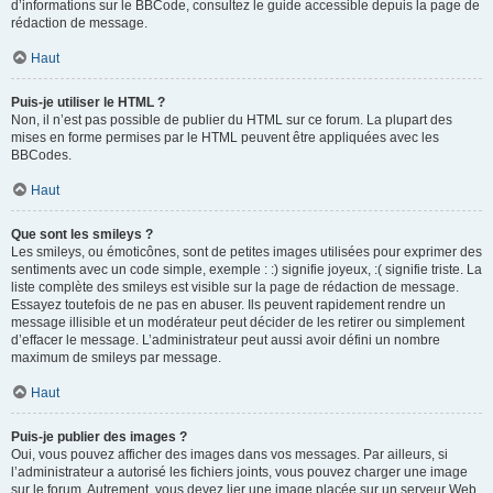
d’informations sur le BBCode, consultez le guide accessible depuis la page de
rédaction de message.
Haut
Puis-je utiliser le HTML ?
Non, il n’est pas possible de publier du HTML sur ce forum. La plupart des
mises en forme permises par le HTML peuvent être appliquées avec les
BBCodes.
Haut
Que sont les smileys ?
Les smileys, ou émoticônes, sont de petites images utilisées pour exprimer des
sentiments avec un code simple, exemple : :) signifie joyeux, :( signifie triste. La
liste complète des smileys est visible sur la page de rédaction de message.
Essayez toutefois de ne pas en abuser. Ils peuvent rapidement rendre un
message illisible et un modérateur peut décider de les retirer ou simplement
d’effacer le message. L’administrateur peut aussi avoir défini un nombre
maximum de smileys par message.
Haut
Puis-je publier des images ?
Oui, vous pouvez afficher des images dans vos messages. Par ailleurs, si
l’administrateur a autorisé les fichiers joints, vous pouvez charger une image
sur le forum. Autrement, vous devez lier une image placée sur un serveur Web