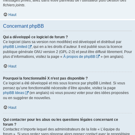
messages privés, allez dans votre panneau de l’utilisateur puis
Gestion des
fichiers joints
.
Haut
Concernant phpBB
Qui a développé ce logiciel de forum ?
Ce logiciel (dans sa version non modifiée) est développé et distribué par
phpBB Limited
, qui en a les droits d’auteur. Il est publié sous la licence
publique générale GNU version 2 (GPL-2.0) et peut être diffusé librement. Pour
plus d’informations, visitez la page «
À propos de phpBB
» (en anglais).
Haut
Pourquoi la fonctionnalité X n’est pas disponible ?
Ce logiciel a été développé et mis sous licence par phpBB Limited. Si vous
pensez qu’une fonctionnalité nécessite d’être ajoutée, visitez la page
phpBB Ideas
(en anglais) où vous pouvez voter pour des idées proposées
ou en suggérer de nouvelles.
Haut
Qui contacter pour les abus ou les questions légales concernant ce
forum ?
Contactez n’importe lequel des administrateurs de la liste « L’équipe du
forum ». Si vous restez sans réponse alors prenez contact avec le propriétaire