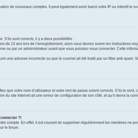
réation de nouveaux comptes. Il peut également avoir banni votre IP ou interdit le no
 S’ils sont corrects, il y a deux possibilités :
ins de 13 ans lors de l’enregistrement, alors vous devrez suivre les instructions r
me ou par un administrateur avant que vous puissiez vous connecter. Cette informat
rni une adresse incorrecte ou que le courriel ait été traité par un filtre anti-spam. S
iez que votre nom d’utilisateur et votre mot de passe soient corrects. S’ils le sont,
e du site Internet ait une erreur de configuration de son côté, et qu’il devra la corri
 connecter ?!
votre compte. En effet, il est courant de supprimer régulièrement les membres ne pos
ur le forum.