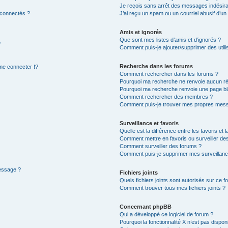
Je reçois sans arrêt des messages indésira
 connectés ?
J’ai reçu un spam ou un courriel abusif d’u
Amis et ignorés
Que sont mes listes d’amis et d’ignorés ?
?
Comment puis-je ajouter/supprimer des utilis
Recherche dans les forums
e connecter !?
Comment rechercher dans les forums ?
Pourquoi ma recherche ne renvoie aucun ré
Pourquoi ma recherche renvoie une page bl
Comment rechercher des membres ?
Comment puis-je trouver mes propres mess
Surveillance et favoris
Quelle est la différence entre les favoris et l
Comment mettre en favoris ou surveiller des
Comment surveiller des forums ?
Comment puis-je supprimer mes surveillanc
message ?
Fichiers joints
Quels fichiers joints sont autorisés sur ce f
Comment trouver tous mes fichiers joints ?
Concernant phpBB
Qui a développé ce logiciel de forum ?
Pourquoi la fonctionnalité X n’est pas dispon