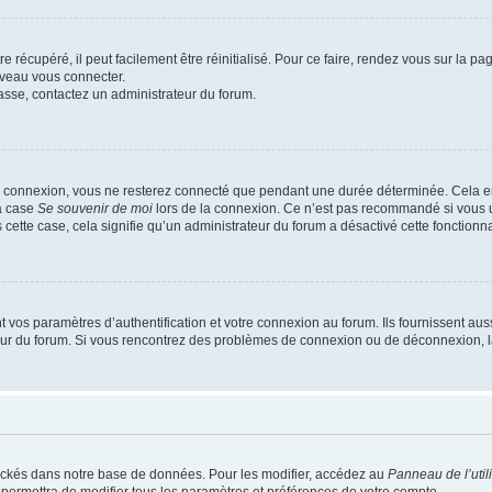
 récupéré, il peut facilement être réinitialisé. Pour ce faire, rendez vous sur la p
uveau vous connecter.
passe, contactez un administrateur du forum.
e connexion, vous ne resterez connecté que pendant une durée déterminée. Cela em
la case
Se souvenir de moi
lors de la connexion. Ce n’est pas recommandé si vous u
s cette case, cela signifie qu’un administrateur du forum a désactivé cette fonctionna
os paramètres d’authentification et votre connexion au forum. Ils fournissent aussi
teur du forum. Si vous rencontrez des problèmes de connexion ou de déconnexion, l
ockés dans notre base de données. Pour les modifier, accédez au
Panneau de l’util