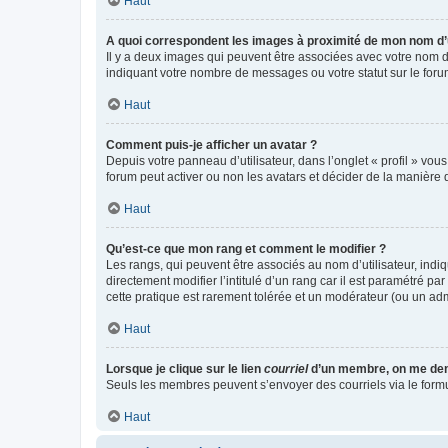
Haut
A quoi correspondent les images à proximité de mon nom d’u
Il y a deux images qui peuvent être associées avec votre nom d’
indiquant votre nombre de messages ou votre statut sur le fo
Haut
Comment puis-je afficher un avatar ?
Depuis votre panneau d’utilisateur, dans l’onglet « profil » vou
forum peut activer ou non les avatars et décider de la manière d
Haut
Qu’est-ce que mon rang et comment le modifier ?
Les rangs, qui peuvent être associés au nom d’utilisateur, ind
directement modifier l’intitulé d’un rang car il est paramétré p
cette pratique est rarement tolérée et un modérateur (ou un ad
Haut
Lorsque je clique sur le lien
courriel
d’un membre, on me de
Seuls les membres peuvent s’envoyer des courriels via le formulai
Haut