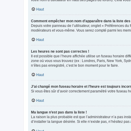
votre nom d’utilisateur en haut des pages du forum). Cela vous
Haut
Comment empêcher mon nom d’apparaître dans la liste de
Depuis votre panneau de l’utilisateur, onglet « Préférences du 
modérateurs et vous-même. Vous serez compté parmi les membr
Haut
Les heures ne sont pas correctes !
Il est possible que l’heure affichée utilise un fuseau horaire d
zone où vous vous trouvez (ex : Londres, Paris, New York, Syd
n’êtes pas enregistré, c’est le bon moment pour le faire.
Haut
J’ai changé mon fuseau horaire et l’heure est toujours incorr
Si vous êtes sûr d’avoir correctement paramétré votre fuseau hor
Haut
Ma langue n’est pas dans la liste !
La raison la plus probable est que l’administrateur n’a pas i
d’installer la langue désirée. Si elle n’existe pas, n’hésitez pa