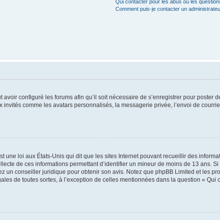
Qui contacter pour les abus ou les questio
Comment puis-je contacter un administrateu
t avoir configuré les forums afin qu’il soit nécessaire de s’enregistrer pour poster
x invités comme les avatars personnalisés, la messagerie privée, l’envoi de courri
t une loi aux États-Unis qui dit que les sites Internet pouvant recueillir des infor
ollecte de ces informations permettant d’identifier un mineur de moins de 13 ans. S
tez un conseiller juridique pour obtenir son avis. Notez que phpBB Limited et les pr
gales de toutes sortes, à l’exception de celles mentionnées dans la question « Qui