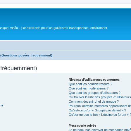
sique, vidéo…) et d'entraide pour les guitaristes francophones, entièrement
s (Questions posées fréquemment)
s fréquemment)
Niveaux d’utilisateurs et groupes
Que sont les administrateurs ?
Que sont les modérateurs ?
Que sont les groupes d’utilisateurs ?
Où trouver la liste des groupes d’utilisateur
Comment devenir chef de groupe ?
 ?!
Pourquoi certains membres apparaissent dan
Qu’est-ce qu’un « Groupe par défaut » ?
Qu’est-ce que le lien « L’équipe du forum » 
Messagerie privée
Je ne peux pas envoyer de messages privé