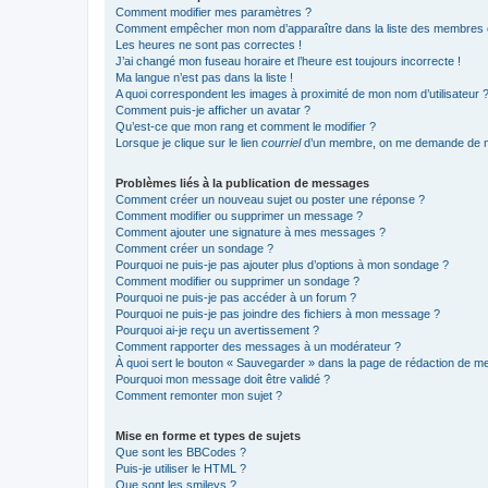
Comment modifier mes paramètres ?
Comment empêcher mon nom d’apparaître dans la liste des membres
Les heures ne sont pas correctes !
J’ai changé mon fuseau horaire et l’heure est toujours incorrecte !
Ma langue n’est pas dans la liste !
A quoi correspondent les images à proximité de mon nom d’utilisateur 
Comment puis-je afficher un avatar ?
Qu’est-ce que mon rang et comment le modifier ?
Lorsque je clique sur le lien
courriel
d’un membre, on me demande de m
Problèmes liés à la publication de messages
Comment créer un nouveau sujet ou poster une réponse ?
Comment modifier ou supprimer un message ?
Comment ajouter une signature à mes messages ?
Comment créer un sondage ?
Pourquoi ne puis-je pas ajouter plus d’options à mon sondage ?
Comment modifier ou supprimer un sondage ?
Pourquoi ne puis-je pas accéder à un forum ?
Pourquoi ne puis-je pas joindre des fichiers à mon message ?
Pourquoi ai-je reçu un avertissement ?
Comment rapporter des messages à un modérateur ?
À quoi sert le bouton « Sauvegarder » dans la page de rédaction de 
Pourquoi mon message doit être validé ?
Comment remonter mon sujet ?
Mise en forme et types de sujets
Que sont les BBCodes ?
Puis-je utiliser le HTML ?
Que sont les smileys ?