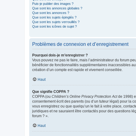
Puis-je publier des images ?
Que sont les annonces globales ?
Que sont les annonces ?
Que sont les sujets épinglés ?
Que sont les sujets verrouillés ?
Que sont les icônes de sujet ?
Problèmes de connexion et d’enregistrement
Pourquoi dois-je m’enregistrer ?
Vous pouvez ne pas le faire, mais l’administrateur du forum peu
bénéficier de fonctionnalités supplémentaires inaccessibles au
création d’un compte est rapide et vivement conseillée.
Haut
Que signifie COPPA ?
COPPA (ou
Children’s Online Privacy Protection Act
de 1998) es
consentement écrit des parents (ou d’un tuteur légal) pour la c
vous enregistrez ou que quelqu’un le fait à votre place, contac
juridiques et ne sauraient être contactés pour des questions lé
forum ? ».
Haut