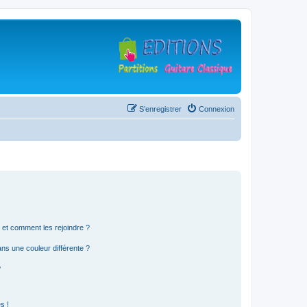
S’enregistrer
Connexion
s et comment les rejoindre ?
s une couleur différente ?
?
s !