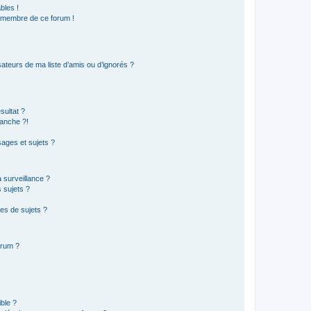
bles !
n membre de ce forum !
ateurs de ma liste d’amis ou d’ignorés ?
sultat ?
anche ?!
ages et sujets ?
a surveillance ?
 sujets ?
es de sujets ?
orum ?
ible ?