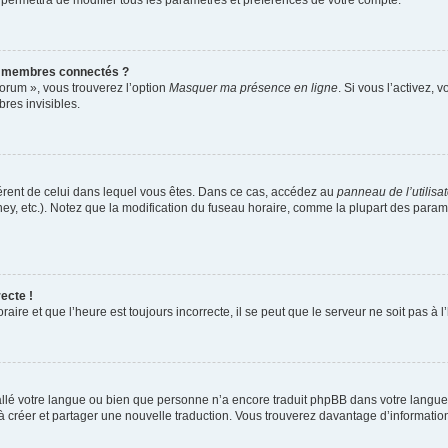
 permettra de modifier tous les paramètres et préférences de votre compte.
s membres connectés ?
forum », vous trouverez l’option
Masquer ma présence en ligne
. Si vous l’activez, 
es invisibles.
ifférent de celui dans lequel vous êtes. Dans ce cas, accédez au
panneau de l’utilisa
ney, etc.). Notez que la modification du fuseau horaire, comme la plupart des para
ecte !
aire et que l’heure est toujours incorrecte, il se peut que le serveur ne soit pas à
nstallé votre langue ou bien que personne n’a encore traduit phpBB dans votre lang
s à créer et partager une nouvelle traduction. Vous trouverez davantage d’information