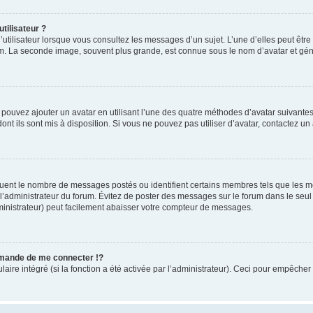
tilisateur ?
utilisateur lorsque vous consultez les messages d’un sujet. L’une d’elles peut êtr
rum. La seconde image, souvent plus grande, est connue sous le nom d’avatar et 
s pouvez ajouter un avatar en utilisant l’une des quatre méthodes d’avatar suivantes 
ont ils sont mis à disposition. Si vous ne pouvez pas utiliser d’avatar, contactez un
iquent le nombre de messages postés ou identifient certains membres tels que les 
ar l’administrateur du forum. Évitez de poster des messages sur le forum dans le seu
ministrateur) peut facilement abaisser votre compteur de messages.
mande de me connecter !?
re intégré (si la fonction a été activée par l’administrateur). Ceci pour empêcher l’u