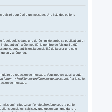
nregistré pour écrire un message. Une liste des options
 (quelquefois dans une durée limitée après sa publication) en
iquant qu’il a été modifié, le nombre de fois qu’il a été
sage, cependant ils ont la possibilité de laisser une note
elqu’un y a répondu.
rmulaire de rédaction de message. Vous pouvez aussi ajouter
du forum --> Modifier les préférences de message
). Par la suite,
daction de message.
ermissions), cliquez sur l’onglet
Sondage
sous la partie
ptions possibles, saisissez une option par ligne dans le