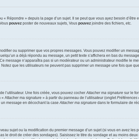
 « Répondre » depuis la page d’un sujet. Il se peut que vous ayez besoin d’être e
: Vous
pouvez
poster de nouveaux sujets, Vous
pouvez
joindre des fichiers, etc.
modifier ou supprimer que vos propres messages. Vous pouvez modifier un message
lqu’un a déjà répondu au message, un petit texte s’affichera en bas du message ind
n. Ce message n’apparaîtra pas si un modérateur ou un administrateur modifie le mes
ive. Notez que les utilisateurs ne peuvent pas supprimer un message une fois que qu
e l’utilisateur. Une fois créée, vous pouvez cocher
Attacher ma signature
sur le fo
 « Attacher ma signature » à partir du panneau de l’utilisateur (onglet
Préférences 
 à un message en décochant la case
Attacher ma signature
dans le formulaire de ré
ouveau sujet ou la modification du premier message d’un sujet (si vous en avez les p
 le droit de créer des sondages). Saisissez le titre du sondage et au moins deux o