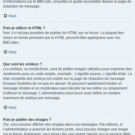
d’informations sur le BBCode, consultez le guide accessible depuis la page de
rédaction de message.
Haut
Puis-je utiliser le HTML ?
Non, il n’est pas possible de publier du HTML sur ce forum. La plupart des
mises en forme permises par le HTML peuvent être appliquées avec les
BBCodes.
Haut
Que sont les smileys ?
Les smileys, ou émoticônes, sont de petites images utilisées pour exprimer des
sentiments avec un code simple, exemple : :) signifie joyeux, :( signifie triste. La
liste complète des smileys est visible sur la page de rédaction de message.
Essayez toutefois de ne pas en abuser. Ils peuvent rapidement rendre un
message illisible et un modérateur peut décider de les retirer ou simplement
d’effacer le message. L’administrateur peut aussi avoir défini un nombre
maximum de smileys par message.
Haut
Puis-je publier des images ?
Oui, vous pouvez afficher des images dans vos messages. Par ailleurs, si
l’administrateur a autorisé les fichiers joints, vous pouvez charger une image
sur le forum. Autrement, vous devez lier une image placée sur un serveur Web