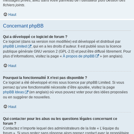
messages privés, allez dans votre panneau de l’utilisateur puis
Gestion des
fichiers joints
.
Haut
Concernant phpBB
Qui a développé ce logiciel de forum ?
Ce logiciel (dans sa version non modifiée) est développé et distribué par
phpBB Limited
, qui en a les droits d’auteur. Il est publié sous la licence
publique générale GNU version 2 (GPL-2.0) et peut être diffusé librement. Pour
plus d’informations, visitez la page «
À propos de phpBB
» (en anglais).
Haut
Pourquoi la fonctionnalité X n’est pas disponible ?
Ce logiciel a été développé et mis sous licence par phpBB Limited. Si vous
pensez qu’une fonctionnalité nécessite d’être ajoutée, visitez la page
phpBB Ideas
(en anglais) où vous pouvez voter pour des idées proposées
ou en suggérer de nouvelles.
Haut
Qui contacter pour les abus ou les questions légales concernant ce
forum ?
Contactez n’importe lequel des administrateurs de la liste « L’équipe du
forum ». Si vous restez sans réponse alors prenez contact avec le propriétaire