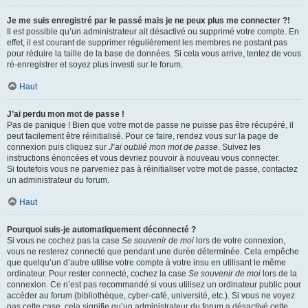
Je me suis enregistré par le passé mais je ne peux plus me connecter ?!
Il est possible qu’un administrateur ait désactivé ou supprimé votre compte. En
effet, il est courant de supprimer régulièrement les membres ne postant pas
pour réduire la taille de la base de données. Si cela vous arrive, tentez de vous
ré-enregistrer et soyez plus investi sur le forum.
Haut
J’ai perdu mon mot de passe !
Pas de panique ! Bien que votre mot de passe ne puisse pas être récupéré, il
peut facilement être réinitialisé. Pour ce faire, rendez vous sur la page de
connexion puis cliquez sur
J’ai oublié mon mot de passe
. Suivez les
instructions énoncées et vous devriez pouvoir à nouveau vous connecter.
Si toutefois vous ne parveniez pas à réinitialiser votre mot de passe, contactez
un administrateur du forum.
Haut
Pourquoi suis-je automatiquement déconnecté ?
Si vous ne cochez pas la case
Se souvenir de moi
lors de votre connexion,
vous ne resterez connecté que pendant une durée déterminée. Cela empêche
que quelqu’un d’autre utilise votre compte à votre insu en utilisant le même
ordinateur. Pour rester connecté, cochez la case
Se souvenir de moi
lors de la
connexion. Ce n’est pas recommandé si vous utilisez un ordinateur public pour
accéder au forum (bibliothèque, cyber-café, université, etc.). Si vous ne voyez
pas cette case, cela signifie qu’un administrateur du forum a désactivé cette