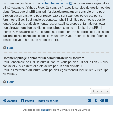
du domaine (en faisant une
recherche sur whois
) ou si un service gratuit est
utilisé (exemple : Yahoo!, Free, f2s.com, etc.), avec le service de gestion ou des
abus. Notez que phpBB Limited
n’a absolument aucun contrôle
et ne peut
être, en aucun cas, tenu pour responsable sur
comment
,
où
ou
par qui
ce
forum est utilisé. Il est inutile de contacter phpBB Limited pour toute question
légale (cessions et désistements, responsabilité, propos diffamatoires, etc.)
non directement liée
au site Internet phpbb.com ou au logiciel phpBB lui-
même. Si vous adressez un courriel au groupe phpBB à propos de l’utilisation
par une tierce partie
de ce logiciel vous devez vous attendre à une réponse
très courte voire à aucune réponse du tout.
Haut
Comment puis-je contacter un administrateur du forum ?
Pour l’ensemble des utilisateurs du forum, vous pouvez utiliser le lien « Nous
contacter », si ce dernier a été activé par un administrateur.
Pour les membres du forum, vous pouvez également utiliser le lien « L’équipe
du forum ».
Haut
Aller à
Accueil
Portail
Index du forum
Développé par
phpBB
® Forum Software © phpBB Limited