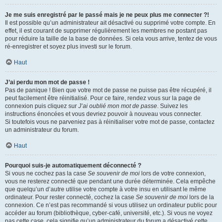
Je me suis enregistré par le passé mais je ne peux plus me connecter ?!
Il est possible qu’un administrateur ait désactivé ou supprimé votre compte. En
effet, il est courant de supprimer régulièrement les membres ne postant pas
pour réduire la taille de la base de données. Si cela vous arrive, tentez de vous
ré-enregistrer et soyez plus investi sur le forum.
Haut
J’ai perdu mon mot de passe !
Pas de panique ! Bien que votre mot de passe ne puisse pas être récupéré, il
peut facilement être réinitialisé. Pour ce faire, rendez vous sur la page de
connexion puis cliquez sur
J’ai oublié mon mot de passe
. Suivez les
instructions énoncées et vous devriez pouvoir à nouveau vous connecter.
Si toutefois vous ne parveniez pas à réinitialiser votre mot de passe, contactez
un administrateur du forum.
Haut
Pourquoi suis-je automatiquement déconnecté ?
Si vous ne cochez pas la case
Se souvenir de moi
lors de votre connexion,
vous ne resterez connecté que pendant une durée déterminée. Cela empêche
que quelqu’un d’autre utilise votre compte à votre insu en utilisant le même
ordinateur. Pour rester connecté, cochez la case
Se souvenir de moi
lors de la
connexion. Ce n’est pas recommandé si vous utilisez un ordinateur public pour
accéder au forum (bibliothèque, cyber-café, université, etc.). Si vous ne voyez
pas cette case, cela signifie qu’un administrateur du forum a désactivé cette