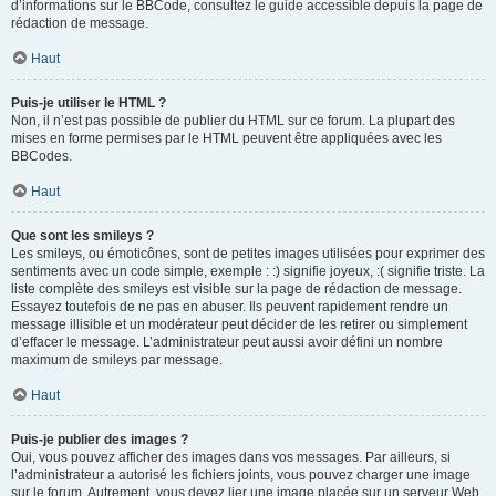
d’informations sur le BBCode, consultez le guide accessible depuis la page de
rédaction de message.
Haut
Puis-je utiliser le HTML ?
Non, il n’est pas possible de publier du HTML sur ce forum. La plupart des
mises en forme permises par le HTML peuvent être appliquées avec les
BBCodes.
Haut
Que sont les smileys ?
Les smileys, ou émoticônes, sont de petites images utilisées pour exprimer des
sentiments avec un code simple, exemple : :) signifie joyeux, :( signifie triste. La
liste complète des smileys est visible sur la page de rédaction de message.
Essayez toutefois de ne pas en abuser. Ils peuvent rapidement rendre un
message illisible et un modérateur peut décider de les retirer ou simplement
d’effacer le message. L’administrateur peut aussi avoir défini un nombre
maximum de smileys par message.
Haut
Puis-je publier des images ?
Oui, vous pouvez afficher des images dans vos messages. Par ailleurs, si
l’administrateur a autorisé les fichiers joints, vous pouvez charger une image
sur le forum. Autrement, vous devez lier une image placée sur un serveur Web