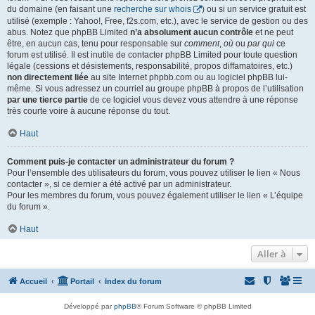
du domaine (en faisant une
recherche sur whois
) ou si un service gratuit est
utilisé (exemple : Yahoo!, Free, f2s.com, etc.), avec le service de gestion ou des
abus. Notez que phpBB Limited
n’a absolument aucun contrôle
et ne peut
être, en aucun cas, tenu pour responsable sur
comment
,
où
ou
par qui
ce
forum est utilisé. Il est inutile de contacter phpBB Limited pour toute question
légale (cessions et désistements, responsabilité, propos diffamatoires, etc.)
non directement liée
au site Internet phpbb.com ou au logiciel phpBB lui-
même. Si vous adressez un courriel au groupe phpBB à propos de l’utilisation
par une tierce partie
de ce logiciel vous devez vous attendre à une réponse
très courte voire à aucune réponse du tout.
Haut
Comment puis-je contacter un administrateur du forum ?
Pour l’ensemble des utilisateurs du forum, vous pouvez utiliser le lien « Nous
contacter », si ce dernier a été activé par un administrateur.
Pour les membres du forum, vous pouvez également utiliser le lien « L’équipe
du forum ».
Haut
Aller à
Accueil
Portail
Index du forum
Développé par
phpBB
® Forum Software © phpBB Limited