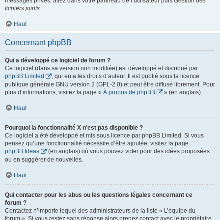
messages privés, allez dans votre panneau de l’utilisateur puis
Gestion des
fichiers joints
.
Haut
Concernant phpBB
Qui a développé ce logiciel de forum ?
Ce logiciel (dans sa version non modifiée) est développé et distribué par
phpBB Limited
, qui en a les droits d’auteur. Il est publié sous la licence
publique générale GNU version 2 (GPL-2.0) et peut être diffusé librement. Pour
plus d’informations, visitez la page «
À propos de phpBB
» (en anglais).
Haut
Pourquoi la fonctionnalité X n’est pas disponible ?
Ce logiciel a été développé et mis sous licence par phpBB Limited. Si vous
pensez qu’une fonctionnalité nécessite d’être ajoutée, visitez la page
phpBB Ideas
(en anglais) où vous pouvez voter pour des idées proposées
ou en suggérer de nouvelles.
Haut
Qui contacter pour les abus ou les questions légales concernant ce
forum ?
Contactez n’importe lequel des administrateurs de la liste « L’équipe du
forum ». Si vous restez sans réponse alors prenez contact avec le propriétaire