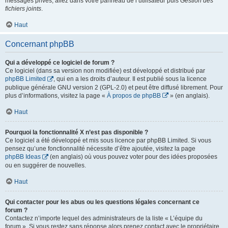
messages privés, allez dans votre panneau de l’utilisateur puis
Gestion des
fichiers joints
.
Haut
Concernant phpBB
Qui a développé ce logiciel de forum ?
Ce logiciel (dans sa version non modifiée) est développé et distribué par
phpBB Limited
, qui en a les droits d’auteur. Il est publié sous la licence
publique générale GNU version 2 (GPL-2.0) et peut être diffusé librement. Pour
plus d’informations, visitez la page «
À propos de phpBB
» (en anglais).
Haut
Pourquoi la fonctionnalité X n’est pas disponible ?
Ce logiciel a été développé et mis sous licence par phpBB Limited. Si vous
pensez qu’une fonctionnalité nécessite d’être ajoutée, visitez la page
phpBB Ideas
(en anglais) où vous pouvez voter pour des idées proposées
ou en suggérer de nouvelles.
Haut
Qui contacter pour les abus ou les questions légales concernant ce
forum ?
Contactez n’importe lequel des administrateurs de la liste « L’équipe du
forum ». Si vous restez sans réponse alors prenez contact avec le propriétaire