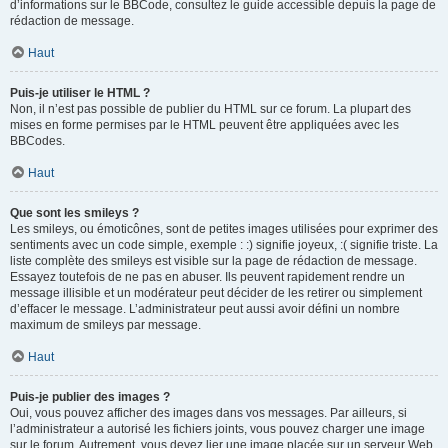
d’informations sur le BBCode, consultez le guide accessible depuis la page de
rédaction de message.
Haut
Puis-je utiliser le HTML ?
Non, il n’est pas possible de publier du HTML sur ce forum. La plupart des
mises en forme permises par le HTML peuvent être appliquées avec les
BBCodes.
Haut
Que sont les smileys ?
Les smileys, ou émoticônes, sont de petites images utilisées pour exprimer des
sentiments avec un code simple, exemple : :) signifie joyeux, :( signifie triste. La
liste complète des smileys est visible sur la page de rédaction de message.
Essayez toutefois de ne pas en abuser. Ils peuvent rapidement rendre un
message illisible et un modérateur peut décider de les retirer ou simplement
d’effacer le message. L’administrateur peut aussi avoir défini un nombre
maximum de smileys par message.
Haut
Puis-je publier des images ?
Oui, vous pouvez afficher des images dans vos messages. Par ailleurs, si
l’administrateur a autorisé les fichiers joints, vous pouvez charger une image
sur le forum. Autrement, vous devez lier une image placée sur un serveur Web