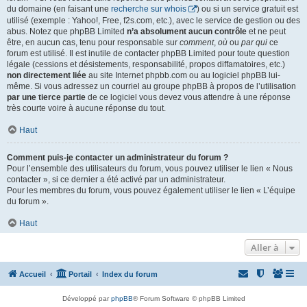
du domaine (en faisant une
recherche sur whois
) ou si un service gratuit est
utilisé (exemple : Yahoo!, Free, f2s.com, etc.), avec le service de gestion ou des
abus. Notez que phpBB Limited
n’a absolument aucun contrôle
et ne peut
être, en aucun cas, tenu pour responsable sur
comment
,
où
ou
par qui
ce
forum est utilisé. Il est inutile de contacter phpBB Limited pour toute question
légale (cessions et désistements, responsabilité, propos diffamatoires, etc.)
non directement liée
au site Internet phpbb.com ou au logiciel phpBB lui-
même. Si vous adressez un courriel au groupe phpBB à propos de l’utilisation
par une tierce partie
de ce logiciel vous devez vous attendre à une réponse
très courte voire à aucune réponse du tout.
Haut
Comment puis-je contacter un administrateur du forum ?
Pour l’ensemble des utilisateurs du forum, vous pouvez utiliser le lien « Nous
contacter », si ce dernier a été activé par un administrateur.
Pour les membres du forum, vous pouvez également utiliser le lien « L’équipe
du forum ».
Haut
Aller à
Accueil
Portail
Index du forum
Développé par
phpBB
® Forum Software © phpBB Limited