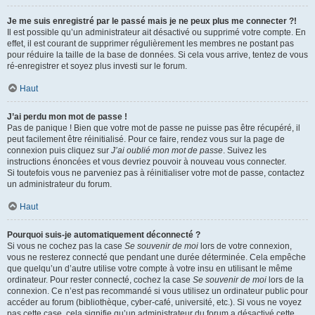
Je me suis enregistré par le passé mais je ne peux plus me connecter ?!
Il est possible qu’un administrateur ait désactivé ou supprimé votre compte. En
effet, il est courant de supprimer régulièrement les membres ne postant pas
pour réduire la taille de la base de données. Si cela vous arrive, tentez de vous
ré-enregistrer et soyez plus investi sur le forum.
Haut
J’ai perdu mon mot de passe !
Pas de panique ! Bien que votre mot de passe ne puisse pas être récupéré, il
peut facilement être réinitialisé. Pour ce faire, rendez vous sur la page de
connexion puis cliquez sur
J’ai oublié mon mot de passe
. Suivez les
instructions énoncées et vous devriez pouvoir à nouveau vous connecter.
Si toutefois vous ne parveniez pas à réinitialiser votre mot de passe, contactez
un administrateur du forum.
Haut
Pourquoi suis-je automatiquement déconnecté ?
Si vous ne cochez pas la case
Se souvenir de moi
lors de votre connexion,
vous ne resterez connecté que pendant une durée déterminée. Cela empêche
que quelqu’un d’autre utilise votre compte à votre insu en utilisant le même
ordinateur. Pour rester connecté, cochez la case
Se souvenir de moi
lors de la
connexion. Ce n’est pas recommandé si vous utilisez un ordinateur public pour
accéder au forum (bibliothèque, cyber-café, université, etc.). Si vous ne voyez
pas cette case, cela signifie qu’un administrateur du forum a désactivé cette