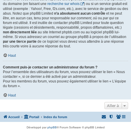
du domaine (en faisant une
recherche sur whois
) ou si un service gratuit est
utilisé (exemple : Yahoo!, Free, f2s.com, etc.), avec le service de gestion ou des
abus. Notez que phpBB Limited
n’a absolument aucun contrôle
et ne peut
être, en aucun cas, tenu pour responsable sur
comment
,
où
ou
par qui
ce
forum est utilisé. Il est inutile de contacter phpBB Limited pour toute question
légale (cessions et désistements, responsabilité, propos diffamatoires, etc.)
non directement liée
au site Internet phpbb.com ou au logiciel phpBB lui-
même. Si vous adressez un courriel au groupe phpBB à propos de l’utilisation
par une tierce partie
de ce logiciel vous devez vous attendre à une réponse
très courte voire à aucune réponse du tout.
Haut
Comment puis-je contacter un administrateur du forum ?
Pour l’ensemble des utilisateurs du forum, vous pouvez utiliser le lien « Nous
contacter », si ce dernier a été activé par un administrateur.
Pour les membres du forum, vous pouvez également utiliser le lien « L’équipe
du forum ».
Haut
Aller à
Accueil
Portail
Index du forum
Développé par
phpBB
® Forum Software © phpBB Limited