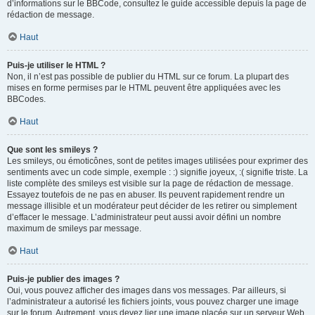
d’informations sur le BBCode, consultez le guide accessible depuis la page de
rédaction de message.
Haut
Puis-je utiliser le HTML ?
Non, il n’est pas possible de publier du HTML sur ce forum. La plupart des
mises en forme permises par le HTML peuvent être appliquées avec les
BBCodes.
Haut
Que sont les smileys ?
Les smileys, ou émoticônes, sont de petites images utilisées pour exprimer des
sentiments avec un code simple, exemple : :) signifie joyeux, :( signifie triste. La
liste complète des smileys est visible sur la page de rédaction de message.
Essayez toutefois de ne pas en abuser. Ils peuvent rapidement rendre un
message illisible et un modérateur peut décider de les retirer ou simplement
d’effacer le message. L’administrateur peut aussi avoir défini un nombre
maximum de smileys par message.
Haut
Puis-je publier des images ?
Oui, vous pouvez afficher des images dans vos messages. Par ailleurs, si
l’administrateur a autorisé les fichiers joints, vous pouvez charger une image
sur le forum. Autrement, vous devez lier une image placée sur un serveur Web