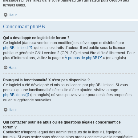
messages privés, allez dans votre panneau de l’utilisateur puis
Gestion des
fichiers joints
.
Haut
Concernant phpBB
Qui a développé ce logiciel de forum ?
Ce logiciel (dans sa version non modifiée) est développé et distribué par
phpBB Limited
, qui en a les droits d’auteur. Il est publié sous la licence
publique générale GNU version 2 (GPL-2.0) et peut être diffusé librement. Pour
plus d’informations, visitez la page «
À propos de phpBB
» (en anglais).
Haut
Pourquoi la fonctionnalité X n’est pas disponible ?
Ce logiciel a été développé et mis sous licence par phpBB Limited. Si vous
pensez qu’une fonctionnalité nécessite d’être ajoutée, visitez la page
phpBB Ideas
(en anglais) où vous pouvez voter pour des idées proposées
ou en suggérer de nouvelles.
Haut
Qui contacter pour les abus ou les questions légales concernant ce
forum ?
Contactez n’importe lequel des administrateurs de la liste « L’équipe du
forum ». Si vous restez sans réponse alors prenez contact avec le propriétaire