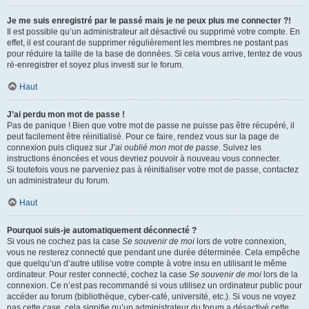
Je me suis enregistré par le passé mais je ne peux plus me connecter ?!
Il est possible qu’un administrateur ait désactivé ou supprimé votre compte. En
effet, il est courant de supprimer régulièrement les membres ne postant pas
pour réduire la taille de la base de données. Si cela vous arrive, tentez de vous
ré-enregistrer et soyez plus investi sur le forum.
Haut
J’ai perdu mon mot de passe !
Pas de panique ! Bien que votre mot de passe ne puisse pas être récupéré, il
peut facilement être réinitialisé. Pour ce faire, rendez vous sur la page de
connexion puis cliquez sur
J’ai oublié mon mot de passe
. Suivez les
instructions énoncées et vous devriez pouvoir à nouveau vous connecter.
Si toutefois vous ne parveniez pas à réinitialiser votre mot de passe, contactez
un administrateur du forum.
Haut
Pourquoi suis-je automatiquement déconnecté ?
Si vous ne cochez pas la case
Se souvenir de moi
lors de votre connexion,
vous ne resterez connecté que pendant une durée déterminée. Cela empêche
que quelqu’un d’autre utilise votre compte à votre insu en utilisant le même
ordinateur. Pour rester connecté, cochez la case
Se souvenir de moi
lors de la
connexion. Ce n’est pas recommandé si vous utilisez un ordinateur public pour
accéder au forum (bibliothèque, cyber-café, université, etc.). Si vous ne voyez
pas cette case, cela signifie qu’un administrateur du forum a désactivé cette