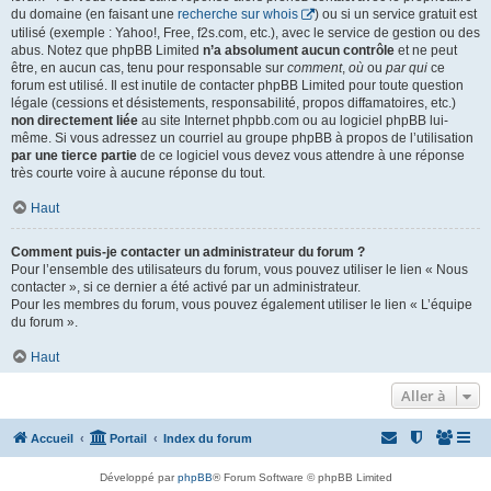
du domaine (en faisant une
recherche sur whois
) ou si un service gratuit est
utilisé (exemple : Yahoo!, Free, f2s.com, etc.), avec le service de gestion ou des
abus. Notez que phpBB Limited
n’a absolument aucun contrôle
et ne peut
être, en aucun cas, tenu pour responsable sur
comment
,
où
ou
par qui
ce
forum est utilisé. Il est inutile de contacter phpBB Limited pour toute question
légale (cessions et désistements, responsabilité, propos diffamatoires, etc.)
non directement liée
au site Internet phpbb.com ou au logiciel phpBB lui-
même. Si vous adressez un courriel au groupe phpBB à propos de l’utilisation
par une tierce partie
de ce logiciel vous devez vous attendre à une réponse
très courte voire à aucune réponse du tout.
Haut
Comment puis-je contacter un administrateur du forum ?
Pour l’ensemble des utilisateurs du forum, vous pouvez utiliser le lien « Nous
contacter », si ce dernier a été activé par un administrateur.
Pour les membres du forum, vous pouvez également utiliser le lien « L’équipe
du forum ».
Haut
Aller à
Accueil
Portail
Index du forum
Développé par
phpBB
® Forum Software © phpBB Limited