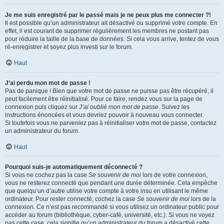
Je me suis enregistré par le passé mais je ne peux plus me connecter ?!
Il est possible qu’un administrateur ait désactivé ou supprimé votre compte. En
effet, il est courant de supprimer régulièrement les membres ne postant pas
pour réduire la taille de la base de données. Si cela vous arrive, tentez de vous
ré-enregistrer et soyez plus investi sur le forum.
Haut
J’ai perdu mon mot de passe !
Pas de panique ! Bien que votre mot de passe ne puisse pas être récupéré, il
peut facilement être réinitialisé. Pour ce faire, rendez vous sur la page de
connexion puis cliquez sur
J’ai oublié mon mot de passe
. Suivez les
instructions énoncées et vous devriez pouvoir à nouveau vous connecter.
Si toutefois vous ne parveniez pas à réinitialiser votre mot de passe, contactez
un administrateur du forum.
Haut
Pourquoi suis-je automatiquement déconnecté ?
Si vous ne cochez pas la case
Se souvenir de moi
lors de votre connexion,
vous ne resterez connecté que pendant une durée déterminée. Cela empêche
que quelqu’un d’autre utilise votre compte à votre insu en utilisant le même
ordinateur. Pour rester connecté, cochez la case
Se souvenir de moi
lors de la
connexion. Ce n’est pas recommandé si vous utilisez un ordinateur public pour
accéder au forum (bibliothèque, cyber-café, université, etc.). Si vous ne voyez
pas cette case, cela signifie qu’un administrateur du forum a désactivé cette