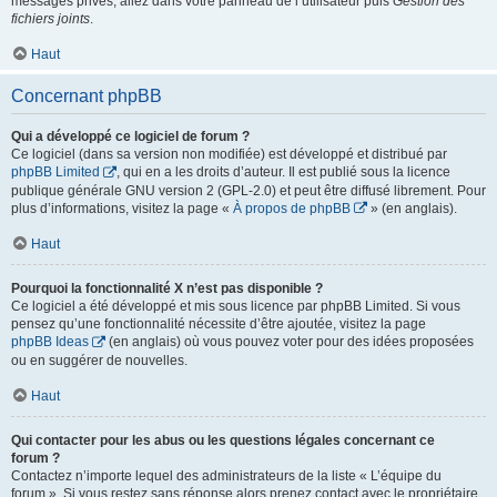
messages privés, allez dans votre panneau de l’utilisateur puis
Gestion des
fichiers joints
.
Haut
Concernant phpBB
Qui a développé ce logiciel de forum ?
Ce logiciel (dans sa version non modifiée) est développé et distribué par
phpBB Limited
, qui en a les droits d’auteur. Il est publié sous la licence
publique générale GNU version 2 (GPL-2.0) et peut être diffusé librement. Pour
plus d’informations, visitez la page «
À propos de phpBB
» (en anglais).
Haut
Pourquoi la fonctionnalité X n’est pas disponible ?
Ce logiciel a été développé et mis sous licence par phpBB Limited. Si vous
pensez qu’une fonctionnalité nécessite d’être ajoutée, visitez la page
phpBB Ideas
(en anglais) où vous pouvez voter pour des idées proposées
ou en suggérer de nouvelles.
Haut
Qui contacter pour les abus ou les questions légales concernant ce
forum ?
Contactez n’importe lequel des administrateurs de la liste « L’équipe du
forum ». Si vous restez sans réponse alors prenez contact avec le propriétaire