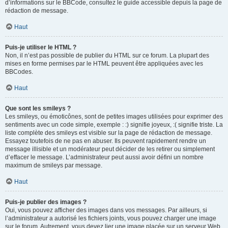
d’informations sur le BBCode, consultez le guide accessible depuis la page de
rédaction de message.
Haut
Puis-je utiliser le HTML ?
Non, il n’est pas possible de publier du HTML sur ce forum. La plupart des
mises en forme permises par le HTML peuvent être appliquées avec les
BBCodes.
Haut
Que sont les smileys ?
Les smileys, ou émoticônes, sont de petites images utilisées pour exprimer des
sentiments avec un code simple, exemple : :) signifie joyeux, :( signifie triste. La
liste complète des smileys est visible sur la page de rédaction de message.
Essayez toutefois de ne pas en abuser. Ils peuvent rapidement rendre un
message illisible et un modérateur peut décider de les retirer ou simplement
d’effacer le message. L’administrateur peut aussi avoir défini un nombre
maximum de smileys par message.
Haut
Puis-je publier des images ?
Oui, vous pouvez afficher des images dans vos messages. Par ailleurs, si
l’administrateur a autorisé les fichiers joints, vous pouvez charger une image
sur le forum. Autrement, vous devez lier une image placée sur un serveur Web