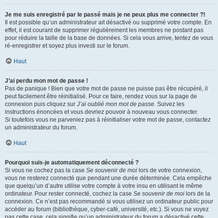
Je me suis enregistré par le passé mais je ne peux plus me connecter ?!
Il est possible qu’un administrateur ait désactivé ou supprimé votre compte. En
effet, il est courant de supprimer régulièrement les membres ne postant pas
pour réduire la taille de la base de données. Si cela vous arrive, tentez de vous
ré-enregistrer et soyez plus investi sur le forum.
Haut
J’ai perdu mon mot de passe !
Pas de panique ! Bien que votre mot de passe ne puisse pas être récupéré, il
peut facilement être réinitialisé. Pour ce faire, rendez vous sur la page de
connexion puis cliquez sur
J’ai oublié mon mot de passe
. Suivez les
instructions énoncées et vous devriez pouvoir à nouveau vous connecter.
Si toutefois vous ne parveniez pas à réinitialiser votre mot de passe, contactez
un administrateur du forum.
Haut
Pourquoi suis-je automatiquement déconnecté ?
Si vous ne cochez pas la case
Se souvenir de moi
lors de votre connexion,
vous ne resterez connecté que pendant une durée déterminée. Cela empêche
que quelqu’un d’autre utilise votre compte à votre insu en utilisant le même
ordinateur. Pour rester connecté, cochez la case
Se souvenir de moi
lors de la
connexion. Ce n’est pas recommandé si vous utilisez un ordinateur public pour
accéder au forum (bibliothèque, cyber-café, université, etc.). Si vous ne voyez
pas cette case, cela signifie qu’un administrateur du forum a désactivé cette