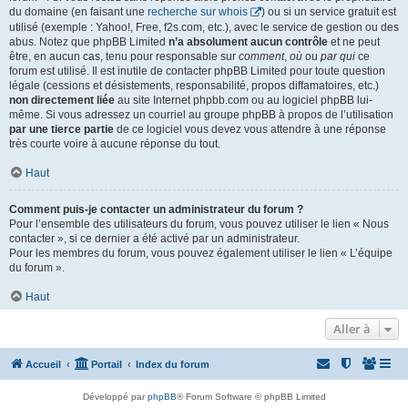
du domaine (en faisant une
recherche sur whois
) ou si un service gratuit est
utilisé (exemple : Yahoo!, Free, f2s.com, etc.), avec le service de gestion ou des
abus. Notez que phpBB Limited
n’a absolument aucun contrôle
et ne peut
être, en aucun cas, tenu pour responsable sur
comment
,
où
ou
par qui
ce
forum est utilisé. Il est inutile de contacter phpBB Limited pour toute question
légale (cessions et désistements, responsabilité, propos diffamatoires, etc.)
non directement liée
au site Internet phpbb.com ou au logiciel phpBB lui-
même. Si vous adressez un courriel au groupe phpBB à propos de l’utilisation
par une tierce partie
de ce logiciel vous devez vous attendre à une réponse
très courte voire à aucune réponse du tout.
Haut
Comment puis-je contacter un administrateur du forum ?
Pour l’ensemble des utilisateurs du forum, vous pouvez utiliser le lien « Nous
contacter », si ce dernier a été activé par un administrateur.
Pour les membres du forum, vous pouvez également utiliser le lien « L’équipe
du forum ».
Haut
Aller à
Accueil
Portail
Index du forum
Développé par
phpBB
® Forum Software © phpBB Limited