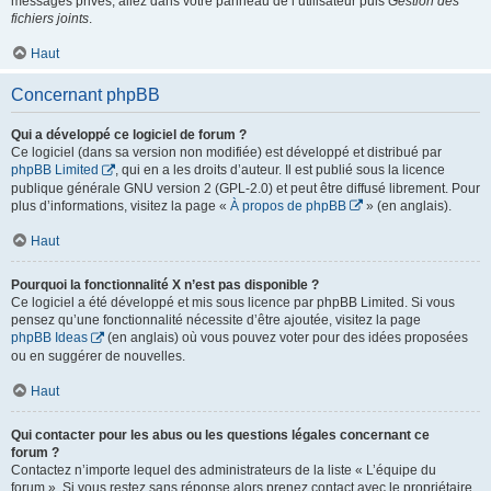
messages privés, allez dans votre panneau de l’utilisateur puis
Gestion des
fichiers joints
.
Haut
Concernant phpBB
Qui a développé ce logiciel de forum ?
Ce logiciel (dans sa version non modifiée) est développé et distribué par
phpBB Limited
, qui en a les droits d’auteur. Il est publié sous la licence
publique générale GNU version 2 (GPL-2.0) et peut être diffusé librement. Pour
plus d’informations, visitez la page «
À propos de phpBB
» (en anglais).
Haut
Pourquoi la fonctionnalité X n’est pas disponible ?
Ce logiciel a été développé et mis sous licence par phpBB Limited. Si vous
pensez qu’une fonctionnalité nécessite d’être ajoutée, visitez la page
phpBB Ideas
(en anglais) où vous pouvez voter pour des idées proposées
ou en suggérer de nouvelles.
Haut
Qui contacter pour les abus ou les questions légales concernant ce
forum ?
Contactez n’importe lequel des administrateurs de la liste « L’équipe du
forum ». Si vous restez sans réponse alors prenez contact avec le propriétaire