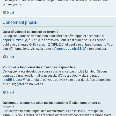
messages privés, allez dans votre panneau de l’utilisateur puis
Gestion des
fichiers joints
.
Haut
Concernant phpBB
Qui a développé ce logiciel de forum ?
Ce logiciel (dans sa version non modifiée) est développé et distribué par
phpBB Limited
, qui en a les droits d’auteur. Il est publié sous la licence
publique générale GNU version 2 (GPL-2.0) et peut être diffusé librement. Pour
plus d’informations, visitez la page «
À propos de phpBB
» (en anglais).
Haut
Pourquoi la fonctionnalité X n’est pas disponible ?
Ce logiciel a été développé et mis sous licence par phpBB Limited. Si vous
pensez qu’une fonctionnalité nécessite d’être ajoutée, visitez la page
phpBB Ideas
(en anglais) où vous pouvez voter pour des idées proposées
ou en suggérer de nouvelles.
Haut
Qui contacter pour les abus ou les questions légales concernant ce
forum ?
Contactez n’importe lequel des administrateurs de la liste « L’équipe du
forum ». Si vous restez sans réponse alors prenez contact avec le propriétaire