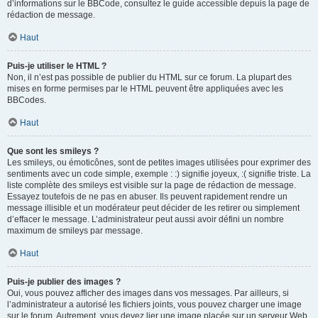
d’informations sur le BBCode, consultez le guide accessible depuis la page de
rédaction de message.
Haut
Puis-je utiliser le HTML ?
Non, il n’est pas possible de publier du HTML sur ce forum. La plupart des
mises en forme permises par le HTML peuvent être appliquées avec les
BBCodes.
Haut
Que sont les smileys ?
Les smileys, ou émoticônes, sont de petites images utilisées pour exprimer des
sentiments avec un code simple, exemple : :) signifie joyeux, :( signifie triste. La
liste complète des smileys est visible sur la page de rédaction de message.
Essayez toutefois de ne pas en abuser. Ils peuvent rapidement rendre un
message illisible et un modérateur peut décider de les retirer ou simplement
d’effacer le message. L’administrateur peut aussi avoir défini un nombre
maximum de smileys par message.
Haut
Puis-je publier des images ?
Oui, vous pouvez afficher des images dans vos messages. Par ailleurs, si
l’administrateur a autorisé les fichiers joints, vous pouvez charger une image
sur le forum. Autrement, vous devez lier une image placée sur un serveur Web