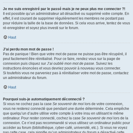
Je me suis enregistré par le passé mais je ne peux plus me connecter ?!
Il est possible qu’un administrateur ait désactivé ou supprimé votre compte. En
effet, il est courant de supprimer régulièrement les membres ne postant pas
pour réduire la taille de la base de données. Si cela vous arrive, tentez de vous
ré-enregistrer et soyez plus investi sur le forum.
Haut
J’ai perdu mon mot de passe !
Pas de panique ! Bien que votre mot de passe ne puisse pas être récupéré, il
peut facilement être réinitialisé. Pour ce faire, rendez vous sur la page de
connexion puis cliquez sur
J’ai oublié mon mot de passe
. Suivez les
instructions énoncées et vous devriez pouvoir à nouveau vous connecter.
Si toutefois vous ne parveniez pas à réinitialiser votre mot de passe, contactez
un administrateur du forum.
Haut
Pourquoi suis-je automatiquement déconnecté ?
Si vous ne cochez pas la case
Se souvenir de moi
lors de votre connexion,
vous ne resterez connecté que pendant une durée déterminée. Cela empêche
que quelqu’un d’autre utilise votre compte à votre insu en utilisant le même
ordinateur. Pour rester connecté, cochez la case
Se souvenir de moi
lors de la
connexion. Ce n’est pas recommandé si vous utilisez un ordinateur public pour
accéder au forum (bibliothèque, cyber-café, université, etc.). Si vous ne voyez
pas cette case, cela signifie qu’un administrateur du forum a désactivé cette