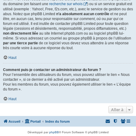
du domaine (en faisant une
recherche sur whois
) ou si un service gratuit est
utilisé (exemple : Yahoo!, Free, f2s.com, etc.), avec le service de gestion ou des
abus. Notez que phpBB Limited
n’a absolument aucun contrôle
et ne peut
être, en aucun cas, tenu pour responsable sur
comment
,
où
ou
par qui
ce
forum est utilisé. Il est inutile de contacter phpBB Limited pour toute question
légale (cessions et désistements, responsabilité, propos diffamatoires, etc.)
non directement liée
au site Internet phpbb.com ou au logiciel phpBB lui-
même. Si vous adressez un courriel au groupe phpBB à propos de l’utilisation
par une tierce partie
de ce logiciel vous devez vous attendre à une réponse
très courte voire à aucune réponse du tout.
Haut
Comment puis-je contacter un administrateur du forum ?
Pour l’ensemble des utilisateurs du forum, vous pouvez utiliser le lien « Nous
contacter », si ce dernier a été activé par un administrateur.
Pour les membres du forum, vous pouvez également utiliser le lien « L’équipe
du forum ».
Haut
Aller à
Accueil
Portail
Index du forum
Développé par
phpBB
® Forum Software © phpBB Limited