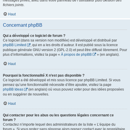
messages privés, allez dans votre panneau de l’utilisateur puis
Gestion des
fichiers joints
.
Haut
Concernant phpBB
Qui a développé ce logiciel de forum ?
Ce logiciel (dans sa version non modifiée) est développé et distribué par
phpBB Limited
, qui en a les droits d’auteur. Il est publié sous la licence
publique générale GNU version 2 (GPL-2.0) et peut être diffusé librement. Pour
plus d’informations, visitez la page «
À propos de phpBB
» (en anglais).
Haut
Pourquoi la fonctionnalité X n’est pas disponible ?
Ce logiciel a été développé et mis sous licence par phpBB Limited. Si vous
pensez qu’une fonctionnalité nécessite d’être ajoutée, visitez la page
phpBB Ideas
(en anglais) où vous pouvez voter pour des idées proposées
ou en suggérer de nouvelles.
Haut
Qui contacter pour les abus ou les questions légales concernant ce
forum ?
Contactez n’importe lequel des administrateurs de la liste « L’équipe du
forum ». Si vous restez sans réponse alors prenez contact avec le propriétaire