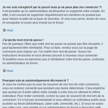
Je me suis enregistré par le passé mais je ne peux plus me connecter ?!
Il est possible qu’un administrateur ait désactivé ou supprimé votre compte. En
effet, il est courant de supprimer régulièrement les membres ne postant pas
pour réduire la taille de la base de données. Si cela vous arrive, tentez de vous
ré-enregistrer et soyez plus investi sur le forum.
Haut
J’ai perdu mon mot de passe !
Pas de panique ! Bien que votre mot de passe ne puisse pas être récupéré, il
peut facilement être réinitialisé. Pour ce faire, rendez vous sur la page de
connexion puis cliquez sur
J’ai oublié mon mot de passe
. Suivez les
instructions énoncées et vous devriez pouvoir à nouveau vous connecter.
Si toutefois vous ne parveniez pas à réinitialiser votre mot de passe, contactez
un administrateur du forum.
Haut
Pourquoi suis-je automatiquement déconnecté ?
Si vous ne cochez pas la case
Se souvenir de moi
lors de votre connexion,
vous ne resterez connecté que pendant une durée déterminée. Cela empêche
que quelqu’un d’autre utilise votre compte à votre insu en utilisant le même
ordinateur. Pour rester connecté, cochez la case
Se souvenir de moi
lors de la
connexion. Ce n’est pas recommandé si vous utilisez un ordinateur public pour
accéder au forum (bibliothèque, cyber-café, université, etc.). Si vous ne voyez
pas cette case, cela signifie qu’un administrateur du forum a désactivé cette