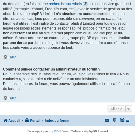
du domaine (en faisant une
recherche sur whois
) ou si un service gratuit est
utilisé (exemple : Yahoo!, Free, f2s.com, etc.), avec le service de gestion ou des
abus. Notez que phpBB Limited
n’a absolument aucun contrôle
et ne peut
être, en aucun cas, tenu pour responsable sur
comment
,
où
ou
par qui
ce
forum est utilisé. Il est inutile de contacter phpBB Limited pour toute question
légale (cessions et désistements, responsabilité, propos diffamatoires, etc.)
non directement liée
au site Internet phpbb.com ou au logiciel phpBB lui-
même. Si vous adressez un courriel au groupe phpBB à propos de l’utilisation
par une tierce partie
de ce logiciel vous devez vous attendre à une réponse
très courte voire à aucune réponse du tout.
Haut
Comment puis-je contacter un administrateur du forum ?
Pour l’ensemble des utilisateurs du forum, vous pouvez utiliser le lien « Nous
contacter », si ce dernier a été activé par un administrateur.
Pour les membres du forum, vous pouvez également utiliser le lien « L’équipe
du forum ».
Haut
Aller à
Accueil
Portail
Index du forum
Développé par
phpBB
® Forum Software © phpBB Limited