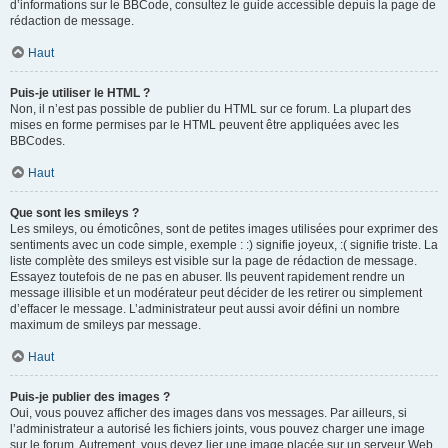
d’informations sur le BBCode, consultez le guide accessible depuis la page de
rédaction de message.
Haut
Puis-je utiliser le HTML ?
Non, il n’est pas possible de publier du HTML sur ce forum. La plupart des
mises en forme permises par le HTML peuvent être appliquées avec les
BBCodes.
Haut
Que sont les smileys ?
Les smileys, ou émoticônes, sont de petites images utilisées pour exprimer des
sentiments avec un code simple, exemple : :) signifie joyeux, :( signifie triste. La
liste complète des smileys est visible sur la page de rédaction de message.
Essayez toutefois de ne pas en abuser. Ils peuvent rapidement rendre un
message illisible et un modérateur peut décider de les retirer ou simplement
d’effacer le message. L’administrateur peut aussi avoir défini un nombre
maximum de smileys par message.
Haut
Puis-je publier des images ?
Oui, vous pouvez afficher des images dans vos messages. Par ailleurs, si
l’administrateur a autorisé les fichiers joints, vous pouvez charger une image
sur le forum. Autrement, vous devez lier une image placée sur un serveur Web