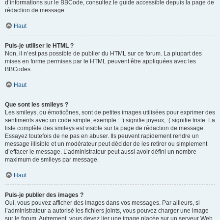
d’informations sur le BBCode, consultez le guide accessible depuis la page de
rédaction de message.
Haut
Puis-je utiliser le HTML ?
Non, il n’est pas possible de publier du HTML sur ce forum. La plupart des
mises en forme permises par le HTML peuvent être appliquées avec les
BBCodes.
Haut
Que sont les smileys ?
Les smileys, ou émoticônes, sont de petites images utilisées pour exprimer des
sentiments avec un code simple, exemple : :) signifie joyeux, :( signifie triste. La
liste complète des smileys est visible sur la page de rédaction de message.
Essayez toutefois de ne pas en abuser. Ils peuvent rapidement rendre un
message illisible et un modérateur peut décider de les retirer ou simplement
d’effacer le message. L’administrateur peut aussi avoir défini un nombre
maximum de smileys par message.
Haut
Puis-je publier des images ?
Oui, vous pouvez afficher des images dans vos messages. Par ailleurs, si
l’administrateur a autorisé les fichiers joints, vous pouvez charger une image
sur le forum. Autrement, vous devez lier une image placée sur un serveur Web