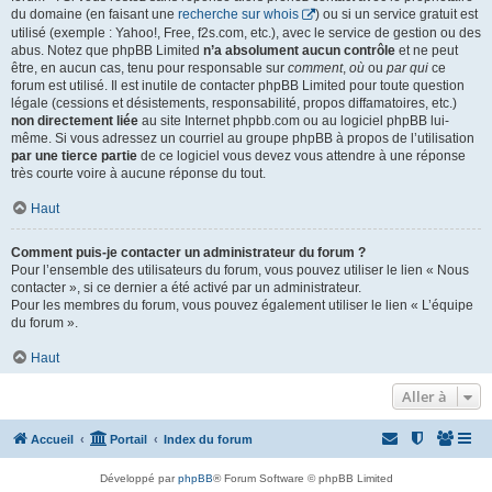
du domaine (en faisant une
recherche sur whois
) ou si un service gratuit est
utilisé (exemple : Yahoo!, Free, f2s.com, etc.), avec le service de gestion ou des
abus. Notez que phpBB Limited
n’a absolument aucun contrôle
et ne peut
être, en aucun cas, tenu pour responsable sur
comment
,
où
ou
par qui
ce
forum est utilisé. Il est inutile de contacter phpBB Limited pour toute question
légale (cessions et désistements, responsabilité, propos diffamatoires, etc.)
non directement liée
au site Internet phpbb.com ou au logiciel phpBB lui-
même. Si vous adressez un courriel au groupe phpBB à propos de l’utilisation
par une tierce partie
de ce logiciel vous devez vous attendre à une réponse
très courte voire à aucune réponse du tout.
Haut
Comment puis-je contacter un administrateur du forum ?
Pour l’ensemble des utilisateurs du forum, vous pouvez utiliser le lien « Nous
contacter », si ce dernier a été activé par un administrateur.
Pour les membres du forum, vous pouvez également utiliser le lien « L’équipe
du forum ».
Haut
Aller à
Accueil
Portail
Index du forum
Développé par
phpBB
® Forum Software © phpBB Limited