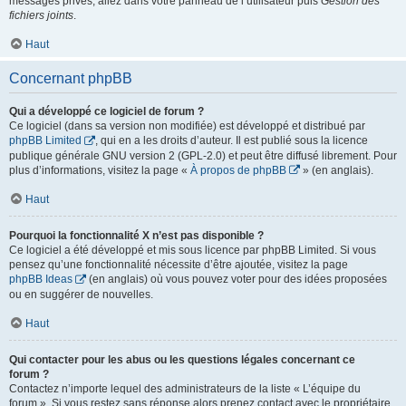
messages privés, allez dans votre panneau de l’utilisateur puis
Gestion des
fichiers joints
.
Haut
Concernant phpBB
Qui a développé ce logiciel de forum ?
Ce logiciel (dans sa version non modifiée) est développé et distribué par
phpBB Limited
, qui en a les droits d’auteur. Il est publié sous la licence
publique générale GNU version 2 (GPL-2.0) et peut être diffusé librement. Pour
plus d’informations, visitez la page «
À propos de phpBB
» (en anglais).
Haut
Pourquoi la fonctionnalité X n’est pas disponible ?
Ce logiciel a été développé et mis sous licence par phpBB Limited. Si vous
pensez qu’une fonctionnalité nécessite d’être ajoutée, visitez la page
phpBB Ideas
(en anglais) où vous pouvez voter pour des idées proposées
ou en suggérer de nouvelles.
Haut
Qui contacter pour les abus ou les questions légales concernant ce
forum ?
Contactez n’importe lequel des administrateurs de la liste « L’équipe du
forum ». Si vous restez sans réponse alors prenez contact avec le propriétaire