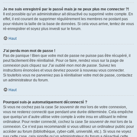
Je me suis enregistré par le passé mais je ne peux plus me connecter ?!
Il est possible qu’un administrateur ait désactivé ou supprimé votre compte. En
effet, il est courant de supprimer régulièrement les membres ne postant pas
pour réduire la taille de la base de données. Si cela vous arrive, tentez de vous
ré-enregistrer et soyez plus investi sur le forum.
Haut
J’ai perdu mon mot de passe !
Pas de panique ! Bien que votre mot de passe ne puisse pas être récupéré, il
peut facilement être réinitialisé. Pour ce faire, rendez vous sur la page de
connexion puis cliquez sur
J’ai oublié mon mot de passe
. Suivez les
instructions énoncées et vous devriez pouvoir à nouveau vous connecter.
Si toutefois vous ne parveniez pas à réinitialiser votre mot de passe, contactez
un administrateur du forum.
Haut
Pourquoi suis-je automatiquement déconnecté ?
Si vous ne cochez pas la case
Se souvenir de moi
lors de votre connexion,
vous ne resterez connecté que pendant une durée déterminée. Cela empêche
que quelqu’un d’autre utilise votre compte à votre insu en utilisant le même
ordinateur. Pour rester connecté, cochez la case
Se souvenir de moi
lors de la
connexion. Ce n’est pas recommandé si vous utilisez un ordinateur public pour
accéder au forum (bibliothèque, cyber-café, université, etc.). Si vous ne voyez
pas cette case, cela signifie qu’un administrateur du forum a désactivé cette