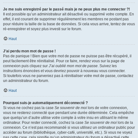
Je me suis enregistré par le passé mais je ne peux plus me connecter ?!
Il est possible qu’un administrateur ait désactivé ou supprimé votre compte. En
effet, il est courant de supprimer régulièrement les membres ne postant pas
pour réduire la taille de la base de données. Si cela vous arrive, tentez de vous
ré-enregistrer et soyez plus investi sur le forum.
Haut
J’ai perdu mon mot de passe !
Pas de panique ! Bien que votre mot de passe ne puisse pas être récupéré, il
peut facilement être réinitialisé. Pour ce faire, rendez vous sur la page de
connexion puis cliquez sur
J’ai oublié mon mot de passe
. Suivez les
instructions énoncées et vous devriez pouvoir à nouveau vous connecter.
Si toutefois vous ne parveniez pas à réinitialiser votre mot de passe, contactez
un administrateur du forum.
Haut
Pourquoi suis-je automatiquement déconnecté ?
Si vous ne cochez pas la case
Se souvenir de moi
lors de votre connexion,
vous ne resterez connecté que pendant une durée déterminée. Cela empêche
que quelqu’un d’autre utilise votre compte à votre insu en utilisant le même
ordinateur. Pour rester connecté, cochez la case
Se souvenir de moi
lors de la
connexion. Ce n’est pas recommandé si vous utilisez un ordinateur public pour
accéder au forum (bibliothèque, cyber-café, université, etc.). Si vous ne voyez
pas cette case, cela signifie qu’un administrateur du forum a désactivé cette