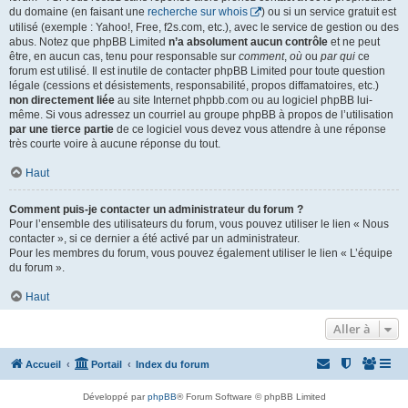
du domaine (en faisant une
recherche sur whois
) ou si un service gratuit est
utilisé (exemple : Yahoo!, Free, f2s.com, etc.), avec le service de gestion ou des
abus. Notez que phpBB Limited
n’a absolument aucun contrôle
et ne peut
être, en aucun cas, tenu pour responsable sur
comment
,
où
ou
par qui
ce
forum est utilisé. Il est inutile de contacter phpBB Limited pour toute question
légale (cessions et désistements, responsabilité, propos diffamatoires, etc.)
non directement liée
au site Internet phpbb.com ou au logiciel phpBB lui-
même. Si vous adressez un courriel au groupe phpBB à propos de l’utilisation
par une tierce partie
de ce logiciel vous devez vous attendre à une réponse
très courte voire à aucune réponse du tout.
Haut
Comment puis-je contacter un administrateur du forum ?
Pour l’ensemble des utilisateurs du forum, vous pouvez utiliser le lien « Nous
contacter », si ce dernier a été activé par un administrateur.
Pour les membres du forum, vous pouvez également utiliser le lien « L’équipe
du forum ».
Haut
Aller à
Accueil
Portail
Index du forum
Développé par
phpBB
® Forum Software © phpBB Limited