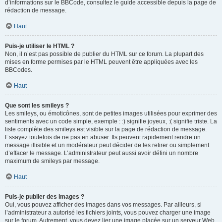
d’informations sur le BBCode, consultez le guide accessible depuis la page de
rédaction de message.
Haut
Puis-je utiliser le HTML ?
Non, il n’est pas possible de publier du HTML sur ce forum. La plupart des
mises en forme permises par le HTML peuvent être appliquées avec les
BBCodes.
Haut
Que sont les smileys ?
Les smileys, ou émoticônes, sont de petites images utilisées pour exprimer des
sentiments avec un code simple, exemple : :) signifie joyeux, :( signifie triste. La
liste complète des smileys est visible sur la page de rédaction de message.
Essayez toutefois de ne pas en abuser. Ils peuvent rapidement rendre un
message illisible et un modérateur peut décider de les retirer ou simplement
d’effacer le message. L’administrateur peut aussi avoir défini un nombre
maximum de smileys par message.
Haut
Puis-je publier des images ?
Oui, vous pouvez afficher des images dans vos messages. Par ailleurs, si
l’administrateur a autorisé les fichiers joints, vous pouvez charger une image
sur le forum. Autrement, vous devez lier une image placée sur un serveur Web