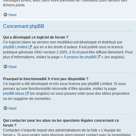
messages privés, allez dans votre panneau de l’utilisateur puis
Gestion des
fichiers joints
.
Haut
Concernant phpBB
Qui a développé ce logiciel de forum ?
Ce logiciel (dans sa version non modifiée) est développé et distribué par
phpBB Limited
, qui en a les droits d’auteur. Il est publié sous la licence
publique générale GNU version 2 (GPL-2.0) et peut être diffusé librement. Pour
plus d’informations, visitez la page «
À propos de phpBB
» (en anglais).
Haut
Pourquoi la fonctionnalité X n’est pas disponible ?
Ce logiciel a été développé et mis sous licence par phpBB Limited. Si vous
pensez qu’une fonctionnalité nécessite d’être ajoutée, visitez la page
phpBB Ideas
(en anglais) où vous pouvez voter pour des idées proposées
ou en suggérer de nouvelles.
Haut
Qui contacter pour les abus ou les questions légales concernant ce
forum ?
Contactez n’importe lequel des administrateurs de la liste « L’équipe du
forum ». Si vous restez sans réponse alors prenez contact avec le propriétaire