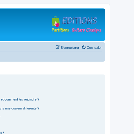
S’enregistrer
Connexion
s et comment les rejoindre ?
s une couleur différente ?
?
s !