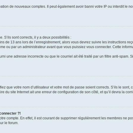
réation de nouveaux comptes. Il peut également avoir banni votre IP ou interdit le no
 S’ils sont corrects, il y a deux possibilités :
ins de 13 ans lors de l’enregistrement, alors vous devrez suivre les instructions r
me ou par un administrateur avant que vous puissiez vous connecter. Cette informat
rni une adresse incorrecte ou que le courriel ait été traité par un filtre anti-spam. S
iez que votre nom d’utilisateur et votre mot de passe soient corrects. S’ils le sont,
e du site Internet ait une erreur de configuration de son côté, et qu’il devra la corri
 connecter ?!
votre compte. En effet, il est courant de supprimer régulièrement les membres ne pos
ur le forum.