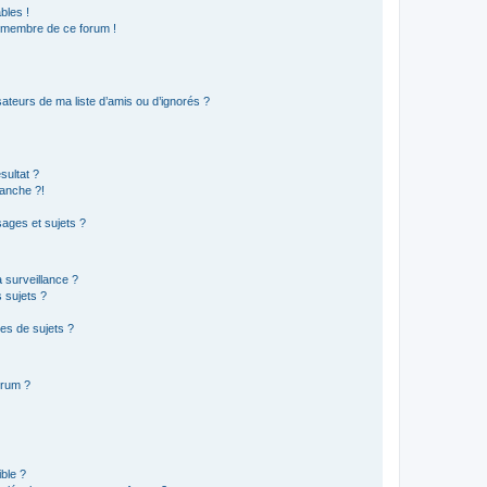
bles !
n membre de ce forum !
ateurs de ma liste d’amis ou d’ignorés ?
sultat ?
anche ?!
ages et sujets ?
a surveillance ?
 sujets ?
es de sujets ?
orum ?
ible ?