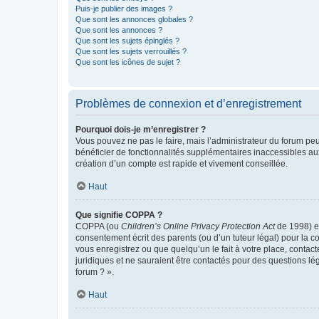
Puis-je publier des images ?
Que sont les annonces globales ?
Que sont les annonces ?
Que sont les sujets épinglés ?
Que sont les sujets verrouillés ?
Que sont les icônes de sujet ?
Problèmes de connexion et d’enregistrement
Pourquoi dois-je m’enregistrer ?
Vous pouvez ne pas le faire, mais l’administrateur du forum peu
bénéficier de fonctionnalités supplémentaires inaccessibles au
création d’un compte est rapide et vivement conseillée.
Haut
Que signifie COPPA ?
COPPA (ou
Children’s Online Privacy Protection Act
de 1998) es
consentement écrit des parents (ou d’un tuteur légal) pour la c
vous enregistrez ou que quelqu’un le fait à votre place, contac
juridiques et ne sauraient être contactés pour des questions lé
forum ? ».
Haut