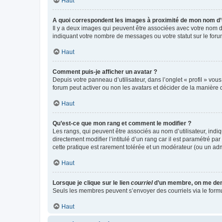
Haut
A quoi correspondent les images à proximité de mon nom d’u
Il y a deux images qui peuvent être associées avec votre nom d’
indiquant votre nombre de messages ou votre statut sur le fo
Haut
Comment puis-je afficher un avatar ?
Depuis votre panneau d’utilisateur, dans l’onglet « profil » vou
forum peut activer ou non les avatars et décider de la manière d
Haut
Qu’est-ce que mon rang et comment le modifier ?
Les rangs, qui peuvent être associés au nom d’utilisateur, ind
directement modifier l’intitulé d’un rang car il est paramétré p
cette pratique est rarement tolérée et un modérateur (ou un ad
Haut
Lorsque je clique sur le lien
courriel
d’un membre, on me de
Seuls les membres peuvent s’envoyer des courriels via le formulai
Haut