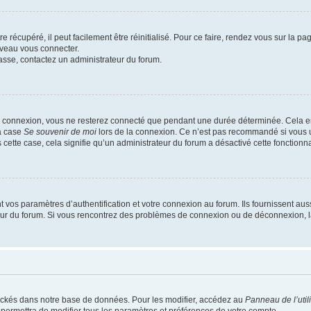
 récupéré, il peut facilement être réinitialisé. Pour ce faire, rendez vous sur la p
uveau vous connecter.
passe, contactez un administrateur du forum.
e connexion, vous ne resterez connecté que pendant une durée déterminée. Cela em
la case
Se souvenir de moi
lors de la connexion. Ce n’est pas recommandé si vous u
s cette case, cela signifie qu’un administrateur du forum a désactivé cette fonctionna
os paramètres d’authentification et votre connexion au forum. Ils fournissent aussi
teur du forum. Si vous rencontrez des problèmes de connexion ou de déconnexion, l
ockés dans notre base de données. Pour les modifier, accédez au
Panneau de l’util