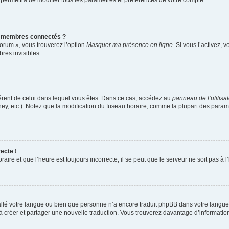
 permettra de modifier tous les paramètres et préférences de votre compte.
s membres connectés ?
forum », vous trouverez l’option
Masquer ma présence en ligne
. Si vous l’activez, 
es invisibles.
ifférent de celui dans lequel vous êtes. Dans ce cas, accédez au
panneau de l’utilisa
ney, etc.). Notez que la modification du fuseau horaire, comme la plupart des para
ecte !
aire et que l’heure est toujours incorrecte, il se peut que le serveur ne soit pas à
nstallé votre langue ou bien que personne n’a encore traduit phpBB dans votre lang
s à créer et partager une nouvelle traduction. Vous trouverez davantage d’information