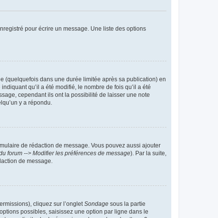
nregistré pour écrire un message. Une liste des options
 (quelquefois dans une durée limitée après sa publication) en
iquant qu’il a été modifié, le nombre de fois qu’il a été
sage, cependant ils ont la possibilité de laisser une note
elqu’un y a répondu.
rmulaire de rédaction de message. Vous pouvez aussi ajouter
du forum --> Modifier les préférences de message
). Par la suite,
daction de message.
ermissions), cliquez sur l’onglet
Sondage
sous la partie
ptions possibles, saisissez une option par ligne dans le