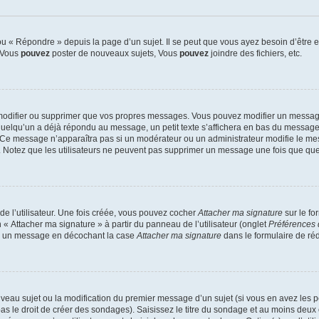
 « Répondre » depuis la page d’un sujet. Il se peut que vous ayez besoin d’être e
: Vous
pouvez
poster de nouveaux sujets, Vous
pouvez
joindre des fichiers, etc.
modifier ou supprimer que vos propres messages. Vous pouvez modifier un message
lqu’un a déjà répondu au message, un petit texte s’affichera en bas du message ind
n. Ce message n’apparaîtra pas si un modérateur ou un administrateur modifie le mes
ive. Notez que les utilisateurs ne peuvent pas supprimer un message une fois que qu
e l’utilisateur. Une fois créée, vous pouvez cocher
Attacher ma signature
sur le fo
 « Attacher ma signature » à partir du panneau de l’utilisateur (onglet
Préférences 
 à un message en décochant la case
Attacher ma signature
dans le formulaire de ré
ouveau sujet ou la modification du premier message d’un sujet (si vous en avez les p
 le droit de créer des sondages). Saisissez le titre du sondage et au moins deux o