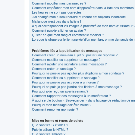
Comment modifier mes paramètres ?
Comment empêcher mon nom d’apparaître dans la liste des membres
Les heures ne sont pas correctes !
J’ai changé mon fuseau horaire et l’heure est toujours incorrecte !
Ma langue n’est pas dans la liste !
A quoi correspondent les images à proximité de mon nom d’utilisateur 
Comment puis-je afficher un avatar ?
Qu’est-ce que mon rang et comment le modifier ?
Lorsque je clique sur le lien
courriel
d’un membre, on me demande de m
Problèmes liés à la publication de messages
Comment créer un nouveau sujet ou poster une réponse ?
Comment modifier ou supprimer un message ?
Comment ajouter une signature à mes messages ?
Comment créer un sondage ?
Pourquoi ne puis-je pas ajouter plus d’options à mon sondage ?
Comment modifier ou supprimer un sondage ?
Pourquoi ne puis-je pas accéder à un forum ?
Pourquoi ne puis-je pas joindre des fichiers à mon message ?
Pourquoi ai-je reçu un avertissement ?
Comment rapporter des messages à un modérateur ?
À quoi sert le bouton « Sauvegarder » dans la page de rédaction de 
Pourquoi mon message doit être validé ?
Comment remonter mon sujet ?
Mise en forme et types de sujets
Que sont les BBCodes ?
Puis-je utiliser le HTML ?
Que sont les smileys ?