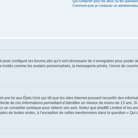
Qui contacter pour les abus ou les questio
Comment puis-je contacter un administrateu
t avoir configuré les forums afin qu’il soit nécessaire de s’enregistrer pour poster
x invités comme les avatars personnalisés, la messagerie privée, l’envoi de courri
t une loi aux États-Unis qui dit que les sites Internet pouvant recueillir des infor
ollecte de ces informations permettant d’identifier un mineur de moins de 13 ans. S
tez un conseiller juridique pour obtenir son avis. Notez que phpBB Limited et les pr
gales de toutes sortes, à l’exception de celles mentionnées dans la question « Qui