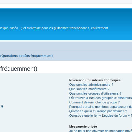
sique, vidéo…) et d'entraide pour les guitaristes francophones, entièrement
s (Questions posées fréquemment)
s fréquemment)
Niveaux d’utilisateurs et groupes
Que sont les administrateurs ?
Que sont les modérateurs ?
Que sont les groupes d’utilisateurs ?
Où trouver la liste des groupes d’utilisateur
Comment devenir chef de groupe ?
 ?!
Pourquoi certains membres apparaissent dan
Qu’est-ce qu’un « Groupe par défaut » ?
Qu’est-ce que le lien « L’équipe du forum » 
Messagerie privée
Je ne peux pas envoyer de messages privé