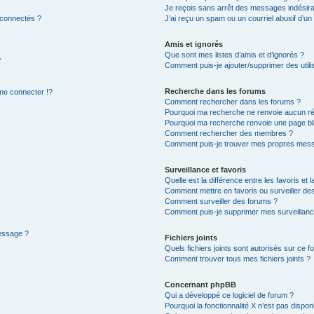
Je reçois sans arrêt des messages indésira
 connectés ?
J’ai reçu un spam ou un courriel abusif d’u
Amis et ignorés
Que sont mes listes d’amis et d’ignorés ?
?
Comment puis-je ajouter/supprimer des utilis
Recherche dans les forums
e connecter !?
Comment rechercher dans les forums ?
Pourquoi ma recherche ne renvoie aucun ré
Pourquoi ma recherche renvoie une page bl
Comment rechercher des membres ?
Comment puis-je trouver mes propres mess
Surveillance et favoris
Quelle est la différence entre les favoris et l
Comment mettre en favoris ou surveiller des
Comment surveiller des forums ?
Comment puis-je supprimer mes surveillanc
message ?
Fichiers joints
Quels fichiers joints sont autorisés sur ce f
Comment trouver tous mes fichiers joints ?
Concernant phpBB
Qui a développé ce logiciel de forum ?
Pourquoi la fonctionnalité X n’est pas dispon