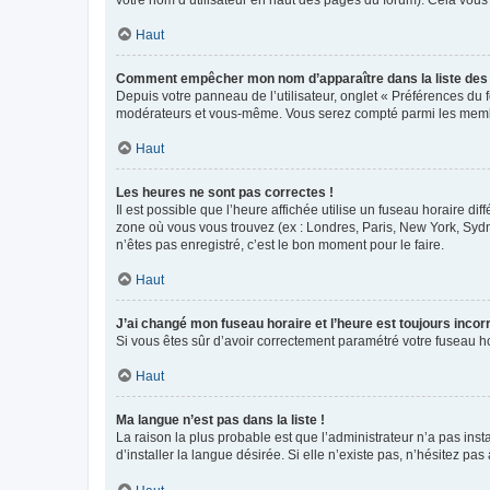
votre nom d’utilisateur en haut des pages du forum). Cela vous
Haut
Comment empêcher mon nom d’apparaître dans la liste de
Depuis votre panneau de l’utilisateur, onglet « Préférences du 
modérateurs et vous-même. Vous serez compté parmi les membr
Haut
Les heures ne sont pas correctes !
Il est possible que l’heure affichée utilise un fuseau horaire d
zone où vous vous trouvez (ex : Londres, Paris, New York, Syd
n’êtes pas enregistré, c’est le bon moment pour le faire.
Haut
J’ai changé mon fuseau horaire et l’heure est toujours incorr
Si vous êtes sûr d’avoir correctement paramétré votre fuseau hor
Haut
Ma langue n’est pas dans la liste !
La raison la plus probable est que l’administrateur n’a pas i
d’installer la langue désirée. Si elle n’existe pas, n’hésitez pa