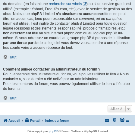
du domaine (en faisant une
recherche sur whois
) ou si un service gratuit est
utilisé (exemple : Yahoo!, Free, f2s.com, etc.), avec le service de gestion ou des
abus. Notez que phpBB Limited
n’a absolument aucun contrôle
et ne peut
être, en aucun cas, tenu pour responsable sur
comment
,
où
ou
par qui
ce
forum est utilisé. Il est inutile de contacter phpBB Limited pour toute question
légale (cessions et désistements, responsabilité, propos diffamatoires, etc.)
non directement liée
au site Internet phpbb.com ou au logiciel phpBB lui-
même. Si vous adressez un courriel au groupe phpBB à propos de l’utilisation
par une tierce partie
de ce logiciel vous devez vous attendre à une réponse
très courte voire à aucune réponse du tout.
Haut
Comment puis-je contacter un administrateur du forum ?
Pour l’ensemble des utilisateurs du forum, vous pouvez utiliser le lien « Nous
contacter », si ce dernier a été activé par un administrateur.
Pour les membres du forum, vous pouvez également utiliser le lien « L’équipe
du forum ».
Haut
Aller à
Accueil
Portail
Index du forum
Développé par
phpBB
® Forum Software © phpBB Limited