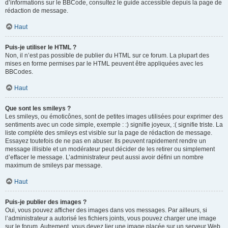
d’informations sur le BBCode, consultez le guide accessible depuis la page de
rédaction de message.
Haut
Puis-je utiliser le HTML ?
Non, il n’est pas possible de publier du HTML sur ce forum. La plupart des
mises en forme permises par le HTML peuvent être appliquées avec les
BBCodes.
Haut
Que sont les smileys ?
Les smileys, ou émoticônes, sont de petites images utilisées pour exprimer des
sentiments avec un code simple, exemple : :) signifie joyeux, :( signifie triste. La
liste complète des smileys est visible sur la page de rédaction de message.
Essayez toutefois de ne pas en abuser. Ils peuvent rapidement rendre un
message illisible et un modérateur peut décider de les retirer ou simplement
d’effacer le message. L’administrateur peut aussi avoir défini un nombre
maximum de smileys par message.
Haut
Puis-je publier des images ?
Oui, vous pouvez afficher des images dans vos messages. Par ailleurs, si
l’administrateur a autorisé les fichiers joints, vous pouvez charger une image
sur le forum. Autrement, vous devez lier une image placée sur un serveur Web