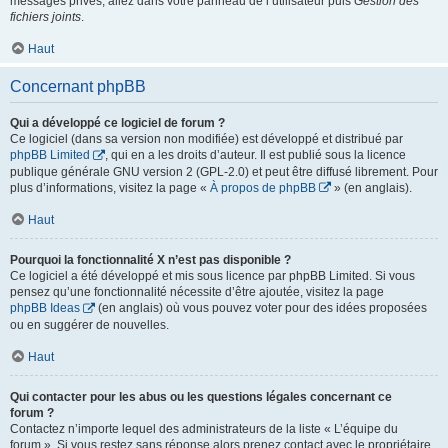
messages privés, allez dans votre panneau de l’utilisateur puis
Gestion des
fichiers joints
.
Haut
Concernant phpBB
Qui a développé ce logiciel de forum ?
Ce logiciel (dans sa version non modifiée) est développé et distribué par
phpBB Limited
, qui en a les droits d’auteur. Il est publié sous la licence
publique générale GNU version 2 (GPL-2.0) et peut être diffusé librement. Pour
plus d’informations, visitez la page «
À propos de phpBB
» (en anglais).
Haut
Pourquoi la fonctionnalité X n’est pas disponible ?
Ce logiciel a été développé et mis sous licence par phpBB Limited. Si vous
pensez qu’une fonctionnalité nécessite d’être ajoutée, visitez la page
phpBB Ideas
(en anglais) où vous pouvez voter pour des idées proposées
ou en suggérer de nouvelles.
Haut
Qui contacter pour les abus ou les questions légales concernant ce
forum ?
Contactez n’importe lequel des administrateurs de la liste « L’équipe du
forum ». Si vous restez sans réponse alors prenez contact avec le propriétaire