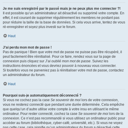
Je me suis enregistré par le passé mais je ne peux plus me connecter ?!
Il est possible qu’un administrateur ait désactivé ou supprimé votre compte. En
effet, il est courant de supprimer régulièrement les membres ne postant pas
pour réduire la taille de la base de données. Si cela vous arrive, tentez de vous
ré-enregistrer et soyez plus investi sur le forum.
Haut
J’ai perdu mon mot de passe !
Pas de panique ! Bien que votre mot de passe ne puisse pas être récupéré, il
peut facilement être réinitialisé. Pour ce faire, rendez vous sur la page de
connexion puis cliquez sur
J’ai oublié mon mot de passe
. Suivez les
instructions énoncées et vous devriez pouvoir à nouveau vous connecter.
Si toutefois vous ne parveniez pas à réinitialiser votre mot de passe, contactez
un administrateur du forum.
Haut
Pourquoi suis-je automatiquement déconnecté ?
Si vous ne cochez pas la case
Se souvenir de moi
lors de votre connexion,
vous ne resterez connecté que pendant une durée déterminée. Cela empêche
que quelqu’un d’autre utilise votre compte à votre insu en utilisant le même
ordinateur. Pour rester connecté, cochez la case
Se souvenir de moi
lors de la
connexion. Ce n’est pas recommandé si vous utilisez un ordinateur public pour
accéder au forum (bibliothèque, cyber-café, université, etc.). Si vous ne voyez
pas cette case, cela signifie qu’un administrateur du forum a désactivé cette