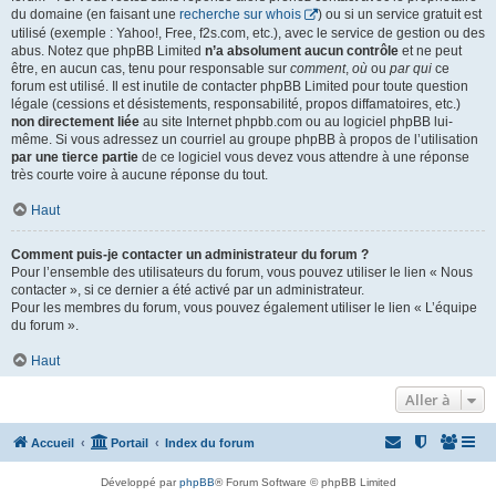
du domaine (en faisant une
recherche sur whois
) ou si un service gratuit est
utilisé (exemple : Yahoo!, Free, f2s.com, etc.), avec le service de gestion ou des
abus. Notez que phpBB Limited
n’a absolument aucun contrôle
et ne peut
être, en aucun cas, tenu pour responsable sur
comment
,
où
ou
par qui
ce
forum est utilisé. Il est inutile de contacter phpBB Limited pour toute question
légale (cessions et désistements, responsabilité, propos diffamatoires, etc.)
non directement liée
au site Internet phpbb.com ou au logiciel phpBB lui-
même. Si vous adressez un courriel au groupe phpBB à propos de l’utilisation
par une tierce partie
de ce logiciel vous devez vous attendre à une réponse
très courte voire à aucune réponse du tout.
Haut
Comment puis-je contacter un administrateur du forum ?
Pour l’ensemble des utilisateurs du forum, vous pouvez utiliser le lien « Nous
contacter », si ce dernier a été activé par un administrateur.
Pour les membres du forum, vous pouvez également utiliser le lien « L’équipe
du forum ».
Haut
Aller à
Accueil
Portail
Index du forum
Développé par
phpBB
® Forum Software © phpBB Limited