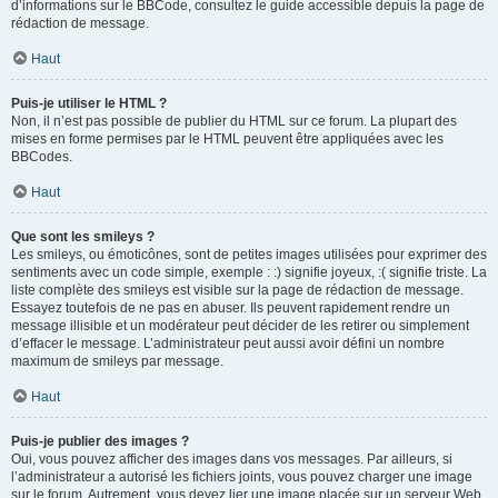
d’informations sur le BBCode, consultez le guide accessible depuis la page de
rédaction de message.
Haut
Puis-je utiliser le HTML ?
Non, il n’est pas possible de publier du HTML sur ce forum. La plupart des
mises en forme permises par le HTML peuvent être appliquées avec les
BBCodes.
Haut
Que sont les smileys ?
Les smileys, ou émoticônes, sont de petites images utilisées pour exprimer des
sentiments avec un code simple, exemple : :) signifie joyeux, :( signifie triste. La
liste complète des smileys est visible sur la page de rédaction de message.
Essayez toutefois de ne pas en abuser. Ils peuvent rapidement rendre un
message illisible et un modérateur peut décider de les retirer ou simplement
d’effacer le message. L’administrateur peut aussi avoir défini un nombre
maximum de smileys par message.
Haut
Puis-je publier des images ?
Oui, vous pouvez afficher des images dans vos messages. Par ailleurs, si
l’administrateur a autorisé les fichiers joints, vous pouvez charger une image
sur le forum. Autrement, vous devez lier une image placée sur un serveur Web