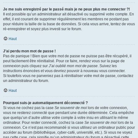
Je me suis enregistré par le passé mais je ne peux plus me connecter ?!
Il est possible qu’un administrateur ait désactivé ou supprimé votre compte. En
effet, il est courant de supprimer régulièrement les membres ne postant pas
pour réduire la taille de la base de données. Si cela vous arrive, tentez de vous
ré-enregistrer et soyez plus investi sur le forum.
Haut
J’ai perdu mon mot de passe !
Pas de panique ! Bien que votre mot de passe ne puisse pas être récupéré, il
peut facilement être réinitialisé. Pour ce faire, rendez vous sur la page de
connexion puis cliquez sur
J’ai oublié mon mot de passe
. Suivez les
instructions énoncées et vous devriez pouvoir à nouveau vous connecter.
Si toutefois vous ne parveniez pas à réinitialiser votre mot de passe, contactez
un administrateur du forum.
Haut
Pourquoi suis-je automatiquement déconnecté ?
Si vous ne cochez pas la case
Se souvenir de moi
lors de votre connexion,
vous ne resterez connecté que pendant une durée déterminée. Cela empêche
que quelqu’un d’autre utilise votre compte à votre insu en utilisant le même
ordinateur. Pour rester connecté, cochez la case
Se souvenir de moi
lors de la
connexion. Ce n’est pas recommandé si vous utilisez un ordinateur public pour
accéder au forum (bibliothèque, cyber-café, université, etc.). Si vous ne voyez
pas cette case, cela signifie qu’un administrateur du forum a désactivé cette