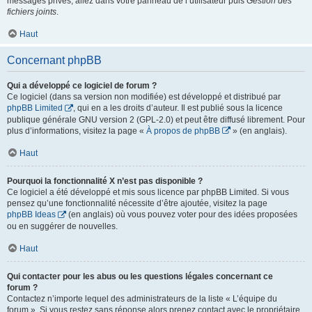
messages privés, allez dans votre panneau de l’utilisateur puis
Gestion des
fichiers joints
.
Haut
Concernant phpBB
Qui a développé ce logiciel de forum ?
Ce logiciel (dans sa version non modifiée) est développé et distribué par
phpBB Limited
, qui en a les droits d’auteur. Il est publié sous la licence
publique générale GNU version 2 (GPL-2.0) et peut être diffusé librement. Pour
plus d’informations, visitez la page «
À propos de phpBB
» (en anglais).
Haut
Pourquoi la fonctionnalité X n’est pas disponible ?
Ce logiciel a été développé et mis sous licence par phpBB Limited. Si vous
pensez qu’une fonctionnalité nécessite d’être ajoutée, visitez la page
phpBB Ideas
(en anglais) où vous pouvez voter pour des idées proposées
ou en suggérer de nouvelles.
Haut
Qui contacter pour les abus ou les questions légales concernant ce
forum ?
Contactez n’importe lequel des administrateurs de la liste « L’équipe du
forum ». Si vous restez sans réponse alors prenez contact avec le propriétaire