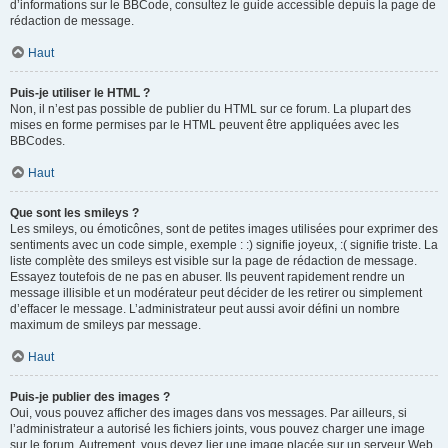
d’informations sur le BBCode, consultez le guide accessible depuis la page de
rédaction de message.
Haut
Puis-je utiliser le HTML ?
Non, il n’est pas possible de publier du HTML sur ce forum. La plupart des
mises en forme permises par le HTML peuvent être appliquées avec les
BBCodes.
Haut
Que sont les smileys ?
Les smileys, ou émoticônes, sont de petites images utilisées pour exprimer des
sentiments avec un code simple, exemple : :) signifie joyeux, :( signifie triste. La
liste complète des smileys est visible sur la page de rédaction de message.
Essayez toutefois de ne pas en abuser. Ils peuvent rapidement rendre un
message illisible et un modérateur peut décider de les retirer ou simplement
d’effacer le message. L’administrateur peut aussi avoir défini un nombre
maximum de smileys par message.
Haut
Puis-je publier des images ?
Oui, vous pouvez afficher des images dans vos messages. Par ailleurs, si
l’administrateur a autorisé les fichiers joints, vous pouvez charger une image
sur le forum. Autrement, vous devez lier une image placée sur un serveur Web