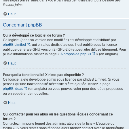
messages privés, allez dans votre panneau de l’utilisateur puis
Gestion des
fichiers joints
.
Haut
Concernant phpBB
Qui a développé ce logiciel de forum ?
Ce logiciel (dans sa version non modifiée) est développé et distribué par
phpBB Limited
, qui en a les droits d’auteur. Il est publié sous la licence
publique générale GNU version 2 (GPL-2.0) et peut être diffusé librement. Pour
plus d’informations, visitez la page «
À propos de phpBB
» (en anglais).
Haut
Pourquoi la fonctionnalité X n’est pas disponible ?
Ce logiciel a été développé et mis sous licence par phpBB Limited. Si vous
pensez qu’une fonctionnalité nécessite d’être ajoutée, visitez la page
phpBB Ideas
(en anglais) où vous pouvez voter pour des idées proposées
ou en suggérer de nouvelles.
Haut
Qui contacter pour les abus ou les questions légales concernant ce
forum ?
Contactez n’importe lequel des administrateurs de la liste « L’équipe du
forum ». Si vous restez sans réponse alors prenez contact avec le propriétaire