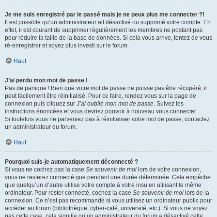
Je me suis enregistré par le passé mais je ne peux plus me connecter ?!
Il est possible qu’un administrateur ait désactivé ou supprimé votre compte. En
effet, il est courant de supprimer régulièrement les membres ne postant pas
pour réduire la taille de la base de données. Si cela vous arrive, tentez de vous
ré-enregistrer et soyez plus investi sur le forum.
Haut
J’ai perdu mon mot de passe !
Pas de panique ! Bien que votre mot de passe ne puisse pas être récupéré, il
peut facilement être réinitialisé. Pour ce faire, rendez vous sur la page de
connexion puis cliquez sur
J’ai oublié mon mot de passe
. Suivez les
instructions énoncées et vous devriez pouvoir à nouveau vous connecter.
Si toutefois vous ne parveniez pas à réinitialiser votre mot de passe, contactez
un administrateur du forum.
Haut
Pourquoi suis-je automatiquement déconnecté ?
Si vous ne cochez pas la case
Se souvenir de moi
lors de votre connexion,
vous ne resterez connecté que pendant une durée déterminée. Cela empêche
que quelqu’un d’autre utilise votre compte à votre insu en utilisant le même
ordinateur. Pour rester connecté, cochez la case
Se souvenir de moi
lors de la
connexion. Ce n’est pas recommandé si vous utilisez un ordinateur public pour
accéder au forum (bibliothèque, cyber-café, université, etc.). Si vous ne voyez
pas cette case, cela signifie qu’un administrateur du forum a désactivé cette