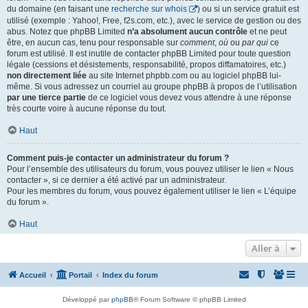
du domaine (en faisant une
recherche sur whois
) ou si un service gratuit est
utilisé (exemple : Yahoo!, Free, f2s.com, etc.), avec le service de gestion ou des
abus. Notez que phpBB Limited
n’a absolument aucun contrôle
et ne peut
être, en aucun cas, tenu pour responsable sur
comment
,
où
ou
par qui
ce
forum est utilisé. Il est inutile de contacter phpBB Limited pour toute question
légale (cessions et désistements, responsabilité, propos diffamatoires, etc.)
non directement liée
au site Internet phpbb.com ou au logiciel phpBB lui-
même. Si vous adressez un courriel au groupe phpBB à propos de l’utilisation
par une tierce partie
de ce logiciel vous devez vous attendre à une réponse
très courte voire à aucune réponse du tout.
Haut
Comment puis-je contacter un administrateur du forum ?
Pour l’ensemble des utilisateurs du forum, vous pouvez utiliser le lien « Nous
contacter », si ce dernier a été activé par un administrateur.
Pour les membres du forum, vous pouvez également utiliser le lien « L’équipe
du forum ».
Haut
Aller à
Accueil
Portail
Index du forum
Développé par
phpBB
® Forum Software © phpBB Limited