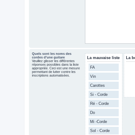
Quels sont les noms des
cordes d’une guitare
La mauvaise liste
La b
Veuillez glisser les différentes
réponses possibles dans la liste
FA
appropriée. Ceci est une mesure
permettant de lutter contre les
inscriptions automatisées.
Vin
Carottes
Si - Corde
Ré - Corde
Do
Mi -Corde
Sol - Corde