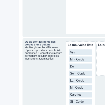
Quels sont les noms des
cordes d’une guitare
La mauvaise liste
La b
Veuillez glisser les différentes
réponses possibles dans la liste
Vin
appropriée. Ceci est une mesure
permettant de lutter contre les
inscriptions automatisées.
Mi - Corde
Do
Sol - Corde
La - Corde
Mi -Corde
Carottes
Si - Corde