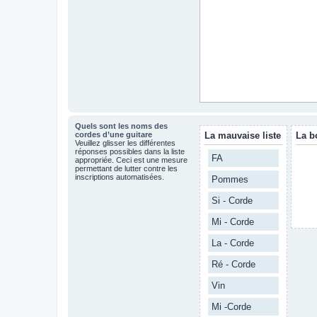
Quels sont les noms des
cordes d’une guitare
La mauvaise liste
La b
Veuillez glisser les différentes
réponses possibles dans la liste
FA
appropriée. Ceci est une mesure
permettant de lutter contre les
inscriptions automatisées.
Pommes
Si - Corde
Mi - Corde
La - Corde
Ré - Corde
Vin
Mi -Corde