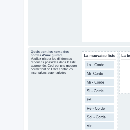
Quels sont les noms des
cordes d’une guitare
La mauvaise liste
La b
Veuillez glisser les différentes
réponses possibles dans la liste
La - Corde
appropriée. Ceci est une mesure
permettant de lutter contre les
inscriptions automatisées.
Mi -Corde
Mi - Corde
Si - Corde
FA
Ré - Corde
Sol - Corde
Vin