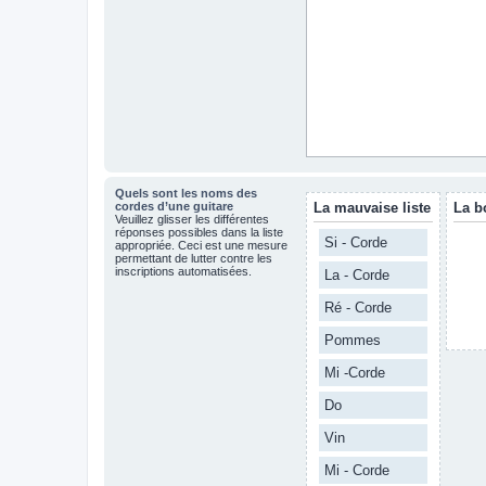
Quels sont les noms des
cordes d’une guitare
La mauvaise liste
La b
Veuillez glisser les différentes
réponses possibles dans la liste
Si - Corde
appropriée. Ceci est une mesure
permettant de lutter contre les
inscriptions automatisées.
La - Corde
Ré - Corde
Pommes
Mi -Corde
Do
Vin
Mi - Corde