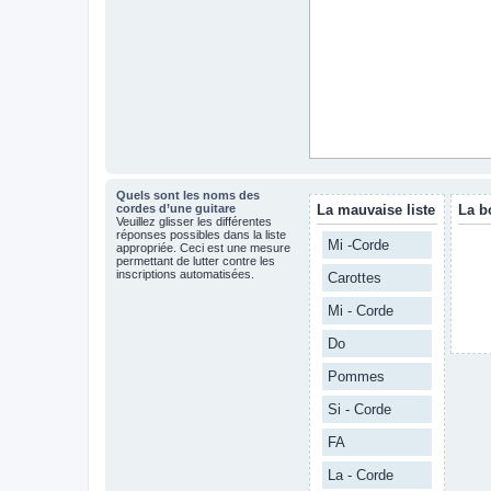
Quels sont les noms des
cordes d’une guitare
La mauvaise liste
La b
Veuillez glisser les différentes
réponses possibles dans la liste
Mi -Corde
appropriée. Ceci est une mesure
permettant de lutter contre les
inscriptions automatisées.
Carottes
Mi - Corde
Do
Pommes
Si - Corde
FA
La - Corde