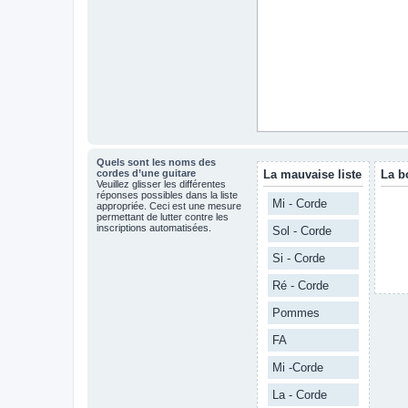
Quels sont les noms des
cordes d’une guitare
La mauvaise liste
La b
Veuillez glisser les différentes
réponses possibles dans la liste
Mi - Corde
appropriée. Ceci est une mesure
permettant de lutter contre les
inscriptions automatisées.
Sol - Corde
Si - Corde
Ré - Corde
Pommes
FA
Mi -Corde
La - Corde