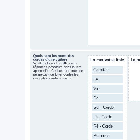
Quels sont les noms des
cordes d’une guitare
La mauvaise liste
La b
Veuillez glisser les différentes
réponses possibles dans la liste
Carottes
appropriée. Ceci est une mesure
permettant de lutter contre les
inscriptions automatisées.
FA
Vin
Do
Sol - Corde
La - Corde
Ré - Corde
Pommes