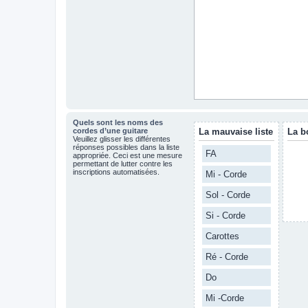
Quels sont les noms des
cordes d’une guitare
La mauvaise liste
La b
Veuillez glisser les différentes
réponses possibles dans la liste
FA
appropriée. Ceci est une mesure
permettant de lutter contre les
inscriptions automatisées.
Mi - Corde
Sol - Corde
Si - Corde
Carottes
Ré - Corde
Do
Mi -Corde