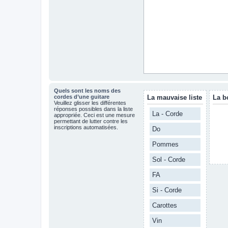
Quels sont les noms des
cordes d’une guitare
La mauvaise liste
La b
Veuillez glisser les différentes
réponses possibles dans la liste
La - Corde
appropriée. Ceci est une mesure
permettant de lutter contre les
inscriptions automatisées.
Do
Pommes
Sol - Corde
FA
Si - Corde
Carottes
Vin