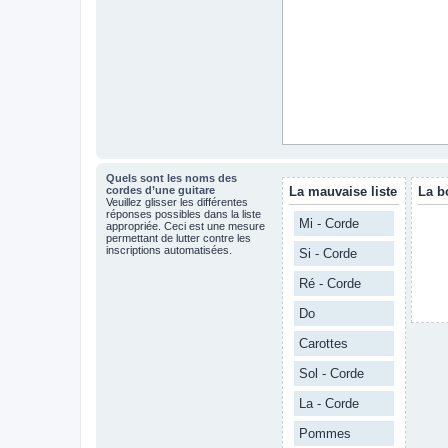
Quels sont les noms des
cordes d’une guitare
La mauvaise liste
La b
Veuillez glisser les différentes
réponses possibles dans la liste
Mi - Corde
appropriée. Ceci est une mesure
permettant de lutter contre les
inscriptions automatisées.
Si - Corde
Ré - Corde
Do
Carottes
Sol - Corde
La - Corde
Pommes