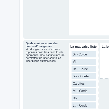
Quels sont les noms des
cordes d’une guitare
La mauvaise liste
La b
Veuillez glisser les différentes
réponses possibles dans la liste
Si - Corde
appropriée. Ceci est une mesure
permettant de lutter contre les
inscriptions automatisées.
Vin
Ré - Corde
Sol - Corde
Carottes
Mi - Corde
Do
La - Corde