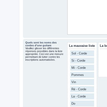
Quels sont les noms des
cordes d’une guitare
La mauvaise liste
La b
Veuillez glisser les différentes
réponses possibles dans la liste
Sol - Corde
appropriée. Ceci est une mesure
permettant de lutter contre les
inscriptions automatisées.
Si - Corde
Mi - Corde
Pommes
Vin
Ré - Corde
La - Corde
Do