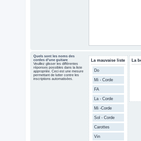
Quels sont les noms des
cordes d’une guitare
La mauvaise liste
La b
Veuillez glisser les différentes
réponses possibles dans la liste
Do
appropriée. Ceci est une mesure
permettant de lutter contre les
inscriptions automatisées.
Mi - Corde
FA
La - Corde
Mi -Corde
Sol - Corde
Carottes
Vin