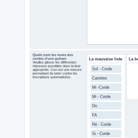
Quels sont les noms des
cordes d’une guitare
La mauvaise liste
La b
Veuillez glisser les différentes
réponses possibles dans la liste
Sol - Corde
appropriée. Ceci est une mesure
permettant de lutter contre les
inscriptions automatisées.
Carottes
Mi -Corde
Mi - Corde
Do
FA
Ré - Corde
Si - Corde