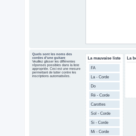
Quels sont les noms des
cordes d’une guitare
La mauvaise liste
La b
Veuillez glisser les différentes
réponses possibles dans la liste
FA
appropriée. Ceci est une mesure
permettant de lutter contre les
inscriptions automatisées.
La - Corde
Do
Ré - Corde
Carottes
Sol - Corde
Si - Corde
Mi - Corde