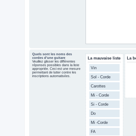
Quels sont les noms des
cordes d’une guitare
La mauvaise liste
La b
Veuillez glisser les différentes
réponses possibles dans la liste
Vin
appropriée. Ceci est une mesure
permettant de lutter contre les
inscriptions automatisées.
Sol - Corde
Carottes
Mi - Corde
Si - Corde
Do
Mi -Corde
FA