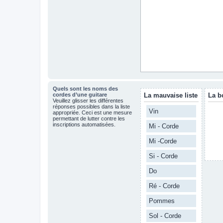
Quels sont les noms des
cordes d’une guitare
La mauvaise liste
La b
Veuillez glisser les différentes
réponses possibles dans la liste
Vin
appropriée. Ceci est une mesure
permettant de lutter contre les
inscriptions automatisées.
Mi - Corde
Mi -Corde
Si - Corde
Do
Ré - Corde
Pommes
Sol - Corde