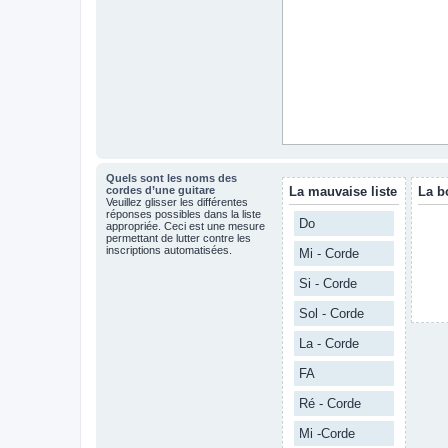
Quels sont les noms des
cordes d’une guitare
La mauvaise liste
La b
Veuillez glisser les différentes
réponses possibles dans la liste
Do
appropriée. Ceci est une mesure
permettant de lutter contre les
inscriptions automatisées.
Mi - Corde
Si - Corde
Sol - Corde
La - Corde
FA
Ré - Corde
Mi -Corde