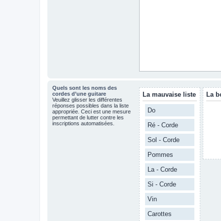
Quels sont les noms des
cordes d’une guitare
La mauvaise liste
La b
Veuillez glisser les différentes
réponses possibles dans la liste
Do
appropriée. Ceci est une mesure
permettant de lutter contre les
inscriptions automatisées.
Ré - Corde
Sol - Corde
Pommes
La - Corde
Si - Corde
Vin
Carottes